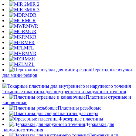
MIR 2
MIR 3
MDR
MCR
MWR
MGR
MKR
MFR
MFL
MVR
MZR
MZL
Переходные втулки
для мини-резцов
Токарные пластины для внутреннего и наружного точения
Пластины отрезные и
канавочные
Пластины резьбовые
Пластины для свёрл
Фрезерные пластины
Державки для
наружного точения
Державки для