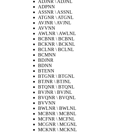
ADJNR \ ADJNL
ADPNN
ASSNR \ ASSNL
ATGNR \ ATGNL
AVJNR \ AVJNL
AVVNN
AWLNR \ AWLNL
BCBNR \ BCBNL
BCKNR \ BCKNL
BCLNR \ BCLNL
BCMNN
BDJNR
BDNN
BTENN
BTGNR \ BTGNL
BTJNR \ BTJNL
BTQNR \ BTQNL
BVJNR \ BVJNL
BVQNR \ BVQNL
BVVNN
BWLNR \ BWLNL
MCBNR \ MCBNL
MCFNR \ MCFNL
MCGNR \ MCGNL
MCKNR \ MCKNL