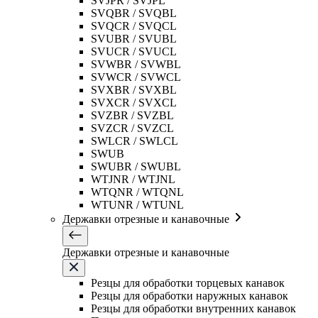
SVJPR / SVJPL
SVQBR / SVQBL
SVQCR / SVQCL
SVUBR / SVUBL
SVUCR / SVUCL
SVWBR / SVWBL
SVWCR / SVWCL
SVXBR / SVXBL
SVXCR / SVXCL
SVZBR / SVZBL
SVZCR / SVZCL
SWLCR / SWLCL
SWUB
SWUBR / SWUBL
WTJNR / WTJNL
WTQNR / WTQNL
WTUNR / WTUNL
Державки отрезные и канавочные
Державки отрезные и канавочные
Резцы для обработки торцевых канавок
Резцы для обработки наружных канавок
Резцы для обработки внутренних канавок