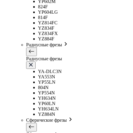
YP602M
824F
YP604LG
814F
YZ814FC
YZ834F
YZ834FX
YZ884F
Радиусные фрезы
Радиусные фрезы
YA-DLC3N
YA553N
YP55LN
804N
YP554N
YH634N
YP60LN
YH634LN
YZ884N
Сферические фрезы