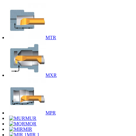
MTR
MXR
MPR
MUR
MQR
MIR
MIR 1