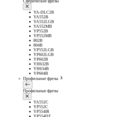
Сферические фрезы
YA-DLC2B
YA552B
YA552LGB
YA552MB
YP552B
YP552MB
802B
804B
YP552LGB
YP602LGB
YP602B
YH632B
YH634B
YP604B
Профильные фрезы
Профильные фрезы
YA552C
YP552C
YP554IR
YP554DT