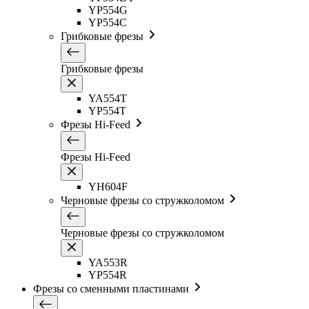
YP554G
YP554C
Грибковые фрезы
Грибковые фрезы
YA554T
YP554T
Фрезы Hi-Feed
Фрезы Hi-Feed
YH604F
Черновые фрезы со стружколомом
Черновые фрезы со стружколомом
YA553R
YP554R
Фрезы со сменными пластинами