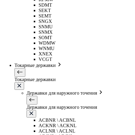
SDMT
SEKT
SEMT
SNGX
SNMU
SNMX
SOMT
WDMW
WNMU
XNEX
VCGT
Токарные державки
Токарные державки
Державки для наружного точения
Державки для наружного точения
ACBNR \ ACBNL
ACKNR \ ACKNL
ACLNR \ ACLNL