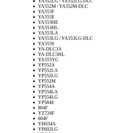
YA552LG / YA552LG-DLC
YA552M / YA552M-DLC
YA553F
YA553E
YA553HE
YA553HL
YA553LA
YA553LG / YA553LG-DLC
YA553S
YA-DLC3A
YA-DLC3HL
YA553YC
YP552A
YP552LA
YP552LG
YP552M
YP554A
YP554LA
YP554LG
YP584E
804F
YZ724F
604F
YH634A
YP602LG