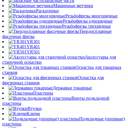
Запасные части
Машинные метчики
Раскатники
Резьбофрезы многорядные
Резьбофрезы однорядные
Резьбофрезы трехрядные
Твердосплавные
фасочные фрезы
YR301
YR401
YR501
Аксессуары для
станочной оснастки
Оснастка для токарных
станков
Оснастка для
фрезерных станков
Державки токарные
Пластины
Винты подкладной
пластины
Втулки
Ключи
Подкладные (опорные)
пластины