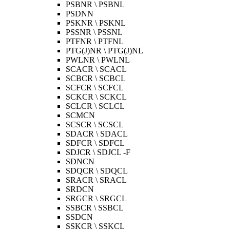
PSBNR \ PSBNL
PSDNN
PSKNR \ PSKNL
PSSNR \ PSSNL
PTFNR \ PTFNL
PTG(J)NR \ PTG(J)NL
PWLNR \ PWLNL
SCACR \ SCACL
SCBCR \ SCBCL
SCFCR \ SCFCL
SCKCR \ SCKCL
SCLCR \ SCLCL
SCMCN
SCSCR \ SCSCL
SDACR \ SDACL
SDFCR \ SDFCL
SDJCR \ SDJCL -F
SDNCN
SDQCR \ SDQCL
SRACR \ SRACL
SRDCN
SRGCR \ SRGCL
SSBCR \ SSBCL
SSDCN
SSKCR \ SSKCL