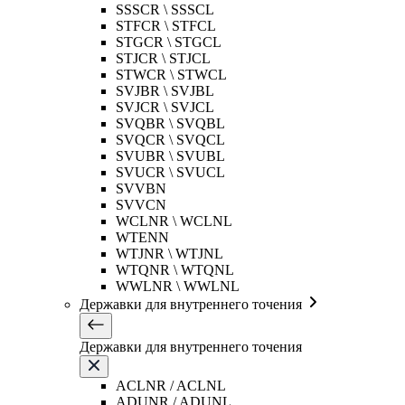
SSSCR \ SSSCL
STFCR \ STFCL
STGCR \ STGCL
STJCR \ STJCL
STWCR \ STWCL
SVJBR \ SVJBL
SVJCR \ SVJCL
SVQBR \ SVQBL
SVQCR \ SVQCL
SVUBR \ SVUBL
SVUCR \ SVUCL
SVVBN
SVVCN
WCLNR \ WCLNL
WTENN
WTJNR \ WTJNL
WTQNR \ WTQNL
WWLNR \ WWLNL
Державки для внутреннего точения
Державки для внутреннего точения
ACLNR / ACLNL
ADUNR / ADUNL