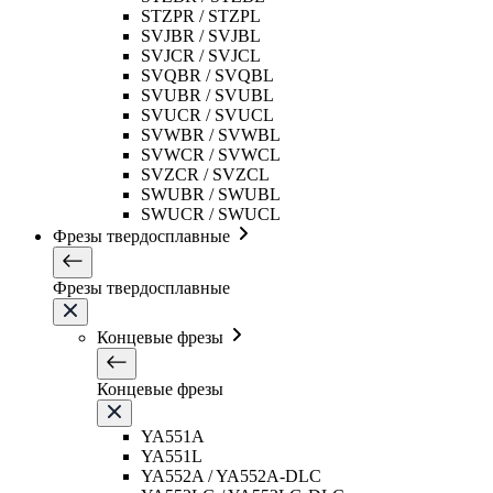
STZPR / STZPL
SVJBR / SVJBL
SVJCR / SVJCL
SVQBR / SVQBL
SVUBR / SVUBL
SVUCR / SVUCL
SVWBR / SVWBL
SVWCR / SVWCL
SVZCR / SVZCL
SWUBR / SWUBL
SWUCR / SWUCL
Фрезы твердосплавные
Фрезы твердосплавные
Концевые фрезы
Концевые фрезы
YA551A
YA551L
YA552A / YA552A-DLC