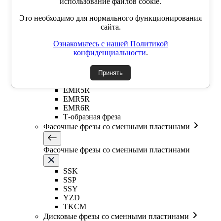
использование файлов cookie.
Сферические фрезы со сменными пластинами
Это необходимо для нормального функционирования
ABPF (сферическая)
сайта.
BNM (сферическая)
Ознакомьтесь с нашей Политикой
Фрезы со сменными круглыми пластинами
конфиденциальности
.
Фрезы со сменными круглыми пластинами
Принять
EMR5R
EMR5R
EMR6R
Т-образная фреза
Фасочные фрезы со сменными пластинами
Фасочные фрезы со сменными пластинами
SSK
SSP
SSY
YZD
TKCM
Дисковые фрезы со сменными пластинами