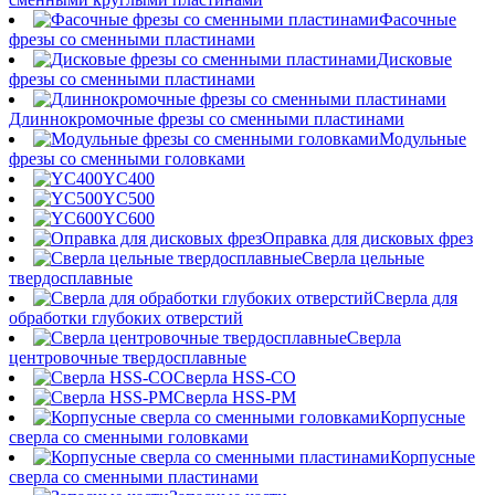
Фасочные
фрезы со сменными пластинами
Дисковые
фрезы со сменными пластинами
Длиннокромочные фрезы со сменными пластинами
Модульные
фрезы со сменными головками
YC400
YC500
YC600
Оправка для дисковых фрез
Сверла цельные
твердосплавные
Сверла для
обработки глубоких отверстий
Сверла
центровочные твердосплавные
Сверла HSS-CO
Сверла HSS-PM
Корпусные
сверла со сменными головками
Корпусные
сверла со сменными пластинами