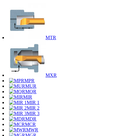
MTR
MXR
MPR
MUR
MQR
MIR
MIR 1
MIR 2
MIR 3
MDR
MCR
MWR
MGR