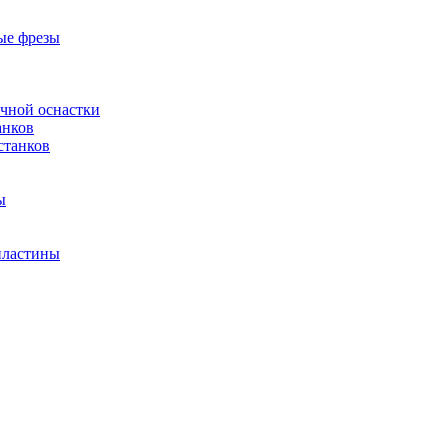
ые фрезы
очной оснастки
анков
станков
ы
пластины