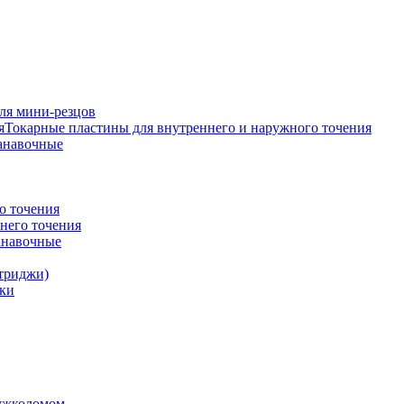
ля мини-резцов
Токарные пластины для внутреннего и наружного точения
анавочные
о точения
него точения
анавочные
триджи)
ки
ружколомом