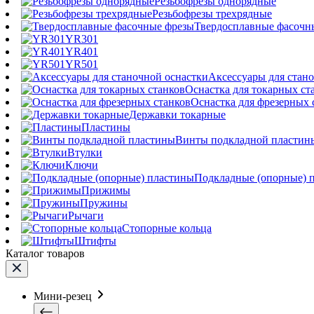
Резьбофрезы однорядные
Резьбофрезы трехрядные
Твердосплавные фасочн
YR301
YR401
YR501
Аксессуары для стан
Оснастка для токарных ст
Оснастка для фрезерных 
Державки токарные
Пластины
Винты подкладной пластин
Втулки
Ключи
Подкладные (опорные) 
Прижимы
Пружины
Рычаги
Стопорные кольца
Штифты
Каталог товаров
Мини-резец