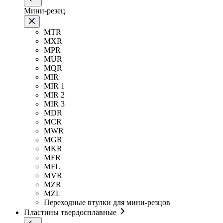
Мини-резец
MTR
MXR
MPR
MUR
MQR
MIR
MIR 1
MIR 2
MIR 3
MDR
MCR
MWR
MGR
MKR
MFR
MFL
MVR
MZR
MZL
Переходные втулки для мини-резцов
Пластины твердосплавные