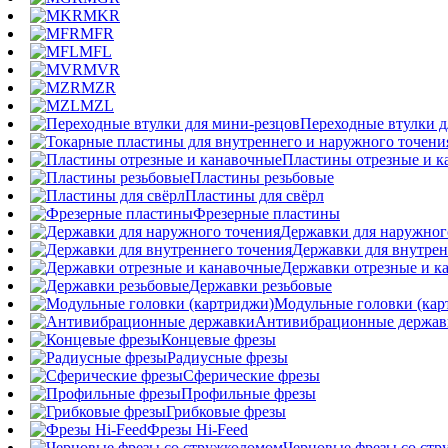
MKR
MFR
MFL
MVR
MZR
MZL
Переходные втулки д
Пластины отрезные и к
Пластины резьбовые
Пластины для свёрл
Фрезерные пластины
Державки для наружног
Державки для внутрен
Державки отрезные и к
Державки резьбовые
Модульные головки (кар
Антивибрационные держав
Концевые фрезы
Радиусные фрезы
Сферические фрезы
Профильные фрезы
Грибковые фрезы
Фрезы Hi-Feed
Черновые фрезы со ст