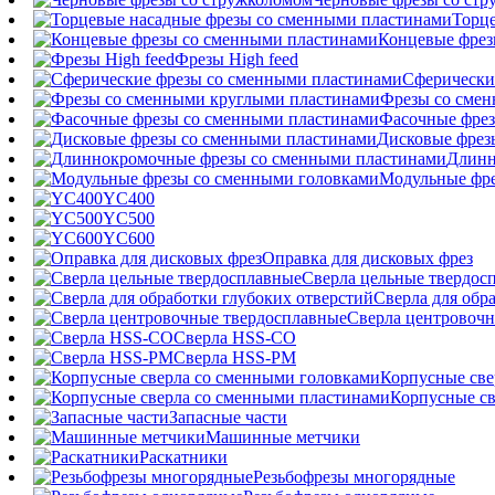
Торц
Концевые фрез
Фрезы High feed
Сферически
Фрезы со сме
Фасочные фрез
Дисковые фрез
Длинн
Модульные фре
YC400
YC500
YC600
Оправка для дисковых фрез
Сверла цельные твердос
Сверла для обр
Сверла центровочн
Сверла HSS-CO
Сверла HSS-PM
Корпусные све
Корпусные св
Запасные части
Машинные метчики
Раскатники
Резьбофрезы многорядные