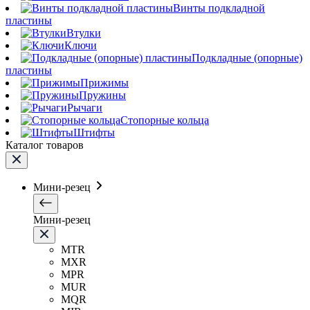
Винты подкладной
пластины
Втулки
Ключи
Подкладные (опорные)
пластины
Прижимы
Пружины
Рычаги
Стопорные кольца
Штифты
Каталог товаров
Мини-резец
Мини-резец
MTR
MXR
MPR
MUR
MQR