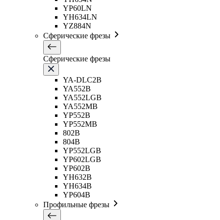
YP60LN
YH634LN
YZ884N
Сферические фрезы
Сферические фрезы
YA-DLC2B
YA552B
YA552LGB
YA552MB
YP552B
YP552MB
802B
804B
YP552LGB
YP602LGB
YP602B
YH632B
YH634B
YP604B
Профильные фрезы