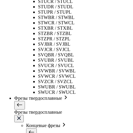
STUCR / STUCL
STUDR / STUDL
STUPR / STUPL
STWBR / STWBL
STWCR / STWCL
STXBR / STXBL
STZBR / STZBL
STZPR / STZPL
SVJBR / SVJBL
SVJCR / SVJCL
SVQBR / SVQBL
SVUBR / SVUBL
SVUCR / SVUCL
SVWBR / SVWBL
SVWCR / SVWCL
SVZCR / SVZCL
SWUBR / SWUBL
SWUCR / SWUCL
Фрезы твердосплавные
Фрезы твердосплавные
Концевые фрезы