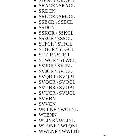
SDQCR \ SDQCL
SRACR \ SRACL
SRDCN
SRGCR \ SRGCL
SSBCR \ SSBCL
SSDCN
SSKCR \ SSKCL
SSSCR \ SSSCL
STFCR \ STFCL
STGCR \ STGCL
STJCR \ STJCL
STWCR \ STWCL
SVJBR \ SVJBL
SVJCR \ SVJCL
SVQBR \ SVQBL
SVQCR \ SVQCL
SVUBR \ SVUBL
SVUCR \ SVUCL
SVVBN
SVVCN
WCLNR \ WCLNL
WTENN
WTJNR \ WTJNL
WTQNR \ WTQNL
WWLNR \ WWLNL