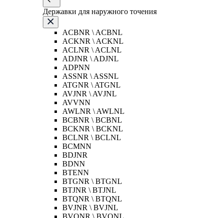
Державки для наружного точения
ACBNR \ ACBNL
ACKNR \ ACKNL
ACLNR \ ACLNL
ADJNR \ ADJNL
ADPNN
ASSNR \ ASSNL
ATGNR \ ATGNL
AVJNR \ AVJNL
AVVNN
AWLNR \ AWLNL
BCBNR \ BCBNL
BCKNR \ BCKNL
BCLNR \ BCLNL
BCMNN
BDJNR
BDNN
BTENN
BTGNR \ BTGNL
BTJNR \ BTJNL
BTQNR \ BTQNL
BVJNR \ BVJNL
BVQNR \ BVQNL