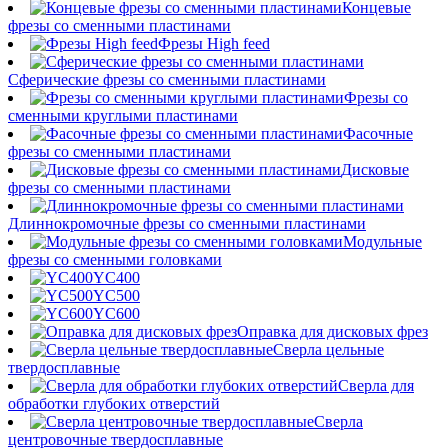
Концевые
фрезы со сменными пластинами
Фрезы High feed
Сферические фрезы со сменными пластинами
Фрезы со
сменными круглыми пластинами
Фасочные
фрезы со сменными пластинами
Дисковые
фрезы со сменными пластинами
Длиннокромочные фрезы со сменными пластинами
Модульные
фрезы со сменными головками
YC400
YC500
YC600
Оправка для дисковых фрез
Сверла цельные
твердосплавные
Сверла для
обработки глубоких отверстий
Сверла
центровочные твердосплавные