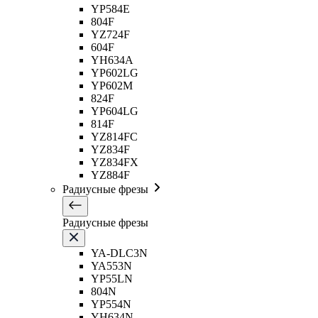
YP584E
804F
YZ724F
604F
YH634A
YP602LG
YP602M
824F
YP604LG
814F
YZ814FC
YZ834F
YZ834FX
YZ884F
Радиусные фрезы
Радиусные фрезы
YA-DLC3N
YA553N
YP55LN
804N
YP554N
YH634N