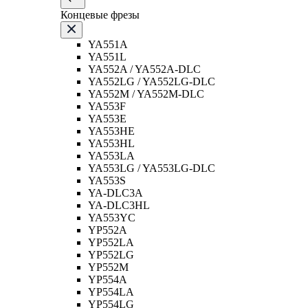
Концевые фрезы
YA551A
YA551L
YA552A / YA552A-DLC
YA552LG / YA552LG-DLC
YA552M / YA552M-DLC
YA553F
YA553E
YA553HE
YA553HL
YA553LA
YA553LG / YA553LG-DLC
YA553S
YA-DLC3A
YA-DLC3HL
YA553YC
YP552A
YP552LA
YP552LG
YP552M
YP554A
YP554LA
YP554LG