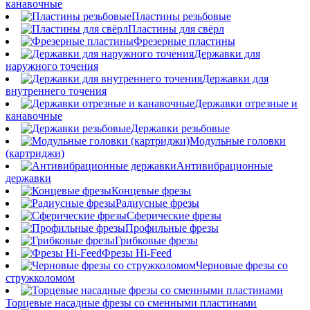
канавочные
Пластины резьбовые
Пластины для свёрл
Фрезерные пластины
Державки для
наружного точения
Державки для
внутреннего точения
Державки отрезные и
канавочные
Державки резьбовые
Модульные головки
(картриджи)
Антивибрационные
державки
Концевые фрезы
Радиусные фрезы
Сферические фрезы
Профильные фрезы
Грибковые фрезы
Фрезы Hi-Feed
Черновые фрезы со
стружколомом
Торцевые насадные фрезы со сменными пластинами