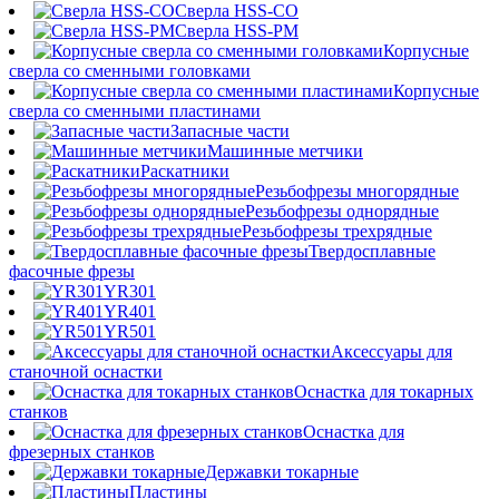
Сверла HSS-CO
Сверла HSS-PM
Корпусные
сверла со сменными головками
Корпусные
сверла со сменными пластинами
Запасные части
Машинные метчики
Раскатники
Резьбофрезы многорядные
Резьбофрезы однорядные
Резьбофрезы трехрядные
Твердосплавные
фасочные фрезы
YR301
YR401
YR501
Аксессуары для
станочной оснастки
Оснастка для токарных
станков
Оснастка для
фрезерных станков
Державки токарные
Пластины