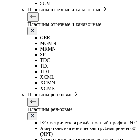
SCMT
Пластины отрезные и канавочные
Пластины отрезные и канавочные
GER
MGMN
MRMN
SP
TDC
TDJ
TDT
XCML
XCMN
XCMR
Пластины резьбовые
Пластины резьбовые
ISO метрическая резьба полный профиль 60°
Американская коническая трубная резьба 60°
(NPT)
Американская трапецеидальная резьба