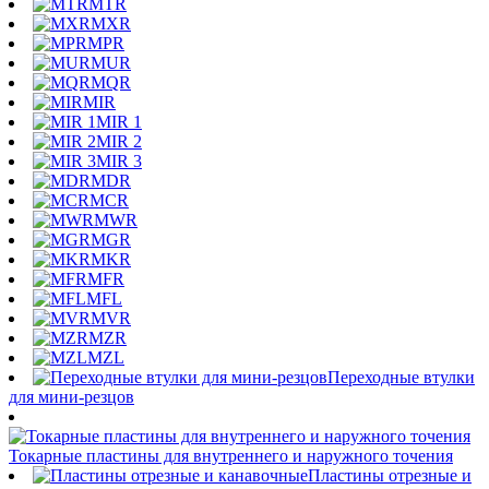
MTR
MXR
MPR
MUR
MQR
MIR
MIR 1
MIR 2
MIR 3
MDR
MCR
MWR
MGR
MKR
MFR
MFL
MVR
MZR
MZL
Переходные втулки
для мини-резцов
Токарные пластины для внутреннего и наружного точения
Пластины отрезные и