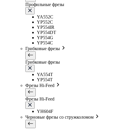
Профильные фрезы
YA552C
YP552C
YP554IR
YP554DT
YP554G
YP554C
Грибковые фрезы
Грибковые фрезы
YA554T
YP554T
Фрезы Hi-Feed
Фрезы Hi-Feed
YH604F
Черновые фрезы со стружколомом