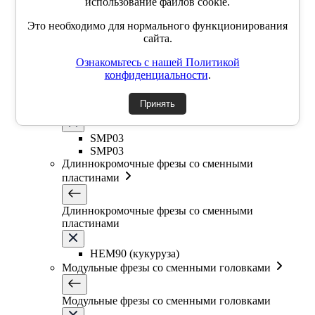
использование файлов cookie.
SSK
SSP
Это необходимо для нормального функционирования
SSY
сайта.
YZD
TKCM
Ознакомьтесь с нашей Политикой
Дисковые фрезы со сменными пластинами
конфиденциальности
.
Принять
Дисковые фрезы со сменными пластинами
SMP03
SMP03
Длиннокромочные фрезы со сменными
пластинами
Длиннокромочные фрезы со сменными
пластинами
HEM90 (кукуруза)
Модульные фрезы со сменными головками
Модульные фрезы со сменными головками