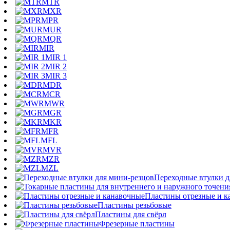
MTR
MXR
MPR
MUR
MQR
MIR
MIR 1
MIR 2
MIR 3
MDR
MCR
MWR
MGR
MKR
MFR
MFL
MVR
MZR
MZL
Переходные втулки д
Пластины отрезные и к
Пластины резьбовые
Пластины для свёрл
Фрезерные пластины