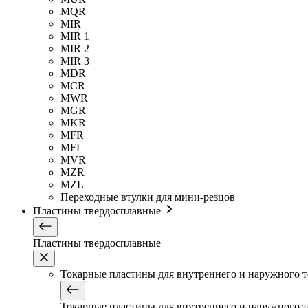
MQR
MIR
MIR 1
MIR 2
MIR 3
MDR
MCR
MWR
MGR
MKR
MFR
MFL
MVR
MZR
MZL
Переходные втулки для мини-резцов
Пластины твердосплавные
Пластины твердосплавные
Токарные пластины для внутреннего и наружного 
Токарные пластины для внутреннего и наружного 