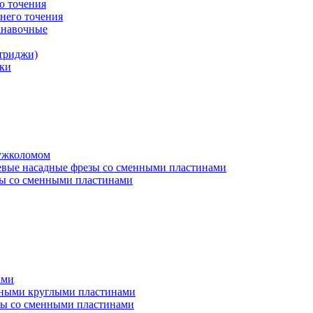
о точения
него точения
анавочные
триджи)
ки
ружколомом
евые насадные фрезы со сменными пластинами
ы со сменными пластинами
ами
нными круглыми пластинами
ы со сменными пластинами