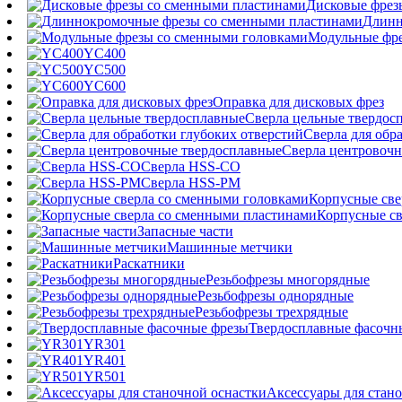
Дисковые фрез
Длинн
Модульные фре
YC400
YC500
YC600
Оправка для дисковых фрез
Сверла цельные твердос
Сверла для обр
Сверла центровочн
Сверла HSS-CO
Сверла HSS-PM
Корпусные све
Корпусные св
Запасные части
Машинные метчики
Раскатники
Резьбофрезы многорядные
Резьбофрезы однорядные
Резьбофрезы трехрядные
Твердосплавные фасочн
YR301
YR401
YR501
Аксессуары для стан