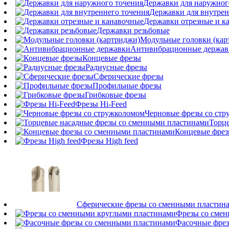
Державки для наружног
Державки для внутрен
Державки отрезные и к
Державки резьбовые
Модульные головки (кар
Антивибрационные держав
Концевые фрезы
Радиусные фрезы
Сферические фрезы
Профильные фрезы
Грибковые фрезы
Фрезы Hi-Feed
Черновые фрезы со ст
Торц
Концевые фрез
Фрезы High feed
Сферические фрезы со сменными пластин
Фрезы со сме
Фасочные фрез