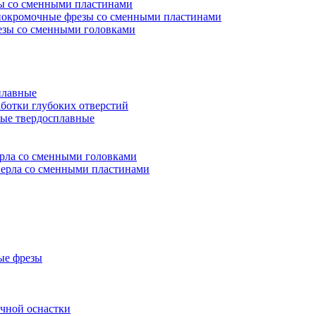
ы со сменными пластинами
окромочные фрезы со сменными пластинами
зы со сменными головками
плавные
аботки глубоких отверстий
ые твердосплавные
рла со сменными головками
ерла со сменными пластинами
ые фрезы
очной оснастки