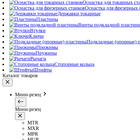
Оснастка для токарных ст
Оснастка для фрезерных 
Державки токарные
Пластины
Винты подкладной пластин
Втулки
Ключи
Подкладные (опорные) 
Прижимы
Пружины
Рычаги
Стопорные кольца
Штифты
Каталог товаров
Мини-резец
Мини-резец
MTR
MXR
MPR
MUR