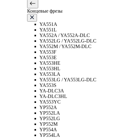
Концевые фрезы
YA551A
YA551L
YA552A / YA552A-DLC
YA552LG / YA552LG-DLC
YA552M / YA552M-DLC
YA553F
YA553E
YA553HE
YA553HL
YA553LA
YA553LG / YA553LG-DLC
YA553S
YA-DLC3A
YA-DLC3HL
YA553YC
YP552A
YP552LA
YP552LG
YP552M
YP554A
YP554LA