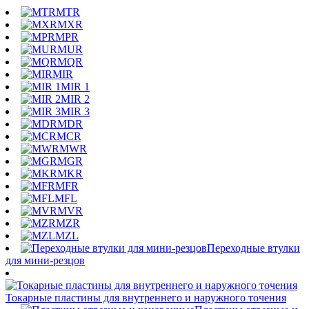
MTR
MXR
MPR
MUR
MQR
MIR
MIR 1
MIR 2
MIR 3
MDR
MCR
MWR
MGR
MKR
MFR
MFL
MVR
MZR
MZL
Переходные втулки
для мини-резцов
Токарные пластины для внутреннего и наружного точения