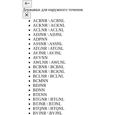
Державки для наружного точения
ACBNR \ ACBNL
ACKNR \ ACKNL
ACLNR \ ACLNL
ADJNR \ ADJNL
ADPNN
ASSNR \ ASSNL
ATGNR \ ATGNL
AVJNR \ AVJNL
AVVNN
AWLNR \ AWLNL
BCBNR \ BCBNL
BCKNR \ BCKNL
BCLNR \ BCLNL
BCMNN
BDJNR
BDNN
BTENN
BTGNR \ BTGNL
BTJNR \ BTJNL
BTQNR \ BTQNL
BVJNR \ BVJNL