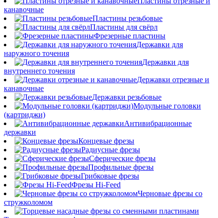
Пластины отрезные и
канавочные
Пластины резьбовые
Пластины для свёрл
Фрезерные пластины
Державки для
наружного точения
Державки для
внутреннего точения
Державки отрезные и
канавочные
Державки резьбовые
Модульные головки
(картриджи)
Антивибрационные
державки
Концевые фрезы
Радиусные фрезы
Сферические фрезы
Профильные фрезы
Грибковые фрезы
Фрезы Hi-Feed
Черновые фрезы со
стружколомом