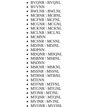
BVQNR \ BVQNL
BVVNN
BWLNR \ BWLNL
MCBNR \ MCBNL
MCFNR \ MCFNL
MCGNR \ MCGNL
MCKNR \ MCKNL
MCLNR \ MCLNL
MCMNN
MCSNR \ MCSNL
MDJNR \ MDJNL
MDPNN
MDQNR \ MDQNL
MSBNR \ MSBNL
MSDNN
MSKNR \ MSKNL
MSSNR \ MSSNL
MTBNR \ MTBNL
MTENN
MTFNR \ MTFNL
MTGNR \ MTGNL
MTJNR \ MTJNL
MTQNR \ MTQNL
MVJNR \ MVJNL
MVQNR \ MVQNL