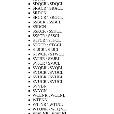
SDQCR \ SDQCL
SRACR \ SRACL
SRDCN
SRGCR \ SRGCL
SSBCR \ SSBCL
SSDCN
SSKCR \ SSKCL
SSSCR \ SSSCL
STFCR \ STFCL
STGCR \ STGCL
STJCR \ STJCL
STWCR \ STWCL
SVJBR \ SVJBL
SVJCR \ SVJCL
SVQBR \ SVQBL
SVQCR \ SVQCL
SVUBR \ SVUBL
SVUCR \ SVUCL
SVVBN
SVVCN
WCLNR \ WCLNL
WTENN
WTJNR \ WTJNL
WTQNR \ WTQNL
WWLNR \ WWLNL