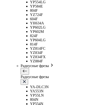
YP554LG
YP584E
804F
YZ724F
604F
YH634A
YP602LG
YP602M
824F
YP604LG
814F
YZ814FC
YZ834F
YZ834FX
YZ884F
Радиусные фрезы
Радиусные фрезы
YA-DLC3N
YA553N
YP55LN
804N
YP554N