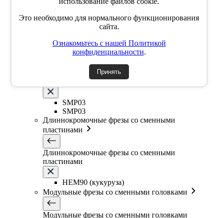
использование файлов cookie.
SSK
Это необходимо для нормального функционирования
SSP
сайта.
SSY
YZD
Ознакомьтесь с нашей Политикой
TKCM
конфиденциальности
.
Дисковые фрезы со сменными пластинами
Принять
Дисковые фрезы со сменными пластинами
SMP03
SMP03
Длиннокромочные фрезы со сменными
пластинами
Длиннокромочные фрезы со сменными
пластинами
HEM90 (кукуруза)
Модульные фрезы со сменными головками
Модульные фрезы со сменными головками