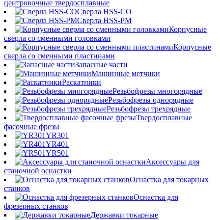
центровочные твердосплавные
Сверла HSS-CO
Сверла HSS-PM
Корпусные
сверла со сменными головками
Корпусные
сверла со сменными пластинами
Запасные части
Машинные метчики
Раскатники
Резьбофрезы многорядные
Резьбофрезы однорядные
Резьбофрезы трехрядные
Твердосплавные
фасочные фрезы
YR301
YR401
YR501
Аксессуары для
станочной оснастки
Оснастка для токарных
станков
Оснастка для
фрезерных станков
Державки токарные