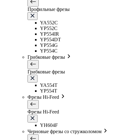
Профильные фрезы
YA552C
YP552C
YP554IR
YP554DT
YP554G
YP554C
Грибковые фрезы
Грибковые фрезы
YA554T
YP554T
Фрезы Hi-Feed
Фрезы Hi-Feed
YH604F
Черновые фрезы со стружколомом