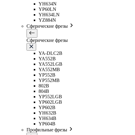
YH634N
YP60LN
YH634LN
YZ884N
Сферические фрезы
Сферические фрезы
YA-DLC2B
YA552B
YA552LGB
YA552MB
YP552B
YP552MB
802B
804B
YP552LGB
YP602LGB
YP602B
YH632B
YH634B
YP604B
Профильные фрезы