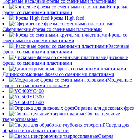
Торцевые насадные фрезы со сменными пластинами
Концевые
фрезы со сменными пластинами
Фрезы High feed
Сферические фрезы со сменными пластинами
Фрезы со
сменными круглыми пластинами
Фасочные
фрезы со сменными пластинами
Дисковые
фрезы со сменными пластинами
Длиннокромочные фрезы со сменными пластинами
Модульные
фрезы со сменными головками
YC400
YC500
YC600
Оправка для дисковых фрез
Сверла цельные
твердосплавные
Сверла для
обработки глубоких отверстий
Сверла