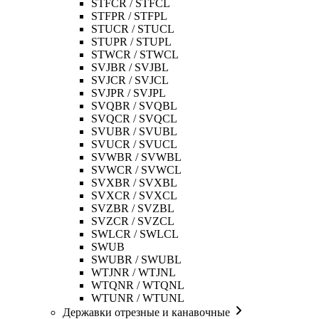
STFCR / STFCL
STFPR / STFPL
STUCR / STUCL
STUPR / STUPL
STWCR / STWCL
SVJBR / SVJBL
SVJCR / SVJCL
SVJPR / SVJPL
SVQBR / SVQBL
SVQCR / SVQCL
SVUBR / SVUBL
SVUCR / SVUCL
SVWBR / SVWBL
SVWCR / SVWCL
SVXBR / SVXBL
SVXCR / SVXCL
SVZBR / SVZBL
SVZCR / SVZCL
SWLCR / SWLCL
SWUB
SWUBR / SWUBL
WTJNR / WTJNL
WTQNR / WTQNL
WTUNR / WTUNL
Державки отрезные и канавочные