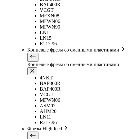
BAP400R
VCGT
MFXN08
MFWN06
MFWN90
LN11
LN15
R217.96
Концевые фрезы со сменными пластинами
Концевые фрезы со сменными пластинами
4NKT
BAP300R
BAP400R
VCGT
MFWN06
ASM07
AHM20
LN11
R217.96
Фрезы High feed