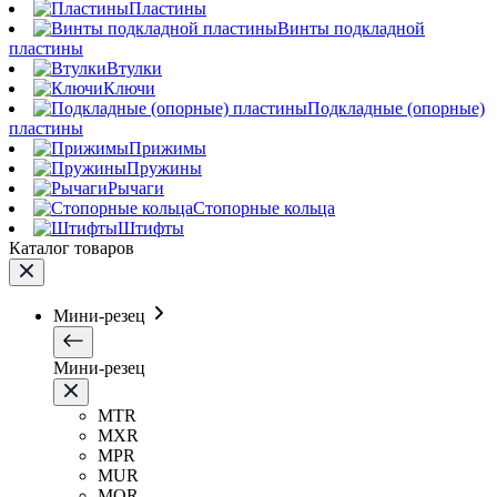
Пластины
Винты подкладной
пластины
Втулки
Ключи
Подкладные (опорные)
пластины
Прижимы
Пружины
Рычаги
Стопорные кольца
Штифты
Каталог товаров
Мини-резец
Мини-резец
MTR
MXR
MPR
MUR
MQR