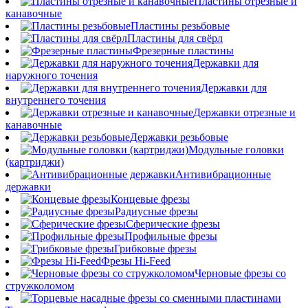
Пластины отрезные и
канавочные
Пластины резьбовые
Пластины для свёрл
Фрезерные пластины
Державки для
наружного точения
Державки для
внутреннего точения
Державки отрезные и
канавочные
Державки резьбовые
Модульные головки
(картриджи)
Антивибрационные
державки
Концевые фрезы
Радиусные фрезы
Сферические фрезы
Профильные фрезы
Грибковые фрезы
Фрезы Hi-Feed
Черновые фрезы со
стружколомом