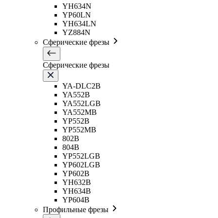
YH634N
YP60LN
YH634LN
YZ884N
Сферические фрезы
Сферические фрезы
YA-DLC2B
YA552B
YA552LGB
YA552MB
YP552B
YP552MB
802B
804B
YP552LGB
YP602LGB
YP602B
YH632B
YH634B
YP604B
Профильные фрезы