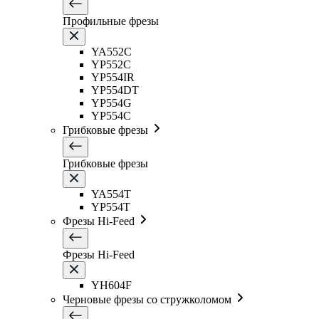
Профильные фрезы
YA552C
YP552C
YP554IR
YP554DT
YP554G
YP554C
Грибковые фрезы
Грибковые фрезы
YA554T
YP554T
Фрезы Hi-Feed
Фрезы Hi-Feed
YH604F
Черновые фрезы со стружколомом