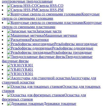
центровочные твердосплавные
Сверла HSS-CO
Сверла HSS-PM
Корпусные
сверла со сменными головками
Корпусные
сверла со сменными пластинами
Запасные части
Машинные метчики
Раскатники
Резьбофрезы многорядные
Резьбофрезы однорядные
Резьбофрезы трехрядные
Твердосплавные
фасочные фрезы
YR301
YR401
YR501
Аксессуары для
станочной оснастки
Оснастка для токарных
станков
Оснастка для
фрезерных станков
Державки токарные