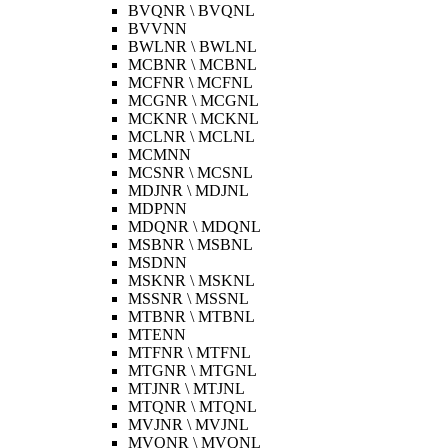
BVQNR \ BVQNL
BVVNN
BWLNR \ BWLNL
MCBNR \ MCBNL
MCFNR \ MCFNL
MCGNR \ MCGNL
MCKNR \ MCKNL
MCLNR \ MCLNL
MCMNN
MCSNR \ MCSNL
MDJNR \ MDJNL
MDPNN
MDQNR \ MDQNL
MSBNR \ MSBNL
MSDNN
MSKNR \ MSKNL
MSSNR \ MSSNL
MTBNR \ MTBNL
MTENN
MTFNR \ MTFNL
MTGNR \ MTGNL
MTJNR \ MTJNL
MTQNR \ MTQNL
MVJNR \ MVJNL
MVQNR \ MVQNL