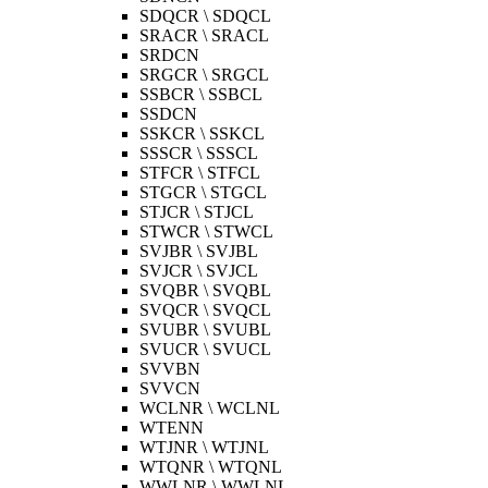
SDQCR \ SDQCL
SRACR \ SRACL
SRDCN
SRGCR \ SRGCL
SSBCR \ SSBCL
SSDCN
SSKCR \ SSKCL
SSSCR \ SSSCL
STFCR \ STFCL
STGCR \ STGCL
STJCR \ STJCL
STWCR \ STWCL
SVJBR \ SVJBL
SVJCR \ SVJCL
SVQBR \ SVQBL
SVQCR \ SVQCL
SVUBR \ SVUBL
SVUCR \ SVUCL
SVVBN
SVVCN
WCLNR \ WCLNL
WTENN
WTJNR \ WTJNL
WTQNR \ WTQNL
WWLNR \ WWLNL