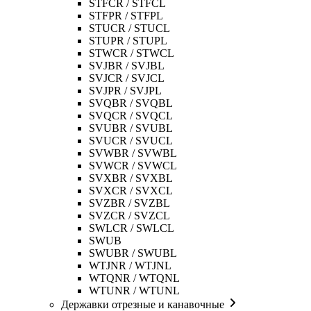
STFCR / STFCL
STFPR / STFPL
STUCR / STUCL
STUPR / STUPL
STWCR / STWCL
SVJBR / SVJBL
SVJCR / SVJCL
SVJPR / SVJPL
SVQBR / SVQBL
SVQCR / SVQCL
SVUBR / SVUBL
SVUCR / SVUCL
SVWBR / SVWBL
SVWCR / SVWCL
SVXBR / SVXBL
SVXCR / SVXCL
SVZBR / SVZBL
SVZCR / SVZCL
SWLCR / SWLCL
SWUB
SWUBR / SWUBL
WTJNR / WTJNL
WTQNR / WTQNL
WTUNR / WTUNL
Державки отрезные и канавочные