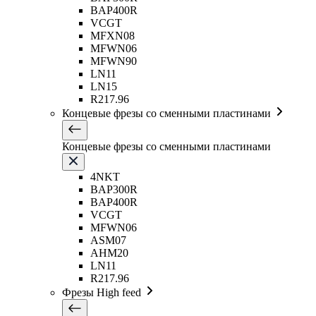
BAP400R
VCGT
MFXN08
MFWN06
MFWN90
LN11
LN15
R217.96
Концевые фрезы со сменными пластинами
Концевые фрезы со сменными пластинами
4NKT
BAP300R
BAP400R
VCGT
MFWN06
ASM07
AHM20
LN11
R217.96
Фрезы High feed