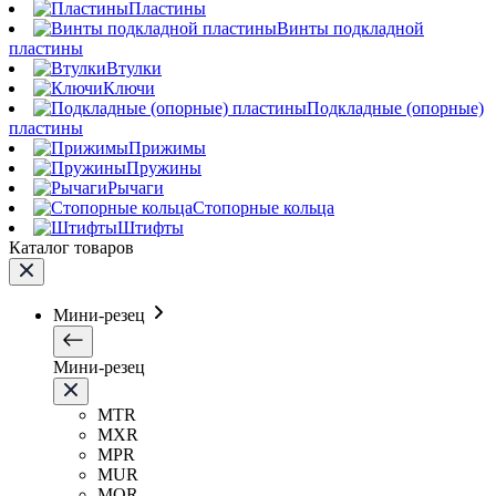
Пластины
Винты подкладной
пластины
Втулки
Ключи
Подкладные (опорные)
пластины
Прижимы
Пружины
Рычаги
Стопорные кольца
Штифты
Каталог товаров
Мини-резец
Мини-резец
MTR
MXR
MPR
MUR
MQR