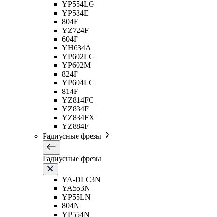
YP554LG
YP584E
804F
YZ724F
604F
YH634A
YP602LG
YP602M
824F
YP604LG
814F
YZ814FC
YZ834F
YZ834FX
YZ884F
Радиусные фрезы
Радиусные фрезы
YA-DLC3N
YA553N
YP55LN
804N
YP554N