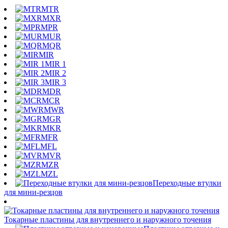
MTR
MXR
MPR
MUR
MQR
MIR
MIR 1
MIR 2
MIR 3
MDR
MCR
MWR
MGR
MKR
MFR
MFL
MVR
MZR
MZL
Переходные втулки
для мини-резцов
Токарные пластины для внутреннего и наружного точения