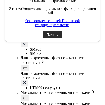
использование файлов cookie.
SSK
Это необходимо для нормального функционирования
SSP
сайта.
SSY
YZD
Ознакомьтесь с нашей Политикой
TKCM
конфиденциальности
.
Дисковые фрезы со сменными пластинами
Принять
Дисковые фрезы со сменными пластинами
SMP03
SMP03
Длиннокромочные фрезы со сменными
пластинами
Длиннокромочные фрезы со сменными
пластинами
HEM90 (кукуруза)
Модульные фрезы со сменными головками
Модульные фрезы со сменными головками