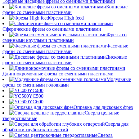
Торцевые насадные фрезы со сменными пластинами
Концевые
фрезы со сменными пластинами
Фрезы High feed
Сферические фрезы со сменными пластинами
Фрезы со
сменными круглыми пластинами
Фасочные
фрезы со сменными пластинами
Дисковые
фрезы со сменными пластинами
Длиннокромочные фрезы со сменными пластинами
Модульные
фрезы со сменными головками
YC400
YC500
YC600
Оправка для дисковых фрез
Сверла цельные
твердосплавные
Сверла для
обработки глубоких отверстий
Сверла