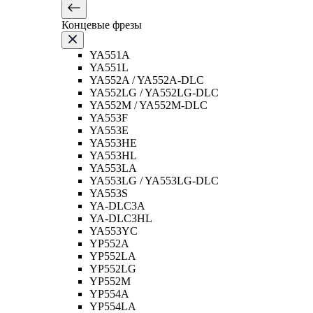
Концевые фрезы
YA551A
YA551L
YA552A / YA552A-DLC
YA552LG / YA552LG-DLC
YA552M / YA552M-DLC
YA553F
YA553E
YA553HE
YA553HL
YA553LA
YA553LG / YA553LG-DLC
YA553S
YA-DLC3A
YA-DLC3HL
YA553YC
YP552A
YP552LA
YP552LG
YP552M
YP554A
YP554LA