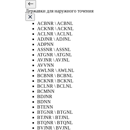
Державки для наружного точения
ACBNR \ ACBNL
ACKNR \ ACKNL
ACLNR \ ACLNL
ADJNR \ ADJNL
ADPNN
ASSNR \ ASSNL
ATGNR \ ATGNL
AVJNR \ AVJNL
AVVNN
AWLNR \ AWLNL
BCBNR \ BCBNL
BCKNR \ BCKNL
BCLNR \ BCLNL
BCMNN
BDJNR
BDNN
BTENN
BTGNR \ BTGNL
BTJNR \ BTJNL
BTQNR \ BTQNL
BVJNR \ BVJNL