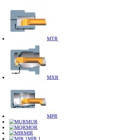
MTR
MXR
MPR
MUR
MQR
MIR
MIR 1