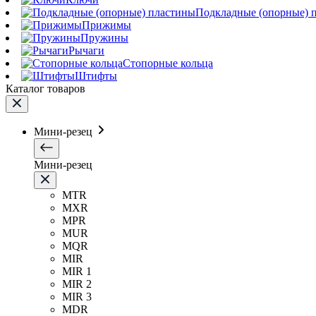
Подкладные (опорные) 
Прижимы
Пружины
Рычаги
Стопорные кольца
Штифты
Каталог товаров
Мини-резец
Мини-резец
MTR
MXR
MPR
MUR
MQR
MIR
MIR 1
MIR 2
MIR 3
MDR