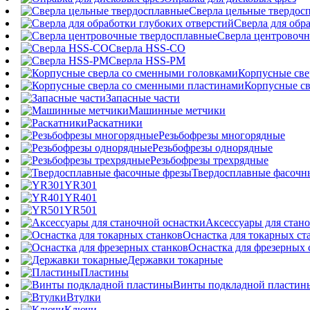
Сверла цельные твердос
Сверла для обр
Сверла центровочн
Сверла HSS-CO
Сверла HSS-PM
Корпусные све
Корпусные св
Запасные части
Машинные метчики
Раскатники
Резьбофрезы многорядные
Резьбофрезы однорядные
Резьбофрезы трехрядные
Твердосплавные фасочн
YR301
YR401
YR501
Аксессуары для стан
Оснастка для токарных ст
Оснастка для фрезерных 
Державки токарные
Пластины
Винты подкладной пластин
Втулки
Ключи