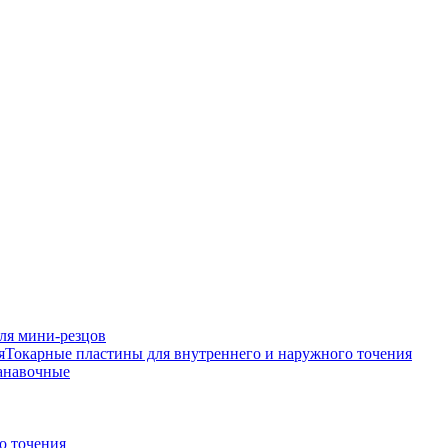
ля мини-резцов
Токарные пластины для внутреннего и наружного точения
анавочные
о точения