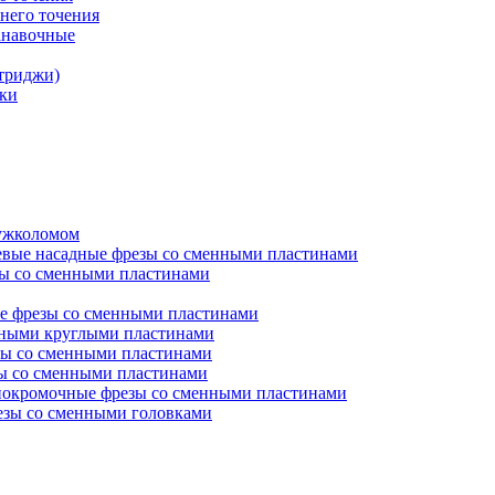
него точения
анавочные
триджи)
ки
ружколомом
евые насадные фрезы со сменными пластинами
ы со сменными пластинами
е фрезы со сменными пластинами
нными круглыми пластинами
ы со сменными пластинами
ы со сменными пластинами
окромочные фрезы со сменными пластинами
зы со сменными головками