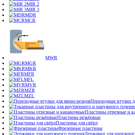
MIR 2
MIR 3
MDR
MCR
MWR
MGR
MKR
MFR
MFL
MVR
MZR
MZL
Переходные втулки д
Пластины отрезные и к
Пластины резьбовые
Пластины для свёрл
Фрезерные пластины
Державки для наружног