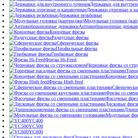
Державки для внутрен
Державки отрезные и к
Державки резьбовые
Модульные головки (кар
Антивибрационные держав
Концевые фрезы
Радиусные фрезы
Сферические фрезы
Профильные фрезы
Грибковые фрезы
Фрезы Hi-Feed
Черновые фрезы со ст
Торц
Концевые фрез
Фрезы High feed
Сферически
Фрезы со сме
Фасочные фрез
Дисковые фрез
Длинн
Модульные фре
YC400
YC500
YC600
Оправка для дисковых фрез