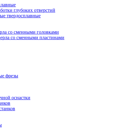
плавные
аботки глубоких отверстий
ые твердосплавные
рла со сменными головками
ерла со сменными пластинами
ые фрезы
очной оснастки
анков
станков
ы