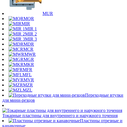
MUR
MQR
MIR
MIR 1
MIR 2
MIR 3
MDR
MCR
MWR
MGR
MKR
MFR
MFL
MVR
MZR
MZL
Переходные втулки
для мини-резцов
Токарные пластины для внутреннего и наружного точения
Пластины отрезные и
канавочные