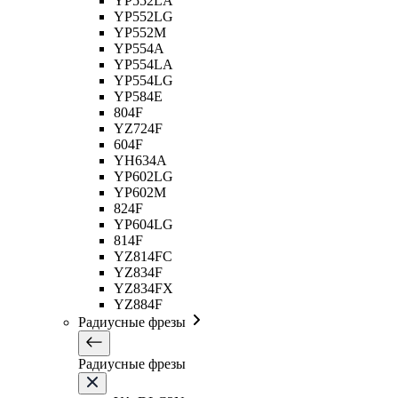
YP552LA
YP552LG
YP552M
YP554A
YP554LA
YP554LG
YP584E
804F
YZ724F
604F
YH634A
YP602LG
YP602M
824F
YP604LG
814F
YZ814FC
YZ834F
YZ834FX
YZ884F
Радиусные фрезы
Радиусные фрезы