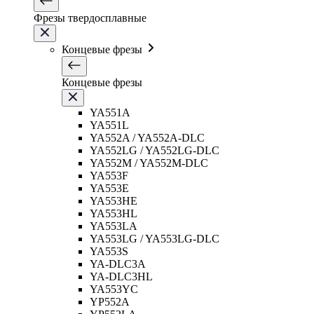
Фрезы твердосплавные
Концевые фрезы
Концевые фрезы
YA551A
YA551L
YA552A / YA552A-DLC
YA552LG / YA552LG-DLC
YA552M / YA552M-DLC
YA553F
YA553E
YA553HE
YA553HL
YA553LA
YA553LG / YA553LG-DLC
YA553S
YA-DLC3A
YA-DLC3HL
YA553YC
YP552A