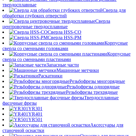
твердосплавные
Сверла для
обработки глубоких отверстий
Сверла
центровочные твердосплавные
Сверла HSS-CO
Сверла HSS-PM
Корпусные
сверла со сменными головками
Корпусные
сверла со сменными пластинами
Запасные части
Машинные метчики
Раскатники
Резьбофрезы многорядные
Резьбофрезы однорядные
Резьбофрезы трехрядные
Твердосплавные
фасочные фрезы
YR301
YR401
YR501
Аксессуары для
станочной оснастки
Оснастка для токарных