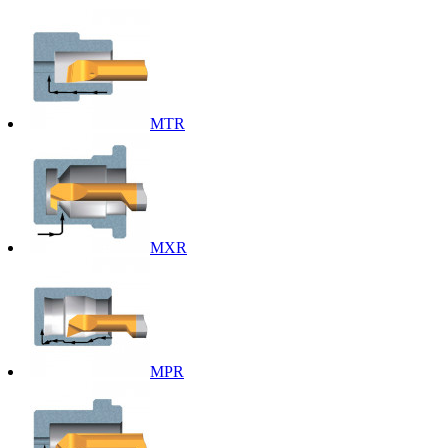
MTR
MXR
MPR