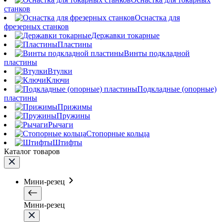
станков
Оснастка для
фрезерных станков
Державки токарные
Пластины
Винты подкладной
пластины
Втулки
Ключи
Подкладные (опорные)
пластины
Прижимы
Пружины
Рычаги
Стопорные кольца
Штифты
Каталог товаров
Мини-резец
Мини-резец