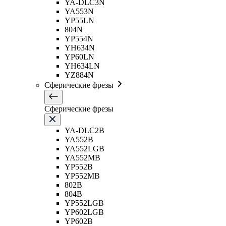
YA-DLC3N
YA553N
YP55LN
804N
YP554N
YH634N
YP60LN
YH634LN
YZ884N
Сферические фрезы
Сферические фрезы
YA-DLC2B
YA552B
YA552LGB
YA552MB
YP552B
YP552MB
802B
804B
YP552LGB
YP602LGB
YP602B