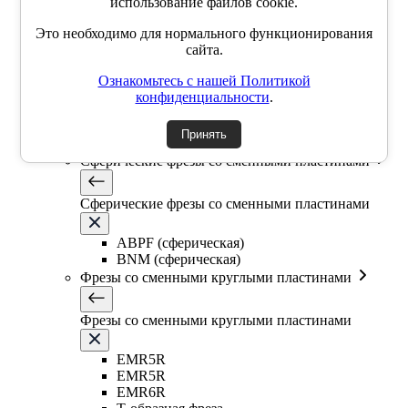
использование файлов cookie.
LN11
R217.96
Это необходимо для нормального функционирования
Фрезы High feed
сайта.
Ознакомьтесь с нашей Политикой
Фрезы High feed
конфиденциальности
.
Торцевые насадные фрезы High feed
Принять
Концевые фрезы High feed
Сферические фрезы со сменными пластинами
Сферические фрезы со сменными пластинами
ABPF (сферическая)
BNM (сферическая)
Фрезы со сменными круглыми пластинами
Фрезы со сменными круглыми пластинами
EMR5R
EMR5R
EMR6R