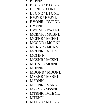
BTENN
BTGNR \ BTGNL
BTJNR \ BTJNL
BTQNR \ BTQNL
BVJNR \ BVJNL
BVQNR \ BVQNL
BVVNN
BWLNR \ BWLNL
MCBNR \ MCBNL
MCFNR \ MCFNL
MCGNR \ MCGNL
MCKNR \ MCKNL
MCLNR \ MCLNL
MCMNN
MCSNR \ MCSNL
MDJNR \ MDJNL
MDPNN
MDQNR \ MDQNL
MSBNR \ MSBNL
MSDNN
MSKNR \ MSKNL
MSSNR \ MSSNL
MTBNR \ MTBNL
MTENN
MTFNR \ MTFNL