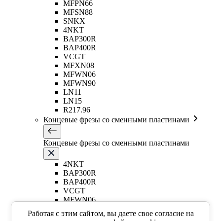
MFPN66
MFSN88
SNKX
4NKT
BAP300R
BAP400R
VCGT
MFXN08
MFWN06
MFWN90
LN11
LN15
R217.96
Концевые фрезы со сменными пластинами
Концевые фрезы со сменными пластинами
4NKT
BAP300R
BAP400R
VCGT
MFWN06
ASM07
Работая с этим сайтом, вы даете свое согласие на
AHM20