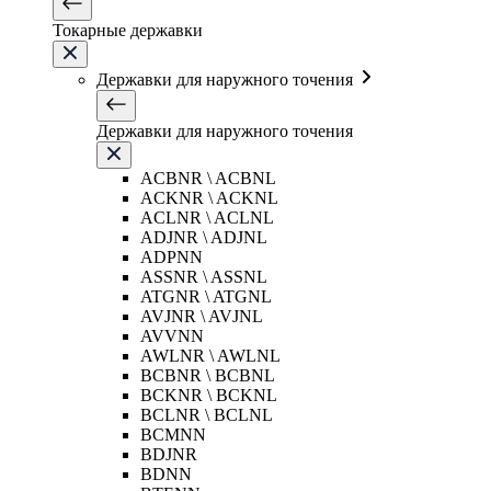
Токарные державки
Державки для наружного точения
Державки для наружного точения
ACBNR \ ACBNL
ACKNR \ ACKNL
ACLNR \ ACLNL
ADJNR \ ADJNL
ADPNN
ASSNR \ ASSNL
ATGNR \ ATGNL
AVJNR \ AVJNL
AVVNN
AWLNR \ AWLNL
BCBNR \ BCBNL
BCKNR \ BCKNL
BCLNR \ BCLNL
BCMNN
BDJNR
BDNN