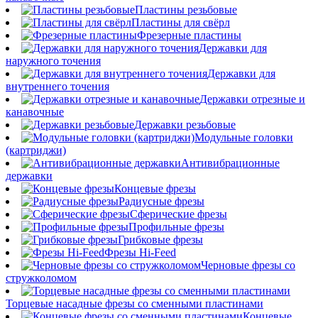
Пластины резьбовые
Пластины для свёрл
Фрезерные пластины
Державки для
наружного точения
Державки для
внутреннего точения
Державки отрезные и
канавочные
Державки резьбовые
Модульные головки
(картриджи)
Антивибрационные
державки
Концевые фрезы
Радиусные фрезы
Сферические фрезы
Профильные фрезы
Грибковые фрезы
Фрезы Hi-Feed
Черновые фрезы со
стружколомом
Торцевые насадные фрезы со сменными пластинами
Концевые