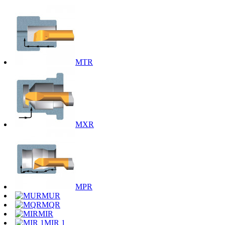
MTR
MXR
MPR
MUR
MQR
MIR
MIR 1