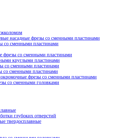
ружколомом
евые насадные фрезы со сменными пластинами
ы со сменными пластинами
е фрезы со сменными пластинами
нными круглыми пластинами
ы со сменными пластинами
ы со сменными пластинами
окромочные фрезы со сменными пластинами
зы со сменными головками
плавные
аботки глубоких отверстий
ые твердосплавные
рла со сменными головками