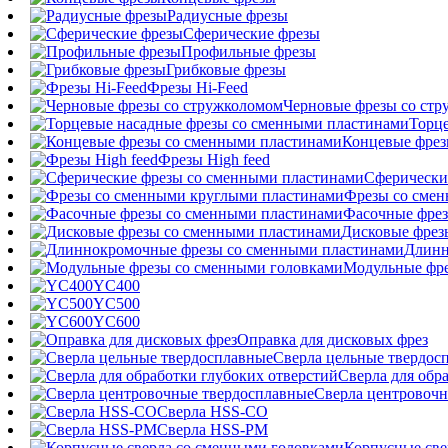
Радиусные фрезы
Сферические фрезы
Профильные фрезы
Грибковые фрезы
Фрезы Hi-Feed
Черновые фрезы со ст
Торц
Концевые фрез
Фрезы High feed
Сферически
Фрезы со сме
Фасочные фрез
Дисковые фрез
Длинн
Модульные фре
YC400
YC500
YC600
Оправка для дисковых фрез
Сверла цельные твердос
Сверла для обр
Сверла центровочн
Сверла HSS-CO
Сверла HSS-PM
Корпусные све