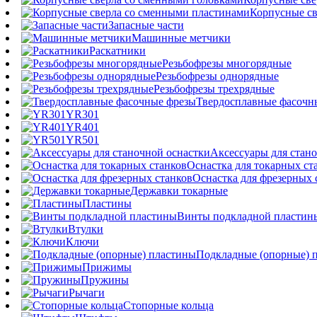
Корпусные св
Запасные части
Машинные метчики
Раскатники
Резьбофрезы многорядные
Резьбофрезы однорядные
Резьбофрезы трехрядные
Твердосплавные фасочн
YR301
YR401
YR501
Аксессуары для стан
Оснастка для токарных ст
Оснастка для фрезерных 
Державки токарные
Пластины
Винты подкладной пластин
Втулки
Ключи
Подкладные (опорные) 
Прижимы
Пружины
Рычаги
Стопорные кольца