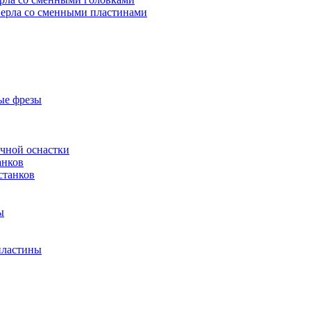
ерла со сменными пластинами
ые фрезы
очной оснастки
анков
станков
ы
пластины