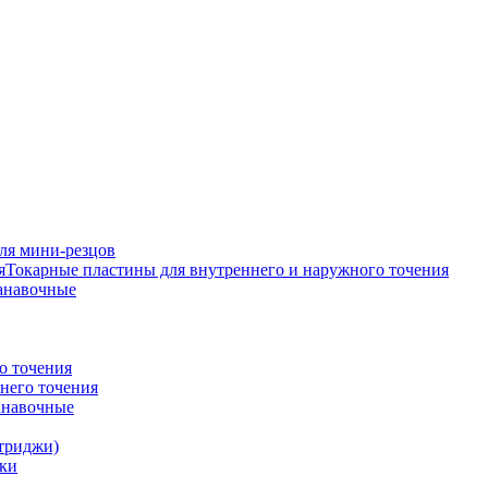
ля мини-резцов
Токарные пластины для внутреннего и наружного точения
анавочные
о точения
него точения
анавочные
триджи)
ки