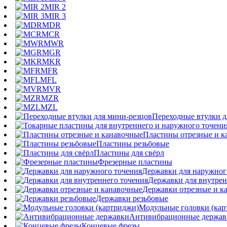
MIR 2
MIR 3
MDR
MCR
MWR
MGR
MKR
MFR
MFL
MVR
MZR
MZL
Переходные втулки д
Пластины отрезные и к
Пластины резьбовые
Пластины для свёрл
Фрезерные пластины
Державки для наружног
Державки для внутрен
Державки отрезные и к
Державки резьбовые
Модульные головки (кар
Антивибрационные держав
Концевые фрезы