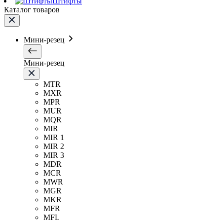
Штифты
Каталог товаров
Мини-резец
Мини-резец
MTR
MXR
MPR
MUR
MQR
MIR
MIR 1
MIR 2
MIR 3
MDR
MCR
MWR
MGR
MKR
MFR
MFL