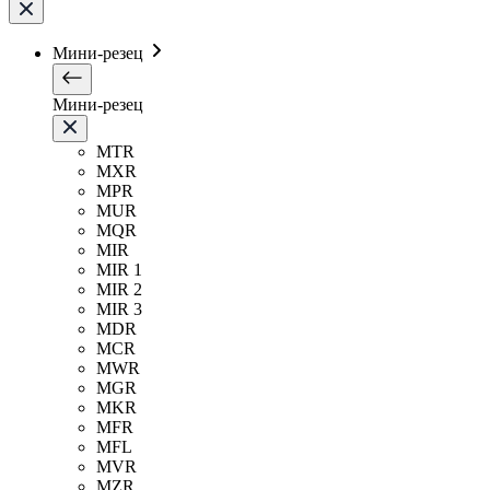
Мини-резец
Мини-резец
MTR
MXR
MPR
MUR
MQR
MIR
MIR 1
MIR 2
MIR 3
MDR
MCR
MWR
MGR
MKR
MFR
MFL
MVR
MZR