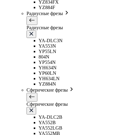
YZ834FX
YZ884F
Радиусные фрезы
Радиусные фрезы
YA-DLC3N
YA553N
YP55LN
804N
YP554N
YH634N
YP60LN
YH634LN
YZ884N
Сферические фрезы
Сферические фрезы
YA-DLC2B
YA552B
YA552LGB
YA552MB