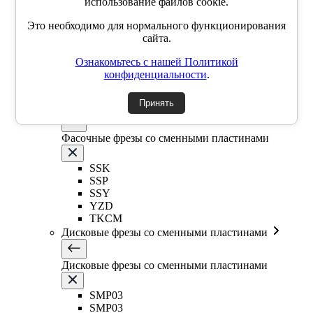
использование файлов cookie.
Фрезы со сменными круглыми пластинами
Это необходимо для нормального функционирования
сайта.
EMR5R
Ознакомьтесь с нашей Политикой
EMR5R
конфиденциальности
.
EMR6R
Т-образная фреза
Принять
Фасочные фрезы со сменными пластинами
Фасочные фрезы со сменными пластинами
SSK
SSP
SSY
YZD
TKCM
Дисковые фрезы со сменными пластинами
Дисковые фрезы со сменными пластинами
SMP03
SMP03