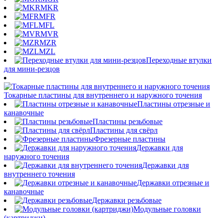
MKR
MFR
MFL
MVR
MZR
MZL
Переходные втулки
для мини-резцов
Токарные пластины для внутреннего и наружного точения
Пластины отрезные и
канавочные
Пластины резьбовые
Пластины для свёрл
Фрезерные пластины
Державки для
наружного точения
Державки для
внутреннего точения
Державки отрезные и
канавочные
Державки резьбовые
Модульные головки
(картриджи)