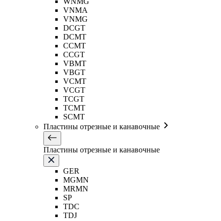
WNMG
VNMA
VNMG
DCGT
DCMT
CCMT
CCGT
VBMT
VBGT
VCMT
VCGT
TCGT
TCMT
SCMT
Пластины отрезные и канавочные
Пластины отрезные и канавочные
GER
MGMN
MRMN
SP
TDC
TDJ