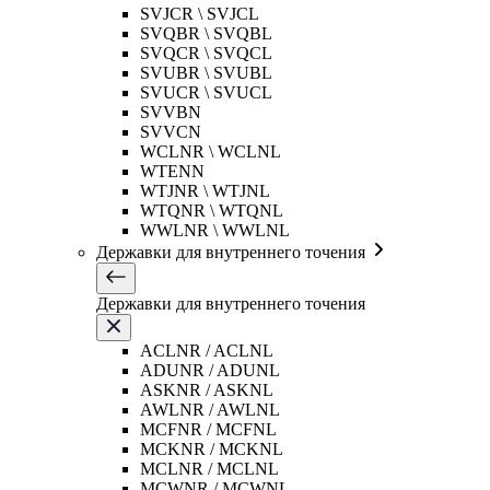
SVJCR \ SVJCL
SVQBR \ SVQBL
SVQCR \ SVQCL
SVUBR \ SVUBL
SVUCR \ SVUCL
SVVBN
SVVCN
WCLNR \ WCLNL
WTENN
WTJNR \ WTJNL
WTQNR \ WTQNL
WWLNR \ WWLNL
Державки для внутреннего точения
Державки для внутреннего точения
ACLNR / ACLNL
ADUNR / ADUNL
ASKNR / ASKNL
AWLNR / AWLNL
MCFNR / MCFNL
MCKNR / MCKNL
MCLNR / MCLNL
MCWNR / MCWNL