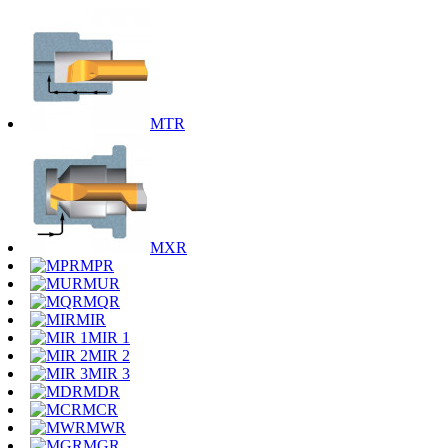
MTR
MXR
MPR
MUR
MQR
MIR
MIR 1
MIR 2
MIR 3
MDR
MCR
MWR
MGR