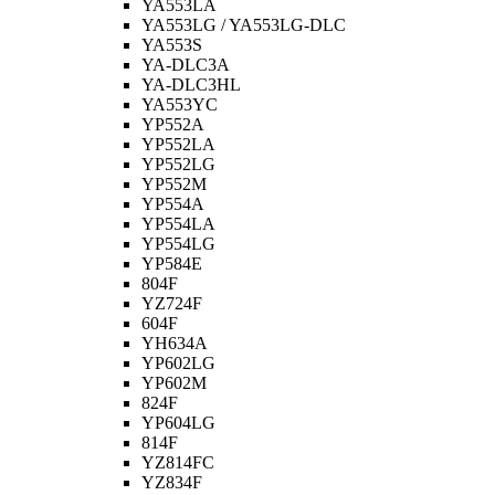
YA553LA
YA553LG / YA553LG-DLC
YA553S
YA-DLC3A
YA-DLC3HL
YA553YC
YP552A
YP552LA
YP552LG
YP552M
YP554A
YP554LA
YP554LG
YP584E
804F
YZ724F
604F
YH634A
YP602LG
YP602M
824F
YP604LG
814F
YZ814FC
YZ834F