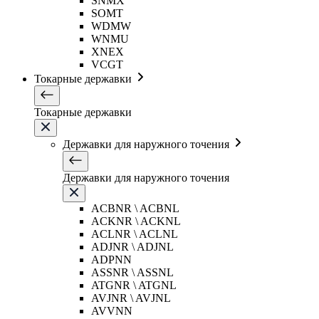
SNMX
SOMT
WDMW
WNMU
XNEX
VCGT
Токарные державки
Токарные державки
Державки для наружного точения
Державки для наружного точения
ACBNR \ ACBNL
ACKNR \ ACKNL
ACLNR \ ACLNL
ADJNR \ ADJNL
ADPNN
ASSNR \ ASSNL
ATGNR \ ATGNL
AVJNR \ AVJNL
AVVNN