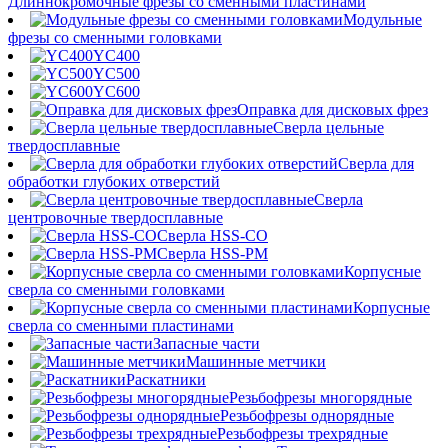
Длиннокромочные фрезы со сменными пластинами
Модульные
фрезы со сменными головками
YC400
YC500
YC600
Оправка для дисковых фрез
Сверла цельные
твердосплавные
Сверла для
обработки глубоких отверстий
Сверла
центровочные твердосплавные
Сверла HSS-CO
Сверла HSS-PM
Корпусные
сверла со сменными головками
Корпусные
сверла со сменными пластинами
Запасные части
Машинные метчики
Раскатники
Резьбофрезы многорядные
Резьбофрезы однорядные
Резьбофрезы трехрядные