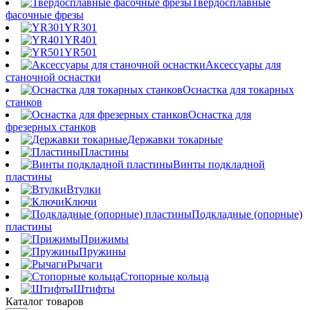
Твердосплавные
фасочные фрезы
YR301
YR401
YR501
Аксессуары для
станочной оснастки
Оснастка для токарных
станков
Оснастка для
фрезерных станков
Державки токарные
Пластины
Винты подкладной
пластины
Втулки
Ключи
Подкладные (опорные)
пластины
Прижимы
Пружины
Рычаги
Стопорные кольца
Штифты
Каталог товаров