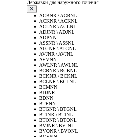
Державки для наружного точения
ACBNR \ ACBNL
ACKNR \ ACKNL
ACLNR \ ACLNL
ADJNR \ ADJNL
ADPNN
ASSNR \ ASSNL
ATGNR \ ATGNL
AVJNR \ AVJNL
AVVNN
AWLNR \ AWLNL
BCBNR \ BCBNL
BCKNR \ BCKNL
BCLNR \ BCLNL
BCMNN
BDJNR
BDNN
BTENN
BTGNR \ BTGNL
BTJNR \ BTJNL
BTQNR \ BTQNL
BVJNR \ BVJNL
BVQNR \ BVQNL
BVVNN