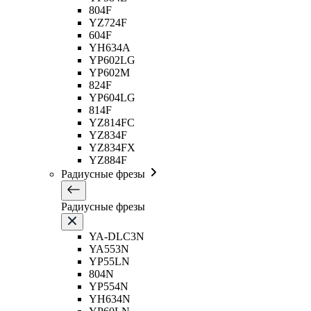
804F
YZ724F
604F
YH634A
YP602LG
YP602M
824F
YP604LG
814F
YZ814FC
YZ834F
YZ834FX
YZ884F
Радиусные фрезы
Радиусные фрезы
YA-DLC3N
YA553N
YP55LN
804N
YP554N
YH634N