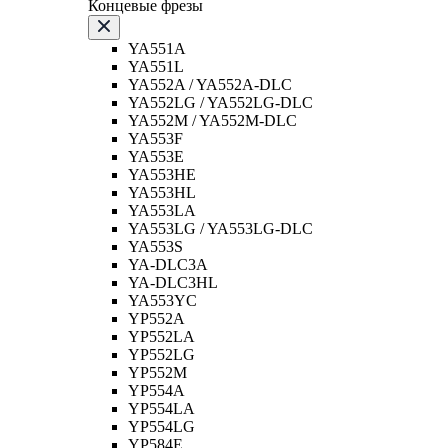
Концевые фрезы
YA551A
YA551L
YA552A / YA552A-DLC
YA552LG / YA552LG-DLC
YA552M / YA552M-DLC
YA553F
YA553E
YA553HE
YA553HL
YA553LA
YA553LG / YA553LG-DLC
YA553S
YA-DLC3A
YA-DLC3HL
YA553YC
YP552A
YP552LA
YP552LG
YP552M
YP554A
YP554LA
YP554LG
YP584E