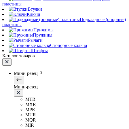
пластины
Втулки
Ключи
Подкладные (опорные)
пластины
Прижимы
Пружины
Рычаги
Стопорные кольца
Штифты
Каталог товаров
Мини-резец
Мини-резец
MTR
MXR
MPR
MUR
MQR
MIR