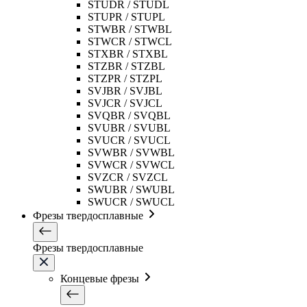
STUDR / STUDL
STUPR / STUPL
STWBR / STWBL
STWCR / STWCL
STXBR / STXBL
STZBR / STZBL
STZPR / STZPL
SVJBR / SVJBL
SVJCR / SVJCL
SVQBR / SVQBL
SVUBR / SVUBL
SVUCR / SVUCL
SVWBR / SVWBL
SVWCR / SVWCL
SVZCR / SVZCL
SWUBR / SWUBL
SWUCR / SWUCL
Фрезы твердосплавные
Фрезы твердосплавные
Концевые фрезы