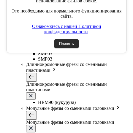
использование файлов cookie.
SSP
SSY
Это необходимо для нормального функционирования
YZD
сайта.
TKCM
Ознакомьтесь с нашей Политикой
Дисковые фрезы со сменными пластинами
конфиденциальности
.
Дисковые фрезы со сменными пластинами
Принять
SMP03
SMP03
Длиннокромочные фрезы со сменными
пластинами
Длиннокромочные фрезы со сменными
пластинами
HEM90 (кукуруза)
Модульные фрезы со сменными головками
Модульные фрезы со сменными головками