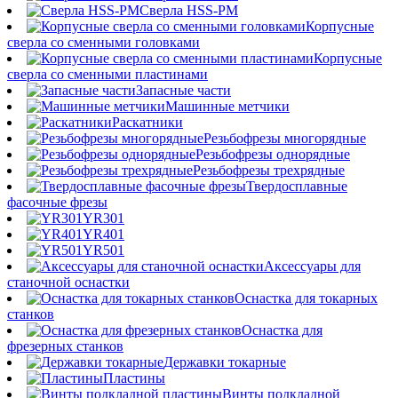
Сверла HSS-PM
Корпусные
сверла со сменными головками
Корпусные
сверла со сменными пластинами
Запасные части
Машинные метчики
Раскатники
Резьбофрезы многорядные
Резьбофрезы однорядные
Резьбофрезы трехрядные
Твердосплавные
фасочные фрезы
YR301
YR401
YR501
Аксессуары для
станочной оснастки
Оснастка для токарных
станков
Оснастка для
фрезерных станков
Державки токарные
Пластины
Винты подкладной