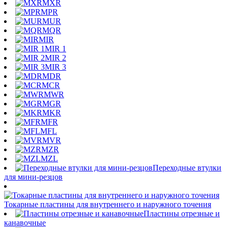
MXR
MPR
MUR
MQR
MIR
MIR 1
MIR 2
MIR 3
MDR
MCR
MWR
MGR
MKR
MFR
MFL
MVR
MZR
MZL
Переходные втулки
для мини-резцов
Токарные пластины для внутреннего и наружного точения
Пластины отрезные и
канавочные