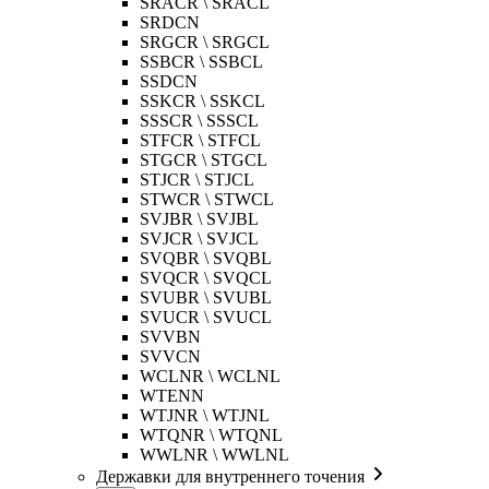
SRACR \ SRACL
SRDCN
SRGCR \ SRGCL
SSBCR \ SSBCL
SSDCN
SSKCR \ SSKCL
SSSCR \ SSSCL
STFCR \ STFCL
STGCR \ STGCL
STJCR \ STJCL
STWCR \ STWCL
SVJBR \ SVJBL
SVJCR \ SVJCL
SVQBR \ SVQBL
SVQCR \ SVQCL
SVUBR \ SVUBL
SVUCR \ SVUCL
SVVBN
SVVCN
WCLNR \ WCLNL
WTENN
WTJNR \ WTJNL
WTQNR \ WTQNL
WWLNR \ WWLNL
Державки для внутреннего точения