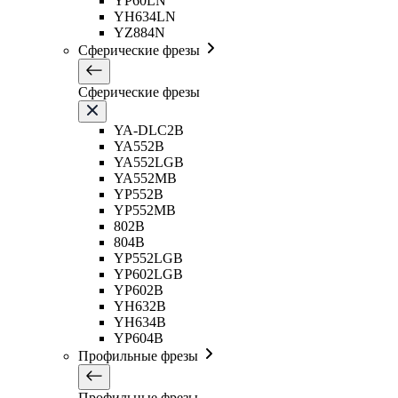
YP60LN
YH634LN
YZ884N
Сферические фрезы
Сферические фрезы
YA-DLC2B
YA552B
YA552LGB
YA552MB
YP552B
YP552MB
802B
804B
YP552LGB
YP602LGB
YP602B
YH632B
YH634B
YP604B
Профильные фрезы
Профильные фрезы