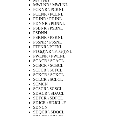
MVVNN
MWLNR \ MWLNL
PCKNR \ PCKNL
PCLNR \ PCLNL
PDJNR \ PDJNL
PDNNR \ PDNNL
PSBNR \ PSBNL
PSDNN
PSKNR \ PSKNL
PSSNR \ PSSNL
PTFNR \ PTFNL
PTG(J)NR \ PTG(J)NL
PWLNR \ PWLNL
SCACR \ SCACL
SCBCR \ SCBCL
SCFCR \ SCFCL
SCKCR \ SCKCL
SCLCR \ SCLCL
SCMCN
SCSCR \ SCSCL
SDACR \ SDACL
SDFCR \ SDFCL
SDJCR \ SDJCL -F
SDNCN
SDQCR \ SDQCL