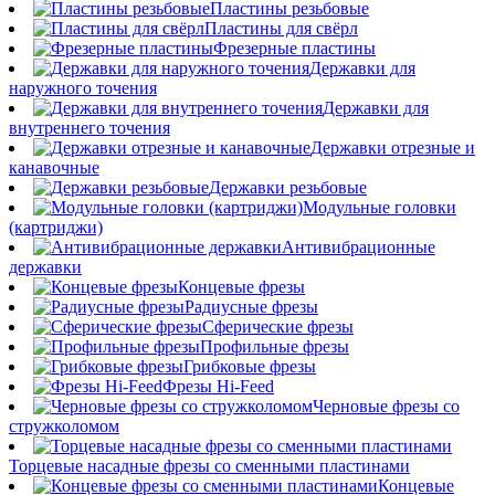
Пластины резьбовые
Пластины для свёрл
Фрезерные пластины
Державки для
наружного точения
Державки для
внутреннего точения
Державки отрезные и
канавочные
Державки резьбовые
Модульные головки
(картриджи)
Антивибрационные
державки
Концевые фрезы
Радиусные фрезы
Сферические фрезы
Профильные фрезы
Грибковые фрезы
Фрезы Hi-Feed
Черновые фрезы со
стружколомом
Торцевые насадные фрезы со сменными пластинами
Концевые