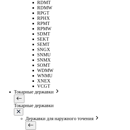
RDMT
RDMW
RPGT
RPHX
RPMT
RPMW
SDMT
SEKT
SEMT
SNGX
SNMU
SNMX
SOMT
WDMW
WNMU
XNEX
VCGT
Токарные державки
Токарные державки
Державки для наружного точения