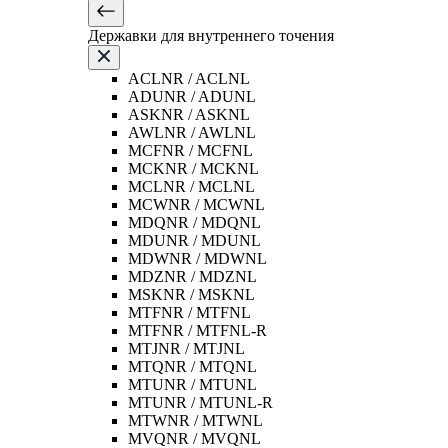
Державки для внутреннего точения
ACLNR / ACLNL
ADUNR / ADUNL
ASKNR / ASKNL
AWLNR / AWLNL
MCFNR / MCFNL
MCKNR / MCKNL
MCLNR / MCLNL
MCWNR / MCWNL
MDQNR / MDQNL
MDUNR / MDUNL
MDWNR / MDWNL
MDZNR / MDZNL
MSKNR / MSKNL
MTFNR / MTFNL
MTFNR / MTFNL-R
MTJNR / MTJNL
MTQNR / MTQNL
MTUNR / MTUNL
MTUNR / MTUNL-R
MTWNR / MTWNL
MVQNR / MVQNL