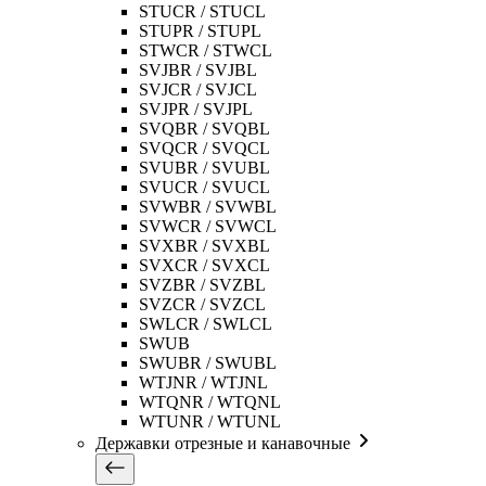
STUCR / STUCL
STUPR / STUPL
STWCR / STWCL
SVJBR / SVJBL
SVJCR / SVJCL
SVJPR / SVJPL
SVQBR / SVQBL
SVQCR / SVQCL
SVUBR / SVUBL
SVUCR / SVUCL
SVWBR / SVWBL
SVWCR / SVWCL
SVXBR / SVXBL
SVXCR / SVXCL
SVZBR / SVZBL
SVZCR / SVZCL
SWLCR / SWLCL
SWUB
SWUBR / SWUBL
WTJNR / WTJNL
WTQNR / WTQNL
WTUNR / WTUNL
Державки отрезные и канавочные