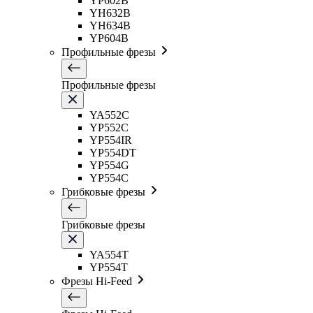
YP602B
YH632B
YH634B
YP604B
Профильные фрезы
Профильные фрезы
YA552C
YP552C
YP554IR
YP554DT
YP554G
YP554C
Грибковые фрезы
Грибковые фрезы
YA554T
YP554T
Фрезы Hi-Feed