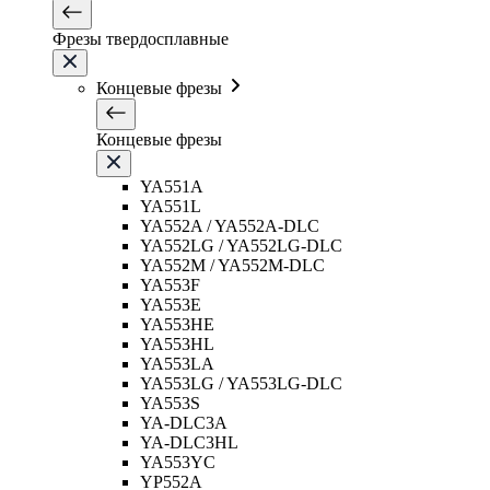
Фрезы твердосплавные
Концевые фрезы
Концевые фрезы
YA551A
YA551L
YA552A / YA552A-DLC
YA552LG / YA552LG-DLC
YA552M / YA552M-DLC
YA553F
YA553E
YA553HE
YA553HL
YA553LA
YA553LG / YA553LG-DLC
YA553S
YA-DLC3A
YA-DLC3HL
YA553YC
YP552A