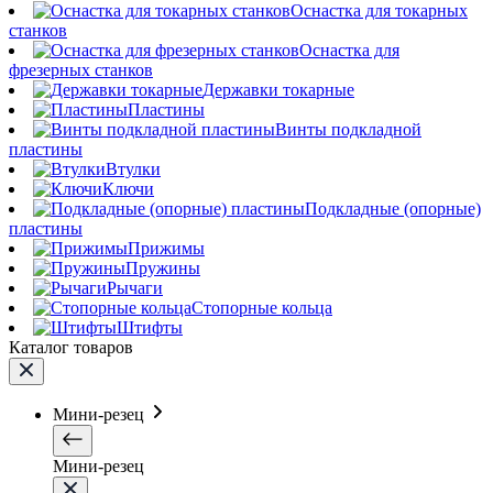
Оснастка для токарных
станков
Оснастка для
фрезерных станков
Державки токарные
Пластины
Винты подкладной
пластины
Втулки
Ключи
Подкладные (опорные)
пластины
Прижимы
Пружины
Рычаги
Стопорные кольца
Штифты
Каталог товаров
Мини-резец
Мини-резец