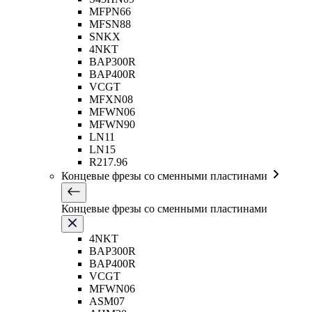
MFPN66
MFSN88
SNKX
4NKT
BAP300R
BAP400R
VCGT
MFXN08
MFWN06
MFWN90
LN11
LN15
R217.96
Концевые фрезы со сменными пластинами
Концевые фрезы со сменными пластинами
4NKT
BAP300R
BAP400R
VCGT
MFWN06
ASM07