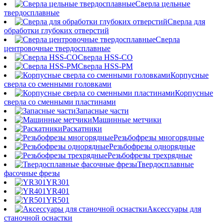
Сверла цельные
твердосплавные
Сверла для
обработки глубоких отверстий
Сверла
центровочные твердосплавные
Сверла HSS-CO
Сверла HSS-PM
Корпусные
сверла со сменными головками
Корпусные
сверла со сменными пластинами
Запасные части
Машинные метчики
Раскатники
Резьбофрезы многорядные
Резьбофрезы однорядные
Резьбофрезы трехрядные
Твердосплавные
фасочные фрезы
YR301
YR401
YR501
Аксессуары для
станочной оснастки