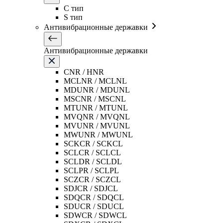
C тип
S тип
Антивибрационные державки
Антивибрационные державки
CNR / HNR
MCLNR / MCLNL
MDUNR / MDUNL
MSCNR / MSCNL
MTUNR / MTUNL
MVQNR / MVQNL
MVUNR / MVUNL
MWUNR / MWUNL
SCKCR / SCKCL
SCLCR / SCLCL
SCLDR / SCLDL
SCLPR / SCLPL
SCZCR / SCZCL
SDJCR / SDJCL
SDQCR / SDQCL
SDUCR / SDUCL
SDWCR / SDWCL