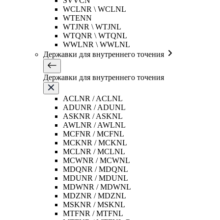
SVVCN
WCLNR \ WCLNL
WTENN
WTJNR \ WTJNL
WTQNR \ WTQNL
WWLNR \ WWLNL
Державки для внутреннего точения
Державки для внутреннего точения
ACLNR / ACLNL
ADUNR / ADUNL
ASKNR / ASKNL
AWLNR / AWLNL
MCFNR / MCFNL
MCKNR / MCKNL
MCLNR / MCLNL
MCWNR / MCWNL
MDQNR / MDQNL
MDUNR / MDUNL
MDWNR / MDWNL
MDZNR / MDZNL
MSKNR / MSKNL
MTFNR / MTFNL