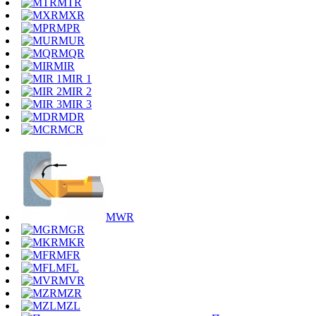
MTR
MXR
MPR
MUR
MQR
MIR
MIR 1
MIR 2
MIR 3
MDR
MCR
MWR
MGR
MKR
MFR
MFL
MVR
MZR
MZL