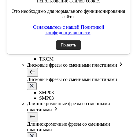
использование файлов cookie.
Т-образная фреза
Фасочные фрезы со сменными пластинами
Это необходимо для нормального функционирования
сайта.
Фасочные фрезы со сменными пластинами
Ознакомьтесь с нашей Политикой
конфиденциальности
.
SSK
SSP
Принять
SSY
YZD
TKCM
Дисковые фрезы со сменными пластинами
Дисковые фрезы со сменными пластинами
SMP03
SMP03
Длиннокромочные фрезы со сменными
пластинами
Длиннокромочные фрезы со сменными
пластинами