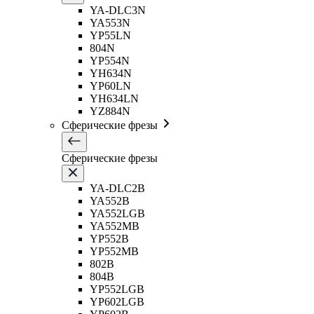
YA-DLC3N
YA553N
YP55LN
804N
YP554N
YH634N
YP60LN
YH634LN
YZ884N
Сферические фрезы
Сферические фрезы
YA-DLC2B
YA552B
YA552LGB
YA552MB
YP552B
YP552MB
802B
804B
YP552LGB
YP602LGB