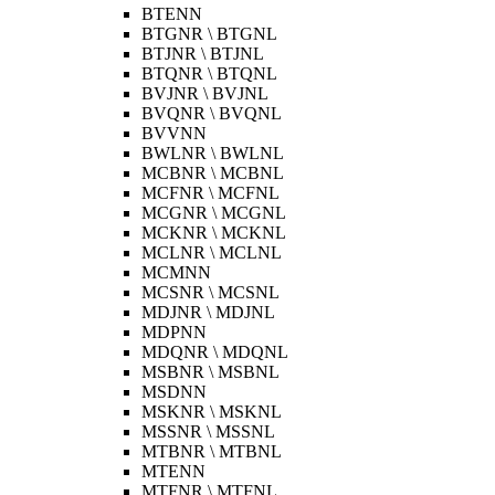
BTENN
BTGNR \ BTGNL
BTJNR \ BTJNL
BTQNR \ BTQNL
BVJNR \ BVJNL
BVQNR \ BVQNL
BVVNN
BWLNR \ BWLNL
MCBNR \ MCBNL
MCFNR \ MCFNL
MCGNR \ MCGNL
MCKNR \ MCKNL
MCLNR \ MCLNL
MCMNN
MCSNR \ MCSNL
MDJNR \ MDJNL
MDPNN
MDQNR \ MDQNL
MSBNR \ MSBNL
MSDNN
MSKNR \ MSKNL
MSSNR \ MSSNL
MTBNR \ MTBNL
MTENN
MTFNR \ MTFNL