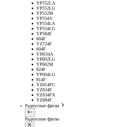
YP552LA
YP552LG
YP552M
YP554A
YP554LA
YP554LG
YP584E
804F
YZ724F
604F
YH634A
YP602LG
YP602M
824F
YP604LG
814F
YZ814FC
YZ834F
YZ834FX
YZ884F
Радиусные фрезы
Радиусные фрезы