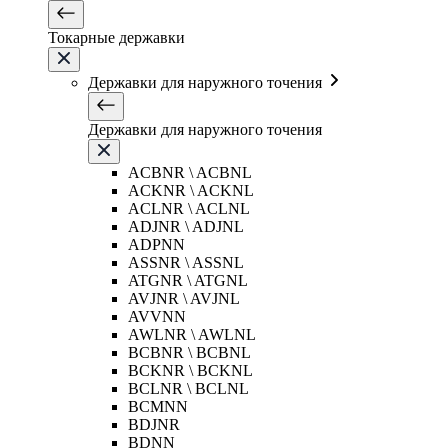
Токарные державки
Державки для наружного точения
Державки для наружного точения
ACBNR \ ACBNL
ACKNR \ ACKNL
ACLNR \ ACLNL
ADJNR \ ADJNL
ADPNN
ASSNR \ ASSNL
ATGNR \ ATGNL
AVJNR \ AVJNL
AVVNN
AWLNR \ AWLNL
BCBNR \ BCBNL
BCKNR \ BCKNL
BCLNR \ BCLNL
BCMNN
BDJNR
BDNN