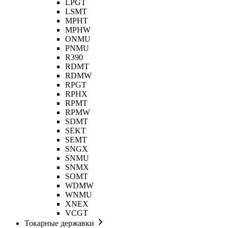
LPGT
LSMT
MPHT
MPHW
ONMU
PNMU
R390
RDMT
RDMW
RPGT
RPHX
RPMT
RPMW
SDMT
SEKT
SEMT
SNGX
SNMU
SNMX
SOMT
WDMW
WNMU
XNEX
VCGT
Токарные державки