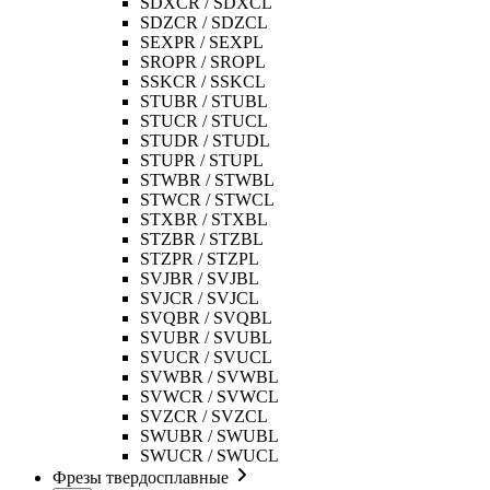
SDXCR / SDXCL
SDZCR / SDZCL
SEXPR / SEXPL
SROPR / SROPL
SSKCR / SSKCL
STUBR / STUBL
STUCR / STUCL
STUDR / STUDL
STUPR / STUPL
STWBR / STWBL
STWCR / STWCL
STXBR / STXBL
STZBR / STZBL
STZPR / STZPL
SVJBR / SVJBL
SVJCR / SVJCL
SVQBR / SVQBL
SVUBR / SVUBL
SVUCR / SVUCL
SVWBR / SVWBL
SVWCR / SVWCL
SVZCR / SVZCL
SWUBR / SWUBL
SWUCR / SWUCL
Фрезы твердосплавные