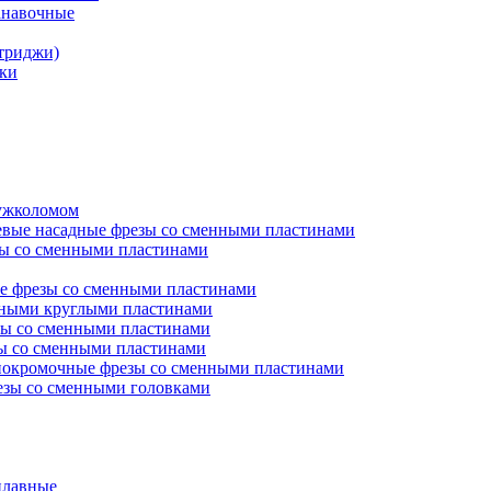
анавочные
триджи)
ки
ружколомом
евые насадные фрезы со сменными пластинами
ы со сменными пластинами
е фрезы со сменными пластинами
нными круглыми пластинами
ы со сменными пластинами
ы со сменными пластинами
окромочные фрезы со сменными пластинами
зы со сменными головками
плавные