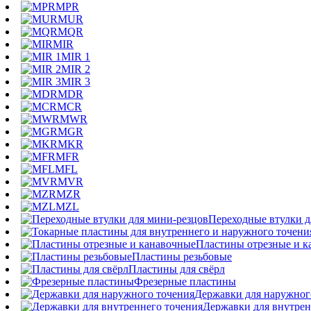
MPR
MUR
MQR
MIR
MIR 1
MIR 2
MIR 3
MDR
MCR
MWR
MGR
MKR
MFR
MFL
MVR
MZR
MZL
Переходные втулки д
Пластины отрезные и к
Пластины резьбовые
Пластины для свёрл
Фрезерные пластины
Державки для наружног
Державки для внутрен