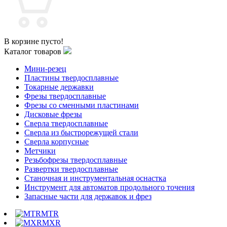
В корзине пусто!
Каталог товаров
Мини-резец
Пластины твердосплавные
Токарные державки
Фрезы твердосплавные
Фрезы со сменными пластинами
Дисковые фрезы
Сверла твердосплавные
Сверла из быстрорежущей стали
Сверла корпусные
Метчики
Резьбофрезы твердосплавные
Развертки твердосплавные
Станочная и инструментальная оснастка
Инструмент для автоматов продольного точения
Запасные части для державок и фрез
MTR
MXR