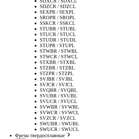
SDXCR / SDXCL
SDZCR / SDZCL
SEXPR / SEXPL
SROPR / SROPL
SSKCR / SSKCL
STUBR / STUBL
STUCR / STUCL
STUDR / STUDL
STUPR / STUPL
STWBR / STWBL
STWCR / STWCL
STXBR / STXBL
STZBR / STZBL
STZPR / STZPL
SVJBR / SVJBL
SVJCR / SVJCL
SVQBR / SVQBL
SVUBR / SVUBL
SVUCR / SVUCL
SVWBR / SVWBL
SVWCR / SVWCL
SVZCR / SVZCL
SWUBR / SWUBL
SWUCR / SWUCL
Фрезы твердосплавные