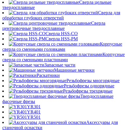
Сверла цельные
твердосплавные
Сверла для
обработки глубоких отверстий
Сверла
центровочные твердосплавные
Сверла HSS-CO
Сверла HSS-PM
Корпусные
сверла со сменными головками
Корпусные
сверла со сменными пластинами
Запасные части
Машинные метчики
Раскатники
Резьбофрезы многорядные
Резьбофрезы однорядные
Резьбофрезы трехрядные
Твердосплавные
фасочные фрезы
YR301
YR401
YR501
Аксессуары для
станочной оснастки