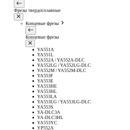
Фрезы твердосплавные
Концевые фрезы
Концевые фрезы
YA551A
YA551L
YA552A / YA552A-DLC
YA552LG / YA552LG-DLC
YA552M / YA552M-DLC
YA553F
YA553E
YA553HE
YA553HL
YA553LA
YA553LG / YA553LG-DLC
YA553S
YA-DLC3A
YA-DLC3HL
YA553YC
YP552A