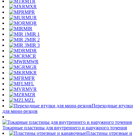
MTR
MXR
MPR
MUR
MQR
MIR
MIR 1
MIR 2
MIR 3
MDR
MCR
MWR
MGR
MKR
MFR
MFL
MVR
MZR
MZL
Переходные втулки
для мини-резцов
Токарные пластины для внутреннего и наружного точения
Пластины отрезные и