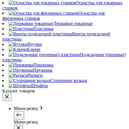
Оснастка для токарных
станков
Оснастка для
фрезерных станков
Державки токарные
Пластины
Винты подкладной
пластины
Втулки
Ключи
Подкладные (опорные)
пластины
Прижимы
Пружины
Рычаги
Стопорные кольца
Штифты
Каталог товаров
Мини-резец
Мини-резец