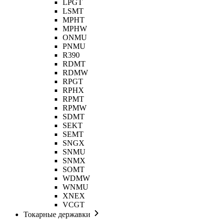
LPGT
LSMT
MPHT
MPHW
ONMU
PNMU
R390
RDMT
RDMW
RPGT
RPHX
RPMT
RPMW
SDMT
SEKT
SEMT
SNGX
SNMU
SNMX
SOMT
WDMW
WNMU
XNEX
VCGT
Токарные державки