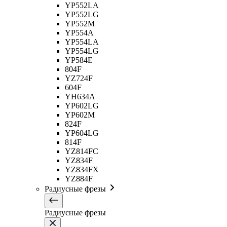
YP552LA
YP552LG
YP552M
YP554A
YP554LA
YP554LG
YP584E
804F
YZ724F
604F
YH634A
YP602LG
YP602M
824F
YP604LG
814F
YZ814FC
YZ834F
YZ834FX
YZ884F
Радиусные фрезы
Радиусные фрезы