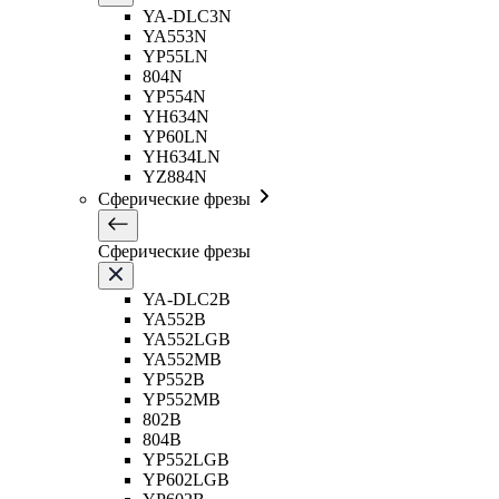
YA-DLC3N
YA553N
YP55LN
804N
YP554N
YH634N
YP60LN
YH634LN
YZ884N
Сферические фрезы
Сферические фрезы
YA-DLC2B
YA552B
YA552LGB
YA552MB
YP552B
YP552MB
802B
804B
YP552LGB
YP602LGB