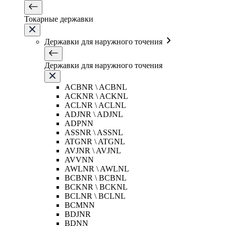
Токарные державки
Державки для наружного точения
Державки для наружного точения
ACBNR \ ACBNL
ACKNR \ ACKNL
ACLNR \ ACLNL
ADJNR \ ADJNL
ADPNN
ASSNR \ ASSNL
ATGNR \ ATGNL
AVJNR \ AVJNL
AVVNN
AWLNR \ AWLNL
BCBNR \ BCBNL
BCKNR \ BCKNL
BCLNR \ BCLNL
BCMNN
BDJNR
BDNN