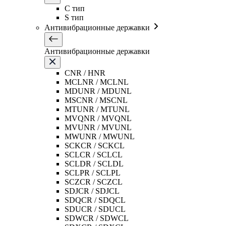
C тип
S тип
Антивибрационные державки
Антивибрационные державки
CNR / HNR
MCLNR / MCLNL
MDUNR / MDUNL
MSCNR / MSCNL
MTUNR / MTUNL
MVQNR / MVQNL
MVUNR / MVUNL
MWUNR / MWUNL
SCKCR / SCKCL
SCLCR / SCLCL
SCLDR / SCLDL
SCLPR / SCLPL
SCZCR / SCZCL
SDJCR / SDJCL
SDQCR / SDQCL
SDUCR / SDUCL
SDWCR / SDWCL