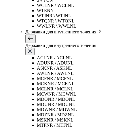
SVVCN
WCLNR \ WCLNL
WTENN
WTJNR \ WTJNL
WTQNR \ WTQNL
WWLNR \ WWLNL
Державки для внутреннего точения
Державки для внутреннего точения
ACLNR / ACLNL
ADUNR / ADUNL
ASKNR / ASKNL
AWLNR / AWLNL
MCFNR / MCFNL
MCKNR / MCKNL
MCLNR / MCLNL
MCWNR / MCWNL
MDQNR / MDQNL
MDUNR / MDUNL
MDWNR / MDWNL
MDZNR / MDZNL
MSKNR / MSKNL
MTFNR / MTFNL