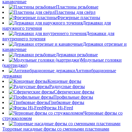
канавочные
Пластины резьбовые
Пластины для свёрл
Фрезерные пластины
Державки для
наружного точения
Державки для
внутреннего точения
Державки отрезные и
канавочные
Державки резьбовые
Модульные головки
(картриджи)
Антивибрационные
державки
Концевые фрезы
Радиусные фрезы
Сферические фрезы
Профильные фрезы
Грибковые фрезы
Фрезы Hi-Feed
Черновые фрезы со
стружколомом
Торцевые насадные фрезы со сменными пластинами