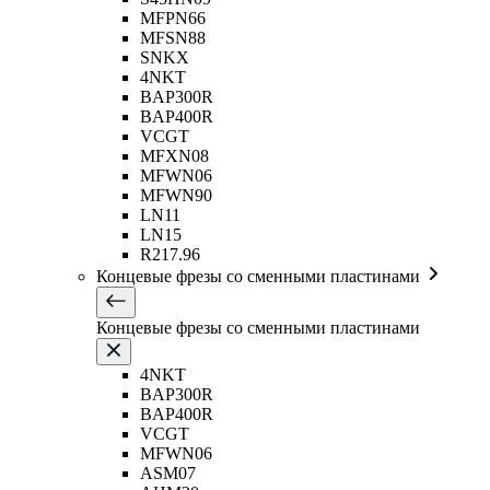
MFPN66
MFSN88
SNKX
4NKT
BAP300R
BAP400R
VCGT
MFXN08
MFWN06
MFWN90
LN11
LN15
R217.96
Концевые фрезы со сменными пластинами
Концевые фрезы со сменными пластинами
4NKT
BAP300R
BAP400R
VCGT
MFWN06
ASM07