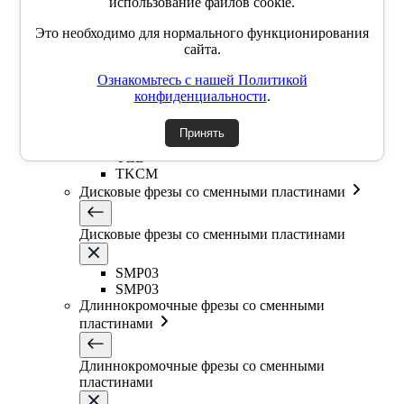
использование файлов cookie.
Т-образная фреза
Фасочные фрезы со сменными пластинами
Это необходимо для нормального функционирования
сайта.
Фасочные фрезы со сменными пластинами
Ознакомьтесь с нашей Политикой
конфиденциальности
.
SSK
SSP
Принять
SSY
YZD
TKCM
Дисковые фрезы со сменными пластинами
Дисковые фрезы со сменными пластинами
SMP03
SMP03
Длиннокромочные фрезы со сменными
пластинами
Длиннокромочные фрезы со сменными
пластинами