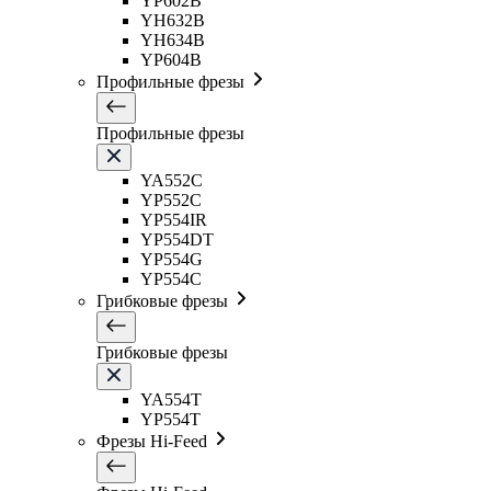
YP602B
YH632B
YH634B
YP604B
Профильные фрезы
Профильные фрезы
YA552C
YP552C
YP554IR
YP554DT
YP554G
YP554C
Грибковые фрезы
Грибковые фрезы
YA554T
YP554T
Фрезы Hi-Feed