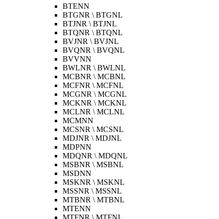
BTENN
BTGNR \ BTGNL
BTJNR \ BTJNL
BTQNR \ BTQNL
BVJNR \ BVJNL
BVQNR \ BVQNL
BVVNN
BWLNR \ BWLNL
MCBNR \ MCBNL
MCFNR \ MCFNL
MCGNR \ MCGNL
MCKNR \ MCKNL
MCLNR \ MCLNL
MCMNN
MCSNR \ MCSNL
MDJNR \ MDJNL
MDPNN
MDQNR \ MDQNL
MSBNR \ MSBNL
MSDNN
MSKNR \ MSKNL
MSSNR \ MSSNL
MTBNR \ MTBNL
MTENN
MTFNR \ MTFNL