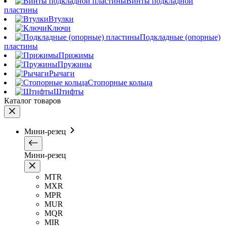
Винты подкладной
пластины
Втулки
Ключи
Подкладные (опорные)
пластины
Прижимы
Пружины
Рычаги
Стопорные кольца
Штифты
Каталог товаров
Мини-резец
Мини-резец
MTR
MXR
MPR
MUR
MQR
MIR