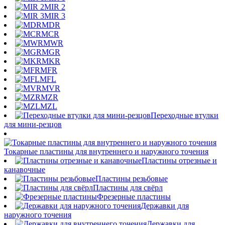
MIR 2
MIR 3
MDR
MCR
MWR
MGR
MKR
MFR
MFL
MVR
MZR
MZL
Переходные втулки
для мини-резцов
Токарные пластины для внутреннего и наружного точения
Пластины отрезные и
канавочные
Пластины резьбовые
Пластины для свёрл
Фрезерные пластины
Державки для
наружного точения
Державки для