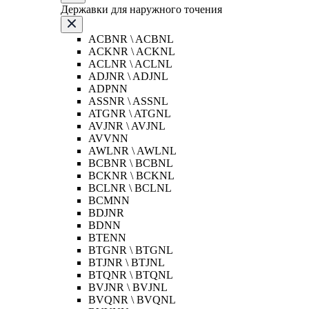
Державки для наружного точения
ACBNR \ ACBNL
ACKNR \ ACKNL
ACLNR \ ACLNL
ADJNR \ ADJNL
ADPNN
ASSNR \ ASSNL
ATGNR \ ATGNL
AVJNR \ AVJNL
AVVNN
AWLNR \ AWLNL
BCBNR \ BCBNL
BCKNR \ BCKNL
BCLNR \ BCLNL
BCMNN
BDJNR
BDNN
BTENN
BTGNR \ BTGNL
BTJNR \ BTJNL
BTQNR \ BTQNL
BVJNR \ BVJNL
BVQNR \ BVQNL