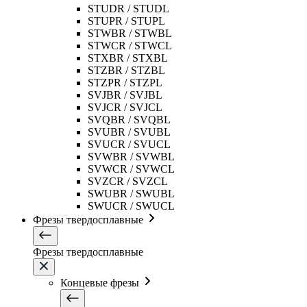
STUDR / STUDL
STUPR / STUPL
STWBR / STWBL
STWCR / STWCL
STXBR / STXBL
STZBR / STZBL
STZPR / STZPL
SVJBR / SVJBL
SVJCR / SVJCL
SVQBR / SVQBL
SVUBR / SVUBL
SVUCR / SVUCL
SVWBR / SVWBL
SVWCR / SVWCL
SVZCR / SVZCL
SWUBR / SWUBL
SWUCR / SWUCL
Фрезы твердосплавные
Фрезы твердосплавные
Концевые фрезы