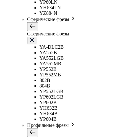
YP60LN
YH634LN
YZ884N
Сферические фрезы
Сферические фрезы
YA-DLC2B
YA552B
YA552LGB
YA552MB
YP552B
YP552MB
802B
804B
YP552LGB
YP602LGB
YP602B
YH632B
YH634B
YP604B
Профильные фрезы