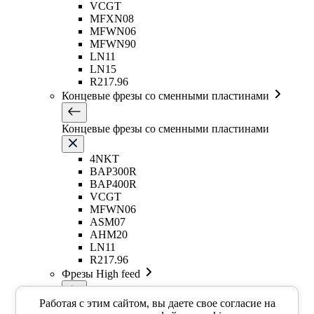
VCGT
MFXN08
MFWN06
MFWN90
LN11
LN15
R217.96
Концевые фрезы со сменными пластинами
Концевые фрезы со сменными пластинами
4NKT
BAP300R
BAP400R
VCGT
MFWN06
ASM07
AHM20
LN11
R217.96
Фрезы High feed
Работая с этим сайтом, вы даете свое согласие на
Фрезы High feed