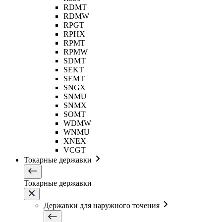
RDMT
RDMW
RPGT
RPHX
RPMT
RPMW
SDMT
SEKT
SEMT
SNGX
SNMU
SNMX
SOMT
WDMW
WNMU
XNEX
VCGT
Токарные державки
Токарные державки
Державки для наружного точения