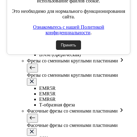
использование файлов cookie.
Торцевые насадные фрезы High feed
Это необходимо для нормального функционирования
Концевые фрезы High feed
сайта.
Сферические фрезы со сменными пластинами
Ознакомьтесь с нашей Политикой
конфиденциальности
.
Сферические фрезы со сменными пластинами
Принять
ABPF (сферическая)
BNM (сферическая)
Фрезы со сменными круглыми пластинами
Фрезы со сменными круглыми пластинами
EMR5R
EMR5R
EMR6R
Т-образная фреза
Фасочные фрезы со сменными пластинами
Фасочные фрезы со сменными пластинами