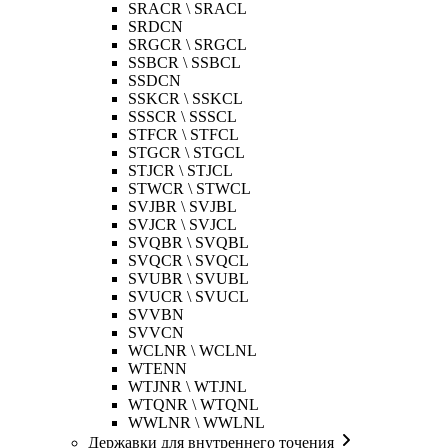
SRACR \ SRACL
SRDCN
SRGCR \ SRGCL
SSBCR \ SSBCL
SSDCN
SSKCR \ SSKCL
SSSCR \ SSSCL
STFCR \ STFCL
STGCR \ STGCL
STJCR \ STJCL
STWCR \ STWCL
SVJBR \ SVJBL
SVJCR \ SVJCL
SVQBR \ SVQBL
SVQCR \ SVQCL
SVUBR \ SVUBL
SVUCR \ SVUCL
SVVBN
SVVCN
WCLNR \ WCLNL
WTENN
WTJNR \ WTJNL
WTQNR \ WTQNL
WWLNR \ WWLNL
Державки для внутреннего точения