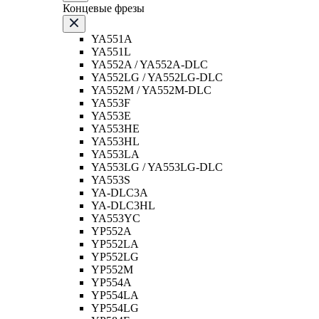
Концевые фрезы
YA551A
YA551L
YA552A / YA552A-DLC
YA552LG / YA552LG-DLC
YA552M / YA552M-DLC
YA553F
YA553E
YA553HE
YA553HL
YA553LA
YA553LG / YA553LG-DLC
YA553S
YA-DLC3A
YA-DLC3HL
YA553YC
YP552A
YP552LA
YP552LG
YP552M
YP554A
YP554LA
YP554LG