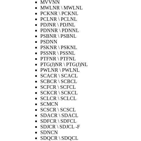
MVVNN
MWLNR \ MWLNL
PCKNR \ PCKNL
PCLNR \ PCLNL
PDJNR \ PDJNL
PDNNR \ PDNNL
PSBNR \ PSBNL
PSDNN
PSKNR \ PSKNL
PSSNR \ PSSNL
PTFNR \ PTFNL
PTG(J)NR \ PTG(J)NL
PWLNR \ PWLNL
SCACR \ SCACL
SCBCR \ SCBCL
SCFCR \ SCFCL
SCKCR \ SCKCL
SCLCR \ SCLCL
SCMCN
SCSCR \ SCSCL
SDACR \ SDACL
SDFCR \ SDFCL
SDJCR \ SDJCL -F
SDNCN
SDQCR \ SDQCL