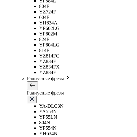
YP584E
804F
YZ724F
604F
YH634A
YP602LG
YP602M
824F
YP604LG
814F
YZ814FC
YZ834F
YZ834FX
YZ884F
Радиусные фрезы
Радиусные фрезы
YA-DLC3N
YA553N
YP55LN
804N
YP554N
YH634N