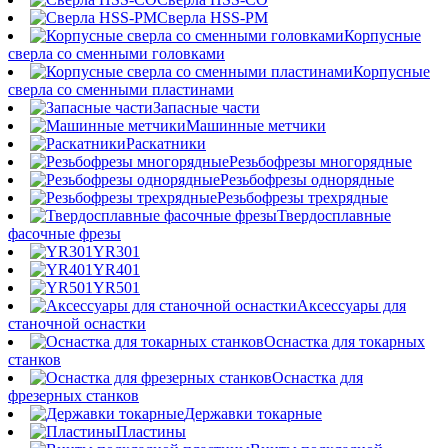
Сверла HSS-PM
Корпусные
сверла со сменными головками
Корпусные
сверла со сменными пластинами
Запасные части
Машинные метчики
Раскатники
Резьбофрезы многорядные
Резьбофрезы однорядные
Резьбофрезы трехрядные
Твердосплавные
фасочные фрезы
YR301
YR401
YR501
Аксессуары для
станочной оснастки
Оснастка для токарных
станков
Оснастка для
фрезерных станков
Державки токарные
Пластины