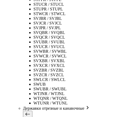
STUCR / STUCL
STUPR / STUPL
STWCR / STWCL
SVJBR / SVJBL
SVJCR / SVJCL
SVJPR / SVJPL
SVQBR / SVQBL
SVQCR / SVQCL
SVUBR / SVUBL
SVUCR / SVUCL
SVWBR / SVWBL
SVWCR / SVWCL
SVXBR / SVXBL
SVXCR / SVXCL
SVZBR / SVZBL
SVZCR / SVZCL
SWLCR / SWLCL
SWUB
SWUBR / SWUBL
WTJNR / WTJNL
WTQNR / WTQNL
WTUNR / WTUNL
Державки отрезные и канавочные