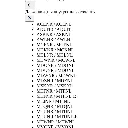
Державки для внутреннего точения
ACLNR / ACLNL
ADUNR / ADUNL
ASKNR / ASKNL
AWLNR / AWLNL
MCFNR / MCFNL
MCKNR / MCKNL
MCLNR / MCLNL
MCWNR / MCWNL
MDQNR / MDQNL
MDUNR / MDUNL
MDWNR / MDWNL
MDZNR / MDZNL
MSKNR / MSKNL
MTFNR / MTFNL
MTFNR / MTFNL-R
MTJNR / MTJNL
MTQNR / MTQNL
MTUNR / MTUNL
MTUNR / MTUNL-R
MTWNR / MTWNL
MVQNR / MVQNL