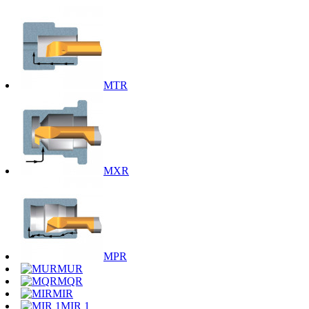
MTR
MXR
MPR
MUR
MQR
MIR
MIR 1