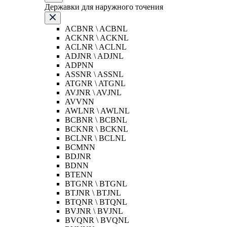
Державки для наружного точения
ACBNR \ ACBNL
ACKNR \ ACKNL
ACLNR \ ACLNL
ADJNR \ ADJNL
ADPNN
ASSNR \ ASSNL
ATGNR \ ATGNL
AVJNR \ AVJNL
AVVNN
AWLNR \ AWLNL
BCBNR \ BCBNL
BCKNR \ BCKNL
BCLNR \ BCLNL
BCMNN
BDJNR
BDNN
BTENN
BTGNR \ BTGNL
BTJNR \ BTJNL
BTQNR \ BTQNL
BVJNR \ BVJNL
BVQNR \ BVQNL