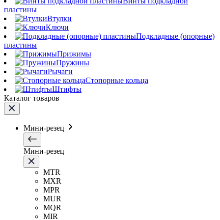
Винты подкладной
пластины
Втулки
Ключи
Подкладные (опорные)
пластины
Прижимы
Пружины
Рычаги
Стопорные кольца
Штифты
Каталог товаров
Мини-резец
Мини-резец
MTR
MXR
MPR
MUR
MQR
MIR