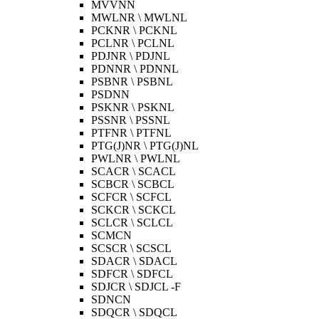
MVVNN
MWLNR \ MWLNL
PCKNR \ PCKNL
PCLNR \ PCLNL
PDJNR \ PDJNL
PDNNR \ PDNNL
PSBNR \ PSBNL
PSDNN
PSKNR \ PSKNL
PSSNR \ PSSNL
PTFNR \ PTFNL
PTG(J)NR \ PTG(J)NL
PWLNR \ PWLNL
SCACR \ SCACL
SCBCR \ SCBCL
SCFCR \ SCFCL
SCKCR \ SCKCL
SCLCR \ SCLCL
SCMCN
SCSCR \ SCSCL
SDACR \ SDACL
SDFCR \ SDFCL
SDJCR \ SDJCL -F
SDNCN
SDQCR \ SDQCL