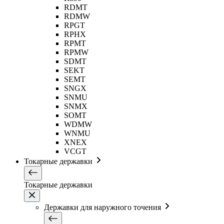
RDMT
RDMW
RPGT
RPHX
RPMT
RPMW
SDMT
SEKT
SEMT
SNGX
SNMU
SNMX
SOMT
WDMW
WNMU
XNEX
VCGT
Токарные державки
Токарные державки
Державки для наружного точения