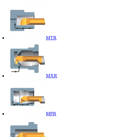
MTR
MXR
MPR