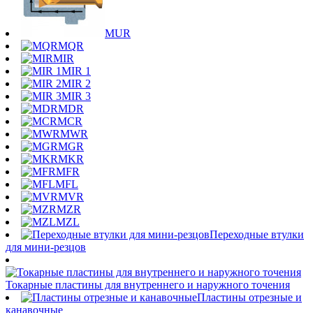
MUR
MQR
MIR
MIR 1
MIR 2
MIR 3
MDR
MCR
MWR
MGR
MKR
MFR
MFL
MVR
MZR
MZL
Переходные втулки
для мини-резцов
Токарные пластины для внутреннего и наружного точения
Пластины отрезные и
канавочные