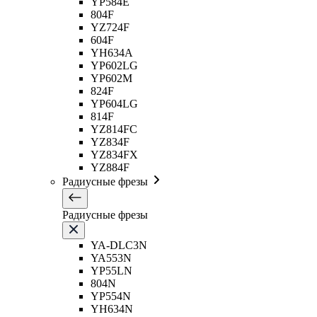
YP584E
804F
YZ724F
604F
YH634A
YP602LG
YP602M
824F
YP604LG
814F
YZ814FC
YZ834F
YZ834FX
YZ884F
Радиусные фрезы
Радиусные фрезы
YA-DLC3N
YA553N
YP55LN
804N
YP554N
YH634N