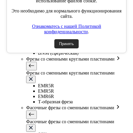
использование файлов cookie.
Торцевые насадные фрезы High feed
Это необходимо для нормального функционирования
Концевые фрезы High feed
сайта.
Сферические фрезы со сменными пластинами
Ознакомьтесь с нашей Политикой
конфиденциальности
.
Сферические фрезы со сменными пластинами
Принять
ABPF (сферическая)
BNM (сферическая)
Фрезы со сменными круглыми пластинами
Фрезы со сменными круглыми пластинами
EMR5R
EMR5R
EMR6R
Т-образная фреза
Фасочные фрезы со сменными пластинами
Фасочные фрезы со сменными пластинами