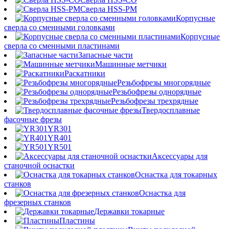
Сверла HSS-PM
Корпусные
сверла со сменными головками
Корпусные
сверла со сменными пластинами
Запасные части
Машинные метчики
Раскатники
Резьбофрезы многорядные
Резьбофрезы однорядные
Резьбофрезы трехрядные
Твердосплавные
фасочные фрезы
YR301
YR401
YR501
Аксессуары для
станочной оснастки
Оснастка для токарных
станков
Оснастка для
фрезерных станков
Державки токарные
Пластины