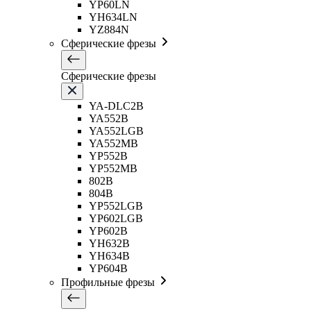
YP60LN
YH634LN
YZ884N
Сферические фрезы
Сферические фрезы
YA-DLC2B
YA552B
YA552LGB
YA552MB
YP552B
YP552MB
802B
804B
YP552LGB
YP602LGB
YP602B
YH632B
YH634B
YP604B
Профильные фрезы