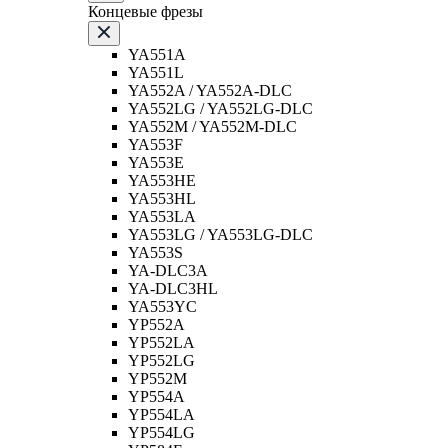
Концевые фрезы
YA551A
YA551L
YA552A / YA552A-DLC
YA552LG / YA552LG-DLC
YA552M / YA552M-DLC
YA553F
YA553E
YA553HE
YA553HL
YA553LA
YA553LG / YA553LG-DLC
YA553S
YA-DLC3A
YA-DLC3HL
YA553YC
YP552A
YP552LA
YP552LG
YP552M
YP554A
YP554LA
YP554LG