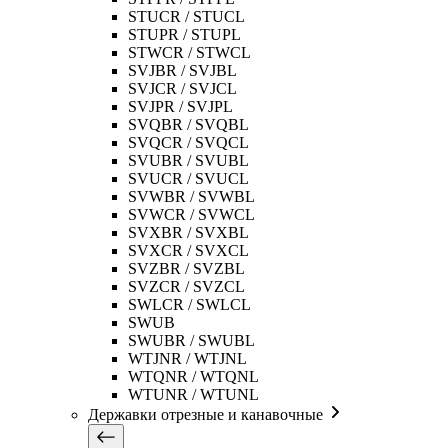
STUCR / STUCL
STUPR / STUPL
STWCR / STWCL
SVJBR / SVJBL
SVJCR / SVJCL
SVJPR / SVJPL
SVQBR / SVQBL
SVQCR / SVQCL
SVUBR / SVUBL
SVUCR / SVUCL
SVWBR / SVWBL
SVWCR / SVWCL
SVXBR / SVXBL
SVXCR / SVXCL
SVZBR / SVZBL
SVZCR / SVZCL
SWLCR / SWLCL
SWUB
SWUBR / SWUBL
WTJNR / WTJNL
WTQNR / WTQNL
WTUNR / WTUNL
Державки отрезные и канавочные