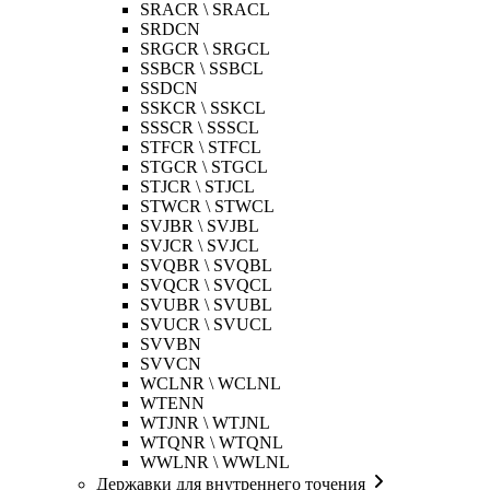
SRACR \ SRACL
SRDCN
SRGCR \ SRGCL
SSBCR \ SSBCL
SSDCN
SSKCR \ SSKCL
SSSCR \ SSSCL
STFCR \ STFCL
STGCR \ STGCL
STJCR \ STJCL
STWCR \ STWCL
SVJBR \ SVJBL
SVJCR \ SVJCL
SVQBR \ SVQBL
SVQCR \ SVQCL
SVUBR \ SVUBL
SVUCR \ SVUCL
SVVBN
SVVCN
WCLNR \ WCLNL
WTENN
WTJNR \ WTJNL
WTQNR \ WTQNL
WWLNR \ WWLNL
Державки для внутреннего точения