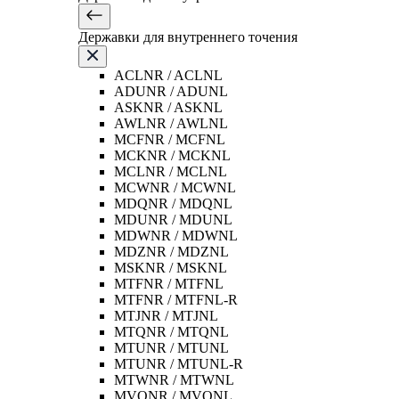
Державки для внутреннего точения
ACLNR / ACLNL
ADUNR / ADUNL
ASKNR / ASKNL
AWLNR / AWLNL
MCFNR / MCFNL
MCKNR / MCKNL
MCLNR / MCLNL
MCWNR / MCWNL
MDQNR / MDQNL
MDUNR / MDUNL
MDWNR / MDWNL
MDZNR / MDZNL
MSKNR / MSKNL
MTFNR / MTFNL
MTFNR / MTFNL-R
MTJNR / MTJNL
MTQNR / MTQNL
MTUNR / MTUNL
MTUNR / MTUNL-R
MTWNR / MTWNL
MVQNR / MVQNL