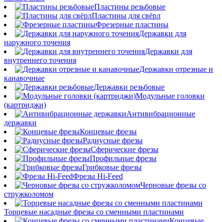
Пластины резьбовые
Пластины для свёрл
Фрезерные пластины
Державки для
наружного точения
Державки для
внутреннего точения
Державки отрезные и
канавочные
Державки резьбовые
Модульные головки
(картриджи)
Антивибрационные
державки
Концевые фрезы
Радиусные фрезы
Сферические фрезы
Профильные фрезы
Грибковые фрезы
Фрезы Hi-Feed
Черновые фрезы со
стружколомом
Торцевые насадные фрезы со сменными пластинами
Концевые