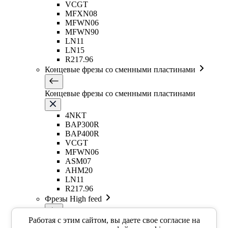
VCGT
MFXN08
MFWN06
MFWN90
LN11
LN15
R217.96
Концевые фрезы со сменными пластинами
Концевые фрезы со сменными пластинами
4NKT
BAP300R
BAP400R
VCGT
MFWN06
ASM07
AHM20
LN11
R217.96
Фрезы High feed
Работая с этим сайтом, вы даете свое согласие на
Фрезы High feed