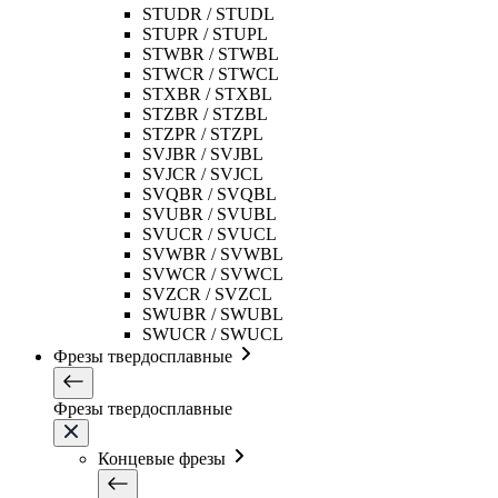
STUDR / STUDL
STUPR / STUPL
STWBR / STWBL
STWCR / STWCL
STXBR / STXBL
STZBR / STZBL
STZPR / STZPL
SVJBR / SVJBL
SVJCR / SVJCL
SVQBR / SVQBL
SVUBR / SVUBL
SVUCR / SVUCL
SVWBR / SVWBL
SVWCR / SVWCL
SVZCR / SVZCL
SWUBR / SWUBL
SWUCR / SWUCL
Фрезы твердосплавные
Фрезы твердосплавные
Концевые фрезы