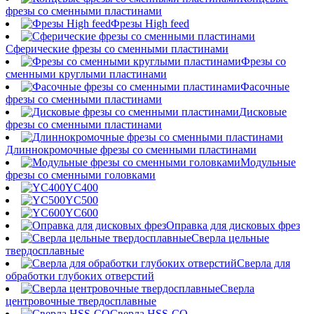
фрезы со сменными пластинами
Фрезы High feed
Сферические фрезы со сменными пластинами
Фрезы со
сменными круглыми пластинами
Фасочные
фрезы со сменными пластинами
Дисковые
фрезы со сменными пластинами
Длиннокромочные фрезы со сменными пластинами
Модульные
фрезы со сменными головками
YC400
YC500
YC600
Оправка для дисковых фрез
Сверла цельные
твердосплавные
Сверла для
обработки глубоких отверстий
Сверла
центровочные твердосплавные
Сверла HSS-CO