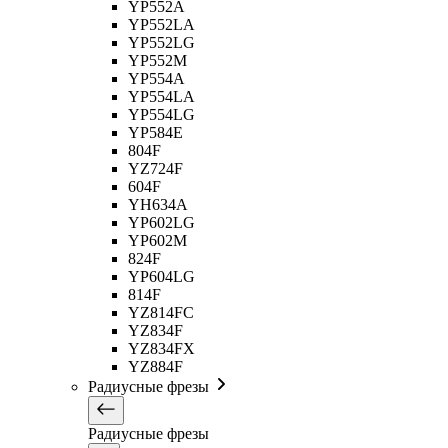
YP552A
YP552LA
YP552LG
YP552M
YP554A
YP554LA
YP554LG
YP584E
804F
YZ724F
604F
YH634A
YP602LG
YP602M
824F
YP604LG
814F
YZ814FC
YZ834F
YZ834FX
YZ884F
Радиусные фрезы
Радиусные фрезы