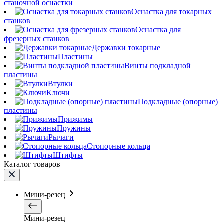
станочной оснастки
Оснастка для токарных
станков
Оснастка для
фрезерных станков
Державки токарные
Пластины
Винты подкладной
пластины
Втулки
Ключи
Подкладные (опорные)
пластины
Прижимы
Пружины
Рычаги
Стопорные кольца
Штифты
Каталог товаров
Мини-резец
Мини-резец