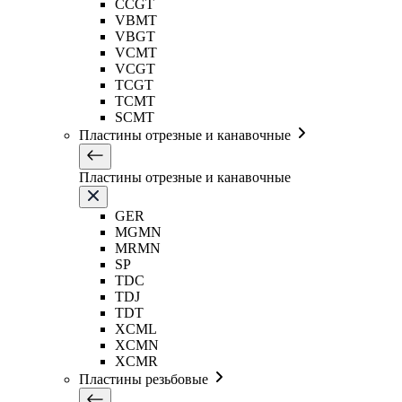
CCGT
VBMT
VBGT
VCMT
VCGT
TCGT
TCMT
SCMT
Пластины отрезные и канавочные
Пластины отрезные и канавочные
GER
MGMN
MRMN
SP
TDC
TDJ
TDT
XCML
XCMN
XCMR
Пластины резьбовые