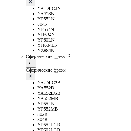
YA-DLC3N
YA553N
YP55LN
804N
YP554N
YH634N
YP60LN
YH634LN
YZ884N
Сферические фрезы
Сферические фрезы
YA-DLC2B
YA552B
YA552LGB
YA552MB
YP552B
YP552MB
802B
804B
YP552LGB
YP602LGB