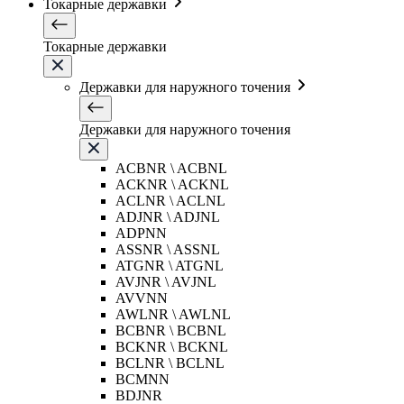
Токарные державки
Токарные державки
Державки для наружного точения
Державки для наружного точения
ACBNR \ ACBNL
ACKNR \ ACKNL
ACLNR \ ACLNL
ADJNR \ ADJNL
ADPNN
ASSNR \ ASSNL
ATGNR \ ATGNL
AVJNR \ AVJNL
AVVNN
AWLNR \ AWLNL
BCBNR \ BCBNL
BCKNR \ BCKNL
BCLNR \ BCLNL
BCMNN
BDJNR