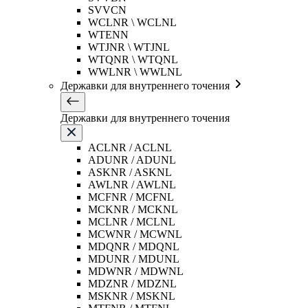
SVVCN
WCLNR \ WCLNL
WTENN
WTJNR \ WTJNL
WTQNR \ WTQNL
WWLNR \ WWLNL
Державки для внутреннего точения
Державки для внутреннего точения
ACLNR / ACLNL
ADUNR / ADUNL
ASKNR / ASKNL
AWLNR / AWLNL
MCFNR / MCFNL
MCKNR / MCKNL
MCLNR / MCLNL
MCWNR / MCWNL
MDQNR / MDQNL
MDUNR / MDUNL
MDWNR / MDWNL
MDZNR / MDZNL
MSKNR / MSKNL