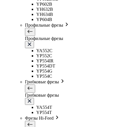
YP602B
YH632B
YH634B
YP604B
Профильные фрезы
Профильные фрезы
YA552C
YP552C
YP554IR
YP554DT
YP554G
YP554C
Грибковые фрезы
Грибковые фрезы
YA554T
YP554T
Фрезы Hi-Feed