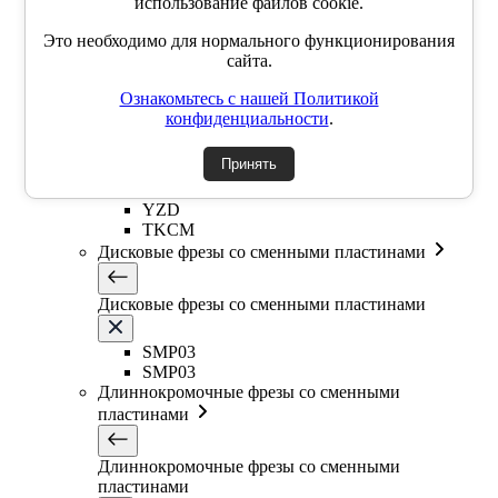
использование файлов cookie.
EMR6R
Т-образная фреза
Это необходимо для нормального функционирования
Фасочные фрезы со сменными пластинами
сайта.
Ознакомьтесь с нашей Политикой
Фасочные фрезы со сменными пластинами
конфиденциальности
.
SSK
Принять
SSP
SSY
YZD
TKCM
Дисковые фрезы со сменными пластинами
Дисковые фрезы со сменными пластинами
SMP03
SMP03
Длиннокромочные фрезы со сменными
пластинами
Длиннокромочные фрезы со сменными
пластинами