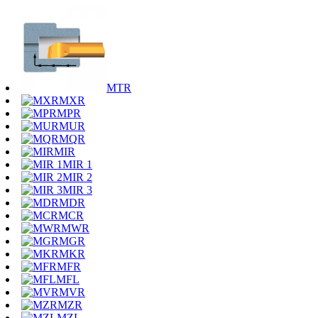
MTR
MXR
MPR
MUR
MQR
MIR
MIR 1
MIR 2
MIR 3
MDR
MCR
MWR
MGR
MKR
MFR
MFL
MVR
MZR
MZL