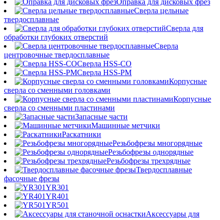
Оправка для дисковых фрез
Сверла цельные
твердосплавные
Сверла для
обработки глубоких отверстий
Сверла
центровочные твердосплавные
Сверла HSS-CO
Сверла HSS-PM
Корпусные
сверла со сменными головками
Корпусные
сверла со сменными пластинами
Запасные части
Машинные метчики
Раскатники
Резьбофрезы многорядные
Резьбофрезы однорядные
Резьбофрезы трехрядные
Твердосплавные
фасочные фрезы
YR301
YR401
YR501
Аксессуары для