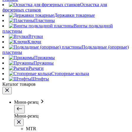
Оснастка для
фрезерных станков
Державки токарные
Пластины
Винты подкладной
пластины
Втулки
Ключи
Подкладные (опорные)
пластины
Прижимы
Пружины
Рычаги
Стопорные кольца
Штифты
Каталог товаров
Мини-резец
Мини-резец
MTR