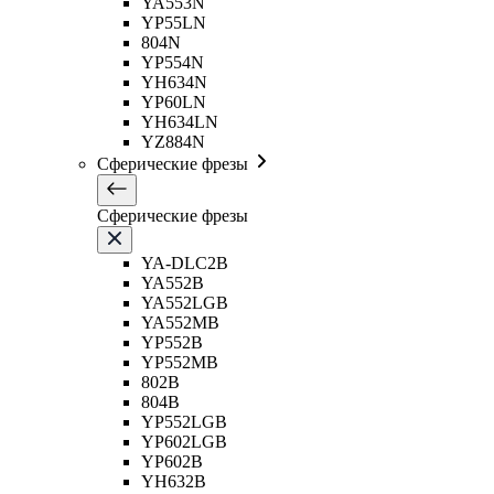
YA553N
YP55LN
804N
YP554N
YH634N
YP60LN
YH634LN
YZ884N
Сферические фрезы
Сферические фрезы
YA-DLC2B
YA552B
YA552LGB
YA552MB
YP552B
YP552MB
802B
804B
YP552LGB
YP602LGB
YP602B
YH632B