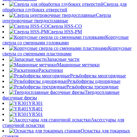
Сверла для
обработки глубоких отверстий
Сверла
центровочные твердосплавные
Сверла HSS-CO
Сверла HSS-PM
Корпусные
сверла со сменными головками
Корпусные
сверла со сменными пластинами
Запасные части
Машинные метчики
Раскатники
Резьбофрезы многорядные
Резьбофрезы однорядные
Резьбофрезы трехрядные
Твердосплавные
фасочные фрезы
YR301
YR401
YR501
Аксессуары для
станочной оснастки
Оснастка для токарных
станков