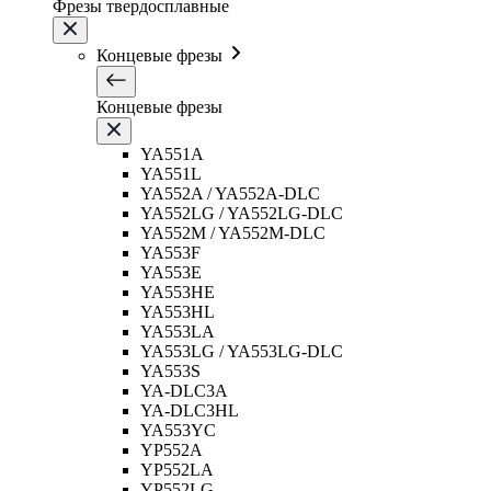
Фрезы твердосплавные
Концевые фрезы
Концевые фрезы
YA551A
YA551L
YA552A / YA552A-DLC
YA552LG / YA552LG-DLC
YA552M / YA552M-DLC
YA553F
YA553E
YA553HE
YA553HL
YA553LA
YA553LG / YA553LG-DLC
YA553S
YA-DLC3A
YA-DLC3HL
YA553YC
YP552A
YP552LA
YP552LG