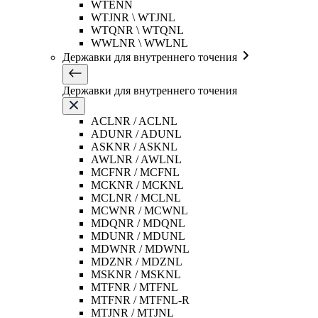
WTENN
WTJNR \ WTJNL
WTQNR \ WTQNL
WWLNR \ WWLNL
Державки для внутреннего точения
Державки для внутреннего точения
ACLNR / ACLNL
ADUNR / ADUNL
ASKNR / ASKNL
AWLNR / AWLNL
MCFNR / MCFNL
MCKNR / MCKNL
MCLNR / MCLNL
MCWNR / MCWNL
MDQNR / MDQNL
MDUNR / MDUNL
MDWNR / MDWNL
MDZNR / MDZNL
MSKNR / MSKNL
MTFNR / MTFNL
MTFNR / MTFNL-R
MTJNR / MTJNL