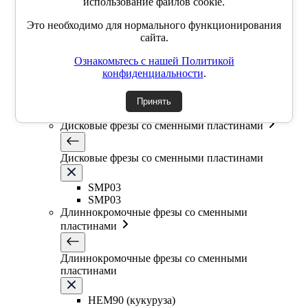
Фасочные фрезы со сменными пластинами
использование файлов cookie.
Это необходимо для нормального функционирования
Фасочные фрезы со сменными пластинами
сайта.
Ознакомьтесь с нашей Политикой
SSK
конфиденциальности
.
SSP
SSY
YZD
Принять
TKCM
Дисковые фрезы со сменными пластинами
Дисковые фрезы со сменными пластинами
SMP03
SMP03
Длиннокромочные фрезы со сменными
пластинами
Длиннокромочные фрезы со сменными
пластинами
HEM90 (кукуруза)