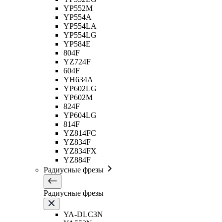
YP552M
YP554A
YP554LA
YP554LG
YP584E
804F
YZ724F
604F
YH634A
YP602LG
YP602M
824F
YP604LG
814F
YZ814FC
YZ834F
YZ834FX
YZ884F
Радиусные фрезы
Радиусные фрезы
YA-DLC3N