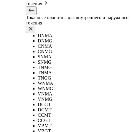
точения
Токарные пластины для внутреннего и наружного
точения
DNMA
DNMG
CNMA
CNMG
SNMA
SNMG
TNMG
TNMA
TNGG
WNMA
WNMG
VNMA
VNMG
DCGT
DCMT
CCMT
CCGT
VBMT
VBGT