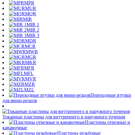
MPR
MUR
MQR
MIR
MIR 1
MIR 2
MIR 3
MDR
MCR
MWR
MGR
MKR
MFR
MFL
MVR
MZR
MZL
Переходные втулки
для мини-резцов
Токарные пластины для внутреннего и наружного точения
Пластины отрезные и
канавочные
Пластины резьбовые