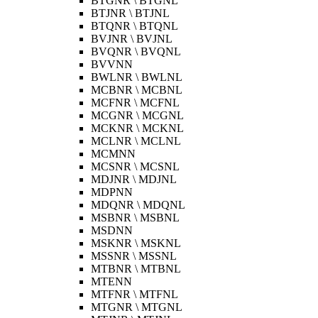
BTGNR \ BTGNL
BTJNR \ BTJNL
BTQNR \ BTQNL
BVJNR \ BVJNL
BVQNR \ BVQNL
BVVNN
BWLNR \ BWLNL
MCBNR \ MCBNL
MCFNR \ MCFNL
MCGNR \ MCGNL
MCKNR \ MCKNL
MCLNR \ MCLNL
MCMNN
MCSNR \ MCSNL
MDJNR \ MDJNL
MDPNN
MDQNR \ MDQNL
MSBNR \ MSBNL
MSDNN
MSKNR \ MSKNL
MSSNR \ MSSNL
MTBNR \ MTBNL
MTENN
MTFNR \ MTFNL
MTGNR \ MTGNL