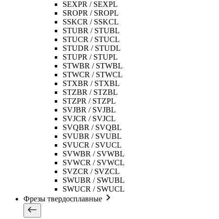
SEXPR / SEXPL
SROPR / SROPL
SSKCR / SSKCL
STUBR / STUBL
STUCR / STUCL
STUDR / STUDL
STUPR / STUPL
STWBR / STWBL
STWCR / STWCL
STXBR / STXBL
STZBR / STZBL
STZPR / STZPL
SVJBR / SVJBL
SVJCR / SVJCL
SVQBR / SVQBL
SVUBR / SVUBL
SVUCR / SVUCL
SVWBR / SVWBL
SVWCR / SVWCL
SVZCR / SVZCL
SWUBR / SWUBL
SWUCR / SWUCL
Фрезы твердосплавные