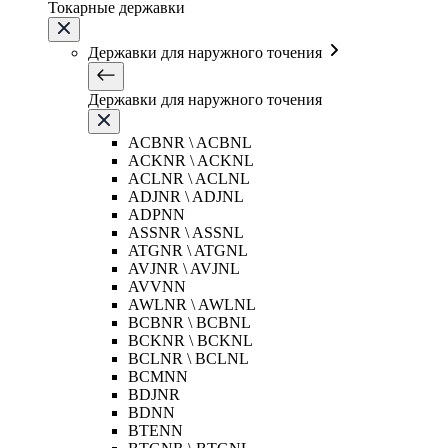
Токарные державки
Державки для наружного точения
Державки для наружного точения
ACBNR \ ACBNL
ACKNR \ ACKNL
ACLNR \ ACLNL
ADJNR \ ADJNL
ADPNN
ASSNR \ ASSNL
ATGNR \ ATGNL
AVJNR \ AVJNL
AVVNN
AWLNR \ AWLNL
BCBNR \ BCBNL
BCKNR \ BCKNL
BCLNR \ BCLNL
BCMNN
BDJNR
BDNN
BTENN