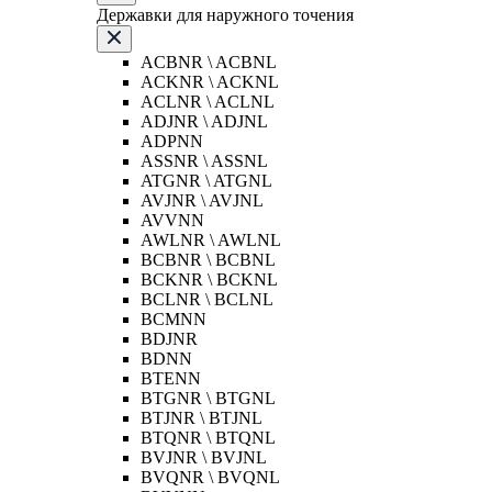
Державки для наружного точения
ACBNR \ ACBNL
ACKNR \ ACKNL
ACLNR \ ACLNL
ADJNR \ ADJNL
ADPNN
ASSNR \ ASSNL
ATGNR \ ATGNL
AVJNR \ AVJNL
AVVNN
AWLNR \ AWLNL
BCBNR \ BCBNL
BCKNR \ BCKNL
BCLNR \ BCLNL
BCMNN
BDJNR
BDNN
BTENN
BTGNR \ BTGNL
BTJNR \ BTJNL
BTQNR \ BTQNL
BVJNR \ BVJNL
BVQNR \ BVQNL