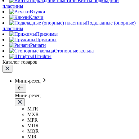
Винты подкладной
пластины
Втулки
Ключи
Подкладные (опорные)
пластины
Прижимы
Пружины
Рычаги
Стопорные кольца
Штифты
Каталог товаров
Мини-резец
Мини-резец
MTR
MXR
MPR
MUR
MQR
MIR