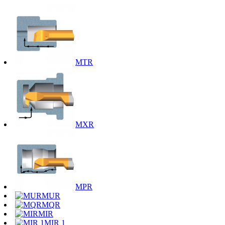
MTR
MXR
MPR
MUR
MQR
MIR
MIR 1