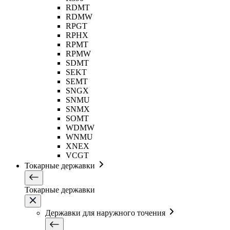
RDMT
RDMW
RPGT
RPHX
RPMT
RPMW
SDMT
SEKT
SEMT
SNGX
SNMU
SNMX
SOMT
WDMW
WNMU
XNEX
VCGT
Токарные державки
Токарные державки
Державки для наружного точения