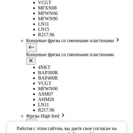
VCGT
MFXN08
MFWN06
MFWN90
LN11
LN15
R217.96
Концевые фрезы со сменными пластинами
Концевые фрезы со сменными пластинами
4NKT
BAP300R
BAP400R
VCGT
MFWN06
ASM07
AHM20
LN11
R217.96
Фрезы High feed
Работая с этим сайтом, вы даете свое согласие на
Фрезы High feed