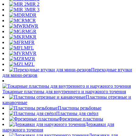
MIR 2
MIR 3
MDR
MCR
MWR
MGR
MKR
MFR
MFL
MVR
MZR
MZL
Переходные втулки
для мини-резцов
Токарные пластины для внутреннего и наружного точения
Пластины отрезные и
канавочные
Пластины резьбовые
Пластины для свёрл
Фрезерные пластины
Державки для
наружного точения
Державки для