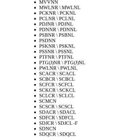
MVVNN
MWLNR \ MWLNL
PCKNR \ PCKNL
PCLNR \ PCLNL
PDJNR \ PDJNL
PDNNR \ PDNNL
PSBNR \ PSBNL
PSDNN
PSKNR \ PSKNL
PSSNR \ PSSNL
PTFNR \ PTFNL
PTG(J)NR \ PTG(J)NL
PWLNR \ PWLNL
SCACR \ SCACL
SCBCR \ SCBCL
SCFCR \ SCFCL
SCKCR \ SCKCL
SCLCR \ SCLCL
SCMCN
SCSCR \ SCSCL
SDACR \ SDACL
SDFCR \ SDFCL
SDJCR \ SDJCL -F
SDNCN
SDQCR \ SDQCL