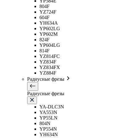
YP584E
804F
YZ724F
604F
YH634A
YP602LG
YP602M
824F
YP604LG
814F
YZ814FC
YZ834F
YZ834FX
YZ884F
Радиусные фрезы
Радиусные фрезы
YA-DLC3N
YA553N
YP55LN
804N
YP554N
YH634N