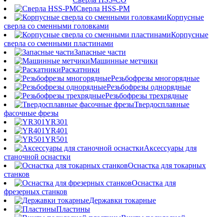
Сверла HSS-PM
Корпусные
сверла со сменными головками
Корпусные
сверла со сменными пластинами
Запасные части
Машинные метчики
Раскатники
Резьбофрезы многорядные
Резьбофрезы однорядные
Резьбофрезы трехрядные
Твердосплавные
фасочные фрезы
YR301
YR401
YR501
Аксессуары для
станочной оснастки
Оснастка для токарных
станков
Оснастка для
фрезерных станков
Державки токарные
Пластины