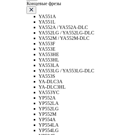
Концевые фрезы
YA551A
YA551L
YA552A / YA552A-DLC
YA552LG / YA552LG-DLC
YA552M / YA552M-DLC
YA553F
YA553E
YA553HE
YA553HL
YA553LA
YA553LG / YA553LG-DLC
YA553S
YA-DLC3A
YA-DLC3HL
YA553YC
YP552A
YP552LA
YP552LG
YP552M
YP554A
YP554LA
YP554LG