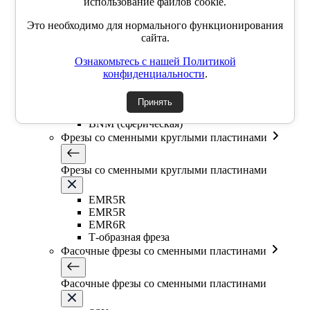
использование файлов cookie.
Торцевые насадные фрезы High feed
Это необходимо для нормального функционирования
Концевые фрезы High feed
сайта.
Сферические фрезы со сменными пластинами
Ознакомьтесь с нашей Политикой
конфиденциальности
.
Сферические фрезы со сменными пластинами
Принять
ABPF (сферическая)
BNM (сферическая)
Фрезы со сменными круглыми пластинами
Фрезы со сменными круглыми пластинами
EMR5R
EMR5R
EMR6R
Т-образная фреза
Фасочные фрезы со сменными пластинами
Фасочные фрезы со сменными пластинами