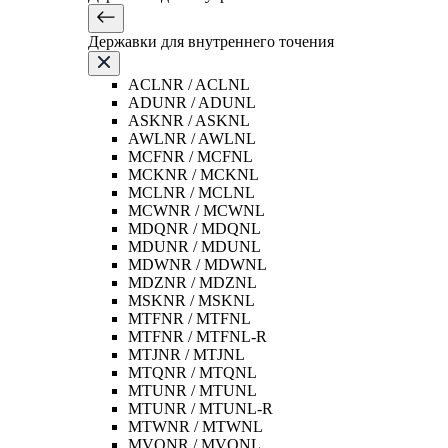
Державки для внутреннего точения
ACLNR / ACLNL
ADUNR / ADUNL
ASKNR / ASKNL
AWLNR / AWLNL
MCFNR / MCFNL
MCKNR / MCKNL
MCLNR / MCLNL
MCWNR / MCWNL
MDQNR / MDQNL
MDUNR / MDUNL
MDWNR / MDWNL
MDZNR / MDZNL
MSKNR / MSKNL
MTFNR / MTFNL
MTFNR / MTFNL-R
MTJNR / MTJNL
MTQNR / MTQNL
MTUNR / MTUNL
MTUNR / MTUNL-R
MTWNR / MTWNL
MVQNR / MVQNL