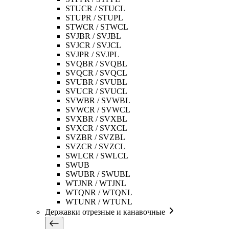
STUCR / STUCL
STUPR / STUPL
STWCR / STWCL
SVJBR / SVJBL
SVJCR / SVJCL
SVJPR / SVJPL
SVQBR / SVQBL
SVQCR / SVQCL
SVUBR / SVUBL
SVUCR / SVUCL
SVWBR / SVWBL
SVWCR / SVWCL
SVXBR / SVXBL
SVXCR / SVXCL
SVZBR / SVZBL
SVZCR / SVZCL
SWLCR / SWLCL
SWUB
SWUBR / SWUBL
WTJNR / WTJNL
WTQNR / WTQNL
WTUNR / WTUNL
Державки отрезные и канавочные