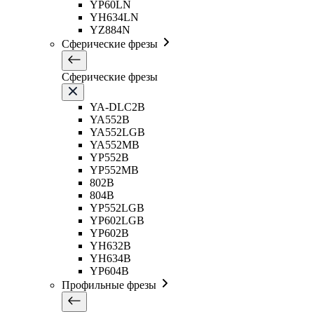
YP60LN
YH634LN
YZ884N
Сферические фрезы
Сферические фрезы
YA-DLC2B
YA552B
YA552LGB
YA552MB
YP552B
YP552MB
802B
804B
YP552LGB
YP602LGB
YP602B
YH632B
YH634B
YP604B
Профильные фрезы