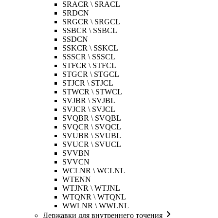
SRACR \ SRACL
SRDCN
SRGCR \ SRGCL
SSBCR \ SSBCL
SSDCN
SSKCR \ SSKCL
SSSCR \ SSSCL
STFCR \ STFCL
STGCR \ STGCL
STJCR \ STJCL
STWCR \ STWCL
SVJBR \ SVJBL
SVJCR \ SVJCL
SVQBR \ SVQBL
SVQCR \ SVQCL
SVUBR \ SVUBL
SVUCR \ SVUCL
SVVBN
SVVCN
WCLNR \ WCLNL
WTENN
WTJNR \ WTJNL
WTQNR \ WTQNL
WWLNR \ WWLNL
Державки для внутреннего точения