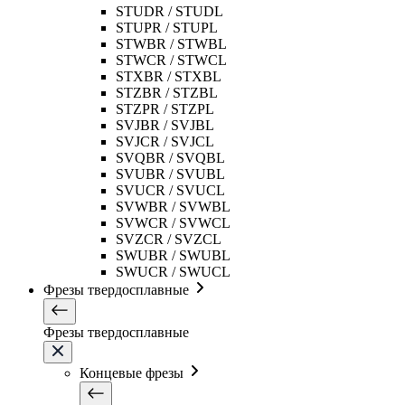
STUDR / STUDL
STUPR / STUPL
STWBR / STWBL
STWCR / STWCL
STXBR / STXBL
STZBR / STZBL
STZPR / STZPL
SVJBR / SVJBL
SVJCR / SVJCL
SVQBR / SVQBL
SVUBR / SVUBL
SVUCR / SVUCL
SVWBR / SVWBL
SVWCR / SVWCL
SVZCR / SVZCL
SWUBR / SWUBL
SWUCR / SWUCL
Фрезы твердосплавные
Фрезы твердосплавные
Концевые фрезы