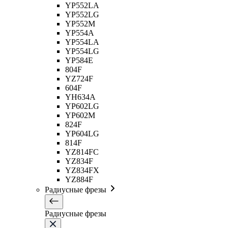
YP552LA
YP552LG
YP552M
YP554A
YP554LA
YP554LG
YP584E
804F
YZ724F
604F
YH634A
YP602LG
YP602M
824F
YP604LG
814F
YZ814FC
YZ834F
YZ834FX
YZ884F
Радиусные фрезы
Радиусные фрезы