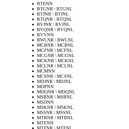
BTENN
BTGNR \ BTGNL
BTJNR \ BTJNL
BTQNR \ BTQNL
BVJNR \ BVJNL
BVQNR \ BVQNL
BVVNN
BWLNR \ BWLNL
MCBNR \ MCBNL
MCFNR \ MCFNL
MCGNR \ MCGNL
MCKNR \ MCKNL
MCLNR \ MCLNL
MCMNN
MCSNR \ MCSNL
MDJNR \ MDJNL
MDPNN
MDQNR \ MDQNL
MSBNR \ MSBNL
MSDNN
MSKNR \ MSKNL
MSSNR \ MSSNL
MTBNR \ MTBNL
MTENN
MTFNR \ MTFNL