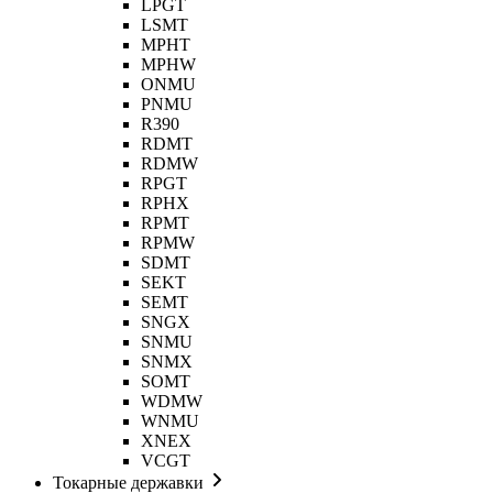
LPGT
LSMT
MPHT
MPHW
ONMU
PNMU
R390
RDMT
RDMW
RPGT
RPHX
RPMT
RPMW
SDMT
SEKT
SEMT
SNGX
SNMU
SNMX
SOMT
WDMW
WNMU
XNEX
VCGT
Токарные державки