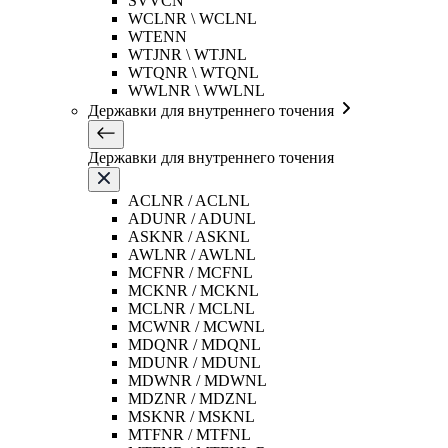
SVVCN
WCLNR \ WCLNL
WTENN
WTJNR \ WTJNL
WTQNR \ WTQNL
WWLNR \ WWLNL
Державки для внутреннего точения
Державки для внутреннего точения
ACLNR / ACLNL
ADUNR / ADUNL
ASKNR / ASKNL
AWLNR / AWLNL
MCFNR / MCFNL
MCKNR / MCKNL
MCLNR / MCLNL
MCWNR / MCWNL
MDQNR / MDQNL
MDUNR / MDUNL
MDWNR / MDWNL
MDZNR / MDZNL
MSKNR / MSKNL
MTFNR / MTFNL