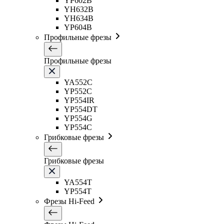
YP602B
YH632B
YH634B
YP604B
Профильные фрезы
Профильные фрезы
YA552C
YP552C
YP554IR
YP554DT
YP554G
YP554C
Грибковые фрезы
Грибковые фрезы
YA554T
YP554T
Фрезы Hi-Feed