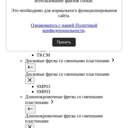
использование файлов cookie.
Т-образная фреза
Фасочные фрезы со сменными пластинами
Это необходимо для нормального функционирования
сайта.
Фасочные фрезы со сменными пластинами
Ознакомьтесь с нашей Политикой
конфиденциальности
.
SSK
SSP
Принять
SSY
YZD
TKCM
Дисковые фрезы со сменными пластинами
Дисковые фрезы со сменными пластинами
SMP03
SMP03
Длиннокромочные фрезы со сменными
пластинами
Длиннокромочные фрезы со сменными
пластинами