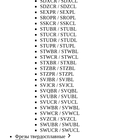
SDXCR / SDXCL
SDZCR / SDZCL
SEXPR / SEXPL
SROPR / SROPL
SSKCR / SSKCL
STUBR / STUBL
STUCR / STUCL
STUDR / STUDL
STUPR / STUPL
STWBR / STWBL
STWCR / STWCL
STXBR / STXBL
STZBR / STZBL
STZPR / STZPL
SVJBR / SVJBL
SVJCR / SVJCL
SVQBR / SVQBL
SVUBR / SVUBL
SVUCR / SVUCL
SVWBR / SVWBL
SVWCR / SVWCL
SVZCR / SVZCL
SWUBR / SWUBL
SWUCR / SWUCL
Фрезы твердосплавные