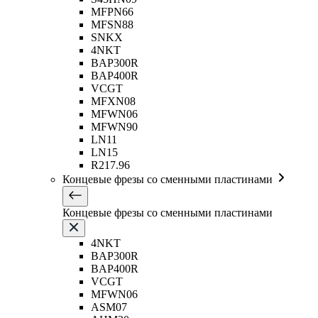
MFPN66
MFSN88
SNKX
4NKT
BAP300R
BAP400R
VCGT
MFXN08
MFWN06
MFWN90
LN11
LN15
R217.96
Концевые фрезы со сменными пластинами
Концевые фрезы со сменными пластинами
4NKT
BAP300R
BAP400R
VCGT
MFWN06
ASM07