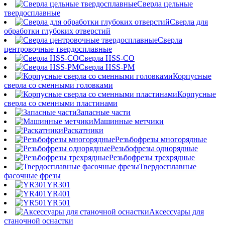
Сверла цельные
твердосплавные
Сверла для
обработки глубоких отверстий
Сверла
центровочные твердосплавные
Сверла HSS-CO
Сверла HSS-PM
Корпусные
сверла со сменными головками
Корпусные
сверла со сменными пластинами
Запасные части
Машинные метчики
Раскатники
Резьбофрезы многорядные
Резьбофрезы однорядные
Резьбофрезы трехрядные
Твердосплавные
фасочные фрезы
YR301
YR401
YR501
Аксессуары для
станочной оснастки