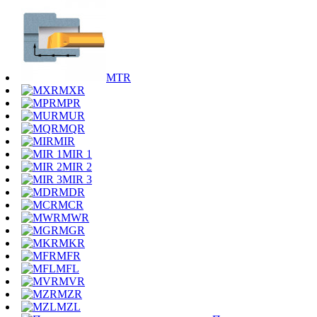
MTR
MXR
MPR
MUR
MQR
MIR
MIR 1
MIR 2
MIR 3
MDR
MCR
MWR
MGR
MKR
MFR
MFL
MVR
MZR
MZL