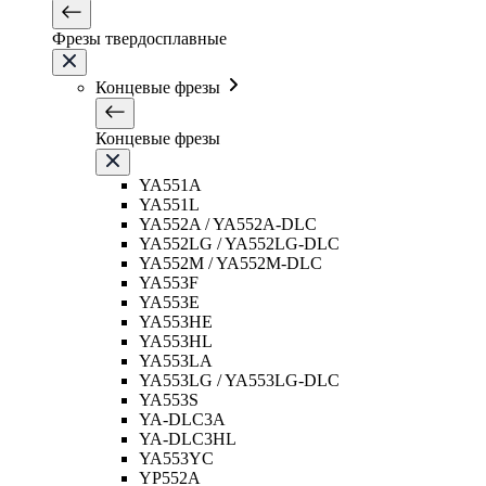
Фрезы твердосплавные
Концевые фрезы
Концевые фрезы
YA551A
YA551L
YA552A / YA552A-DLC
YA552LG / YA552LG-DLC
YA552M / YA552M-DLC
YA553F
YA553E
YA553HE
YA553HL
YA553LA
YA553LG / YA553LG-DLC
YA553S
YA-DLC3A
YA-DLC3HL
YA553YC
YP552A