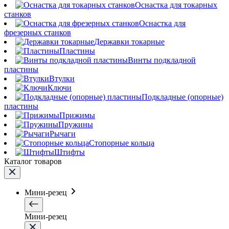
Оснастка для токарных
станков
Оснастка для
фрезерных станков
Державки токарные
Пластины
Винты подкладной
пластины
Втулки
Ключи
Подкладные (опорные)
пластины
Прижимы
Пружины
Рычаги
Стопорные кольца
Штифты
Каталог товаров
Мини-резец
Мини-резец