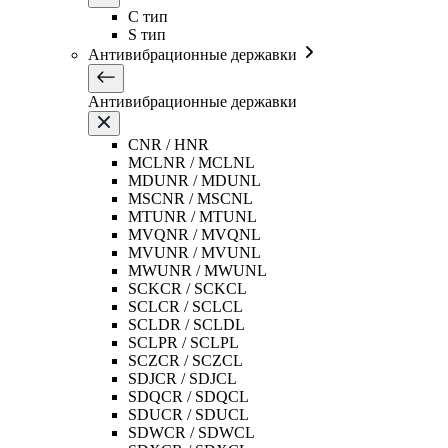
C тип
S тип
Антивибрационные державки
Антивибрационные державки
CNR / HNR
MCLNR / MCLNL
MDUNR / MDUNL
MSCNR / MSCNL
MTUNR / MTUNL
MVQNR / MVQNL
MVUNR / MVUNL
MWUNR / MWUNL
SCKCR / SCKCL
SCLCR / SCLCL
SCLDR / SCLDL
SCLPR / SCLPL
SCZCR / SCZCL
SDJCR / SDJCL
SDQCR / SDQCL
SDUCR / SDUCL
SDWCR / SDWCL