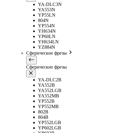
YA-DLC3N
YA553N
YP55LN
804N
YP554N
YH634N
YP60LN
YH634LN
YZ884N
Сферические фрезы
Сферические фрезы
YA-DLC2B
YA552B
YA552LGB
YA552MB
YP552B
YP552MB
802B
804B
YP552LGB
YP602LGB