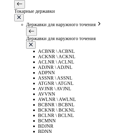
Токарные державки
Державки для наружного точения
Державки для наружного точения
ACBNR \ ACBNL
ACKNR \ ACKNL
ACLNR \ ACLNL
ADJNR \ ADJNL
ADPNN
ASSNR \ ASSNL
ATGNR \ ATGNL
AVJNR \ AVJNL
AVVNN
AWLNR \ AWLNL
BCBNR \ BCBNL
BCKNR \ BCKNL
BCLNR \ BCLNL
BCMNN
BDJNR
BDNN