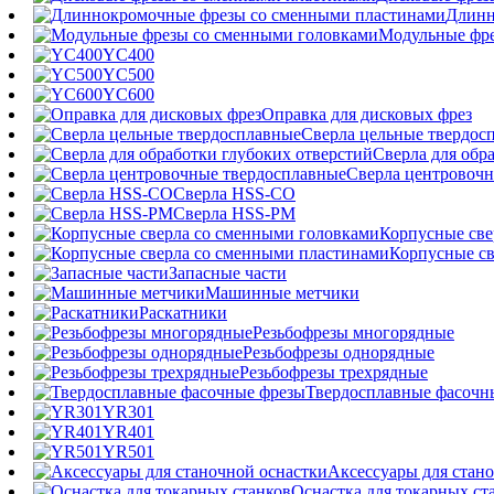
Длинн
Модульные фре
YC400
YC500
YC600
Оправка для дисковых фрез
Сверла цельные твердос
Сверла для обр
Сверла центровочн
Сверла HSS-CO
Сверла HSS-PM
Корпусные све
Корпусные св
Запасные части
Машинные метчики
Раскатники
Резьбофрезы многорядные
Резьбофрезы однорядные
Резьбофрезы трехрядные
Твердосплавные фасочн
YR301
YR401
YR501
Аксессуары для стан
Оснастка для токарных ст