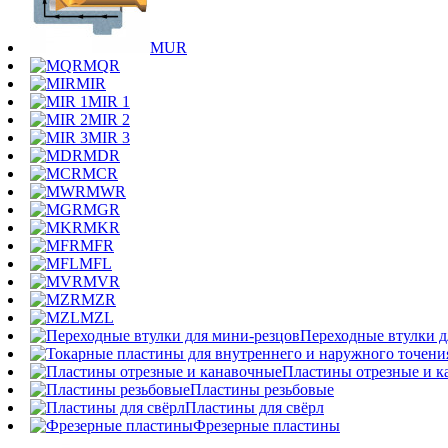
MUR
MQR
MIR
MIR 1
MIR 2
MIR 3
MDR
MCR
MWR
MGR
MKR
MFR
MFL
MVR
MZR
MZL
Переходные втулки д
Пластины отрезные и к
Пластины резьбовые
Пластины для свёрл
Фрезерные пластины