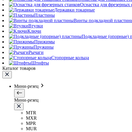
Оснастка для фрезерных 
Державки токарные
Пластины
Винты подкладной пластин
Втулки
Ключи
Подкладные (опорные) 
Прижимы
Пружины
Рычаги
Стопорные кольца
Штифты
Каталог товаров
Мини-резец
Мини-резец
MTR
MXR
MPR
MUR