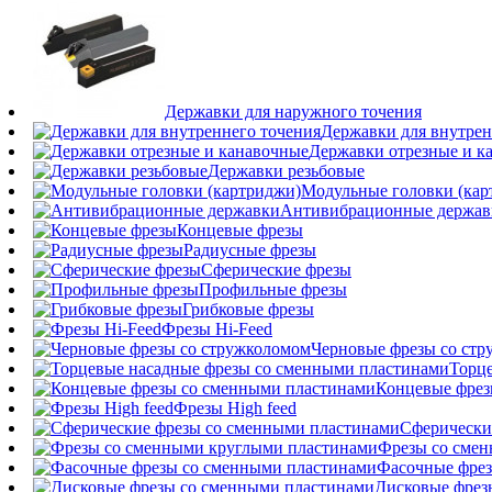
Державки для наружного точения
Державки для внутрен
Державки отрезные и к
Державки резьбовые
Модульные головки (кар
Антивибрационные держав
Концевые фрезы
Радиусные фрезы
Сферические фрезы
Профильные фрезы
Грибковые фрезы
Фрезы Hi-Feed
Черновые фрезы со ст
Торц
Концевые фрез
Фрезы High feed
Сферически
Фрезы со сме
Фасочные фрез
Дисковые фрез