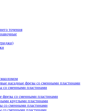
него точения
анавочные
триджи)
ки
ружколомом
евые насадные фрезы со сменными пластинами
ы со сменными пластинами
е фрезы со сменными пластинами
нными круглыми пластинами
ы со сменными пластинами
ы со сменными пластинами