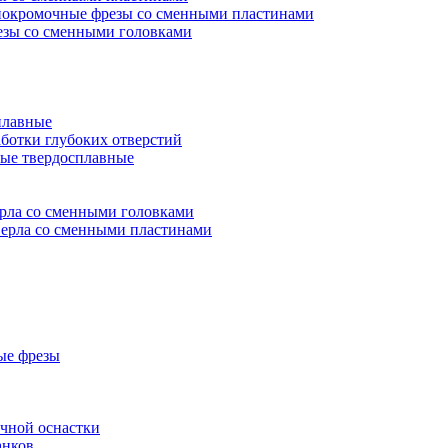
окромочные фрезы со сменными пластинами
зы со сменными головками
плавные
аботки глубоких отверстий
ые твердосплавные
рла со сменными головками
ерла со сменными пластинами
ые фрезы
очной оснастки
анков