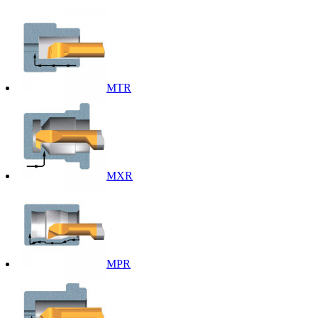
MTR
MXR
MPR