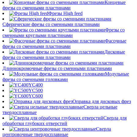
Концевые
фрезы со сменными пластинами
Фрезы High feed
Сферические фрезы со сменными пластинами
Фрезы со
сменными круглыми пластинами
Фасочные
фрезы со сменными пластинами
Дисковые
фрезы со сменными пластинами
Длиннокромочные фрезы со сменными пластинами
Модульные
фрезы со сменными головками
YC400
YC500
YC600
Оправка для дисковых фрез
Сверла цельные
твердосплавные
Сверла для
обработки глубоких отверстий
Сверла
центровочные твердосплавные