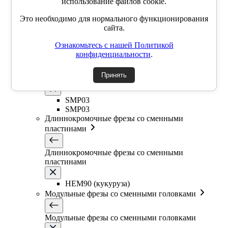
использование файлов cookie.
SSK
SSP
Это необходимо для нормального функционирования
SSY
сайта.
YZD
TKCM
Ознакомьтесь с нашей Политикой
Дисковые фрезы со сменными пластинами
конфиденциальности
.
Принять
Дисковые фрезы со сменными пластинами
SMP03
SMP03
Длиннокромочные фрезы со сменными
пластинами
Длиннокромочные фрезы со сменными
пластинами
HEM90 (кукуруза)
Модульные фрезы со сменными головками
Модульные фрезы со сменными головками