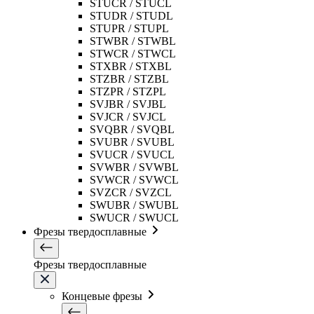
STUCR / STUCL
STUDR / STUDL
STUPR / STUPL
STWBR / STWBL
STWCR / STWCL
STXBR / STXBL
STZBR / STZBL
STZPR / STZPL
SVJBR / SVJBL
SVJCR / SVJCL
SVQBR / SVQBL
SVUBR / SVUBL
SVUCR / SVUCL
SVWBR / SVWBL
SVWCR / SVWCL
SVZCR / SVZCL
SWUBR / SWUBL
SWUCR / SWUCL
Фрезы твердосплавные
Фрезы твердосплавные
Концевые фрезы