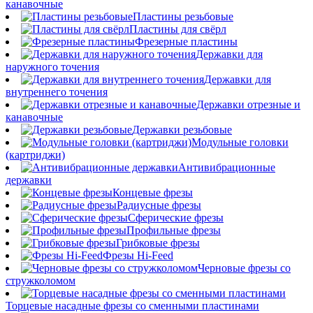
канавочные
Пластины резьбовые
Пластины для свёрл
Фрезерные пластины
Державки для
наружного точения
Державки для
внутреннего точения
Державки отрезные и
канавочные
Державки резьбовые
Модульные головки
(картриджи)
Антивибрационные
державки
Концевые фрезы
Радиусные фрезы
Сферические фрезы
Профильные фрезы
Грибковые фрезы
Фрезы Hi-Feed
Черновые фрезы со
стружколомом
Торцевые насадные фрезы со сменными пластинами