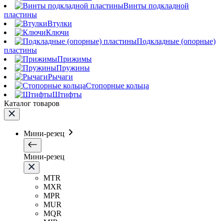
Винты подкладной
пластины
Втулки
Ключи
Подкладные (опорные)
пластины
Прижимы
Пружины
Рычаги
Стопорные кольца
Штифты
Каталог товаров
Мини-резец
Мини-резец
MTR
MXR
MPR
MUR
MQR