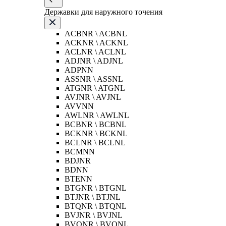
Державки для наружного точения
ACBNR \ ACBNL
ACKNR \ ACKNL
ACLNR \ ACLNL
ADJNR \ ADJNL
ADPNN
ASSNR \ ASSNL
ATGNR \ ATGNL
AVJNR \ AVJNL
AVVNN
AWLNR \ AWLNL
BCBNR \ BCBNL
BCKNR \ BCKNL
BCLNR \ BCLNL
BCMNN
BDJNR
BDNN
BTENN
BTGNR \ BTGNL
BTJNR \ BTJNL
BTQNR \ BTQNL
BVJNR \ BVJNL
BVQNR \ BVQNL