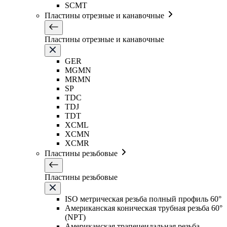
SCMT
Пластины отрезные и канавочные
Пластины отрезные и канавочные
GER
MGMN
MRMN
SP
TDC
TDJ
TDT
XCML
XCMN
XCMR
Пластины резьбовые
Пластины резьбовые
ISO метрическая резьба полный профиль 60°
Американская коническая трубная резьба 60°
(NPT)
Американская трапецеидальная резьба