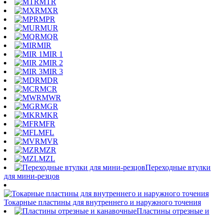
MTR
MXR
MPR
MUR
MQR
MIR
MIR 1
MIR 2
MIR 3
MDR
MCR
MWR
MGR
MKR
MFR
MFL
MVR
MZR
MZL
Переходные втулки
для мини-резцов
Токарные пластины для внутреннего и наружного точения
Пластины отрезные и