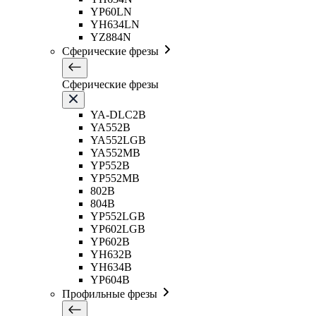
YP60LN
YH634LN
YZ884N
Сферические фрезы
Сферические фрезы
YA-DLC2B
YA552B
YA552LGB
YA552MB
YP552B
YP552MB
802B
804B
YP552LGB
YP602LGB
YP602B
YH632B
YH634B
YP604B
Профильные фрезы