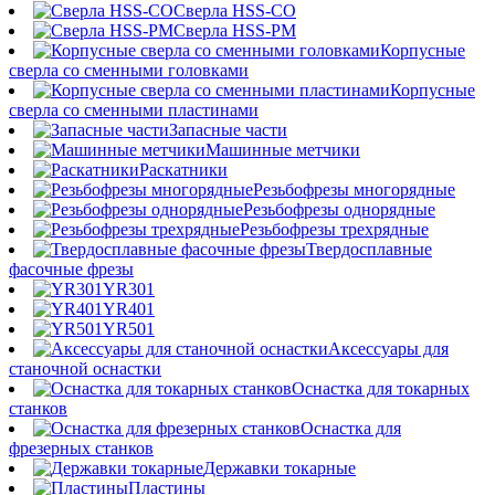
Сверла HSS-CO
Сверла HSS-PM
Корпусные
сверла со сменными головками
Корпусные
сверла со сменными пластинами
Запасные части
Машинные метчики
Раскатники
Резьбофрезы многорядные
Резьбофрезы однорядные
Резьбофрезы трехрядные
Твердосплавные
фасочные фрезы
YR301
YR401
YR501
Аксессуары для
станочной оснастки
Оснастка для токарных
станков
Оснастка для
фрезерных станков
Державки токарные
Пластины