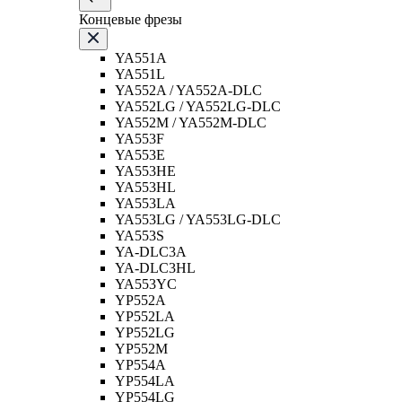
Концевые фрезы
YA551A
YA551L
YA552A / YA552A-DLC
YA552LG / YA552LG-DLC
YA552M / YA552M-DLC
YA553F
YA553E
YA553HE
YA553HL
YA553LA
YA553LG / YA553LG-DLC
YA553S
YA-DLC3A
YA-DLC3HL
YA553YC
YP552A
YP552LA
YP552LG
YP552M
YP554A
YP554LA
YP554LG