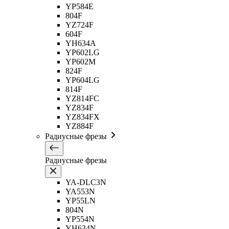
YP584E
804F
YZ724F
604F
YH634A
YP602LG
YP602M
824F
YP604LG
814F
YZ814FC
YZ834F
YZ834FX
YZ884F
Радиусные фрезы
Радиусные фрезы
YA-DLC3N
YA553N
YP55LN
804N
YP554N
YH634N