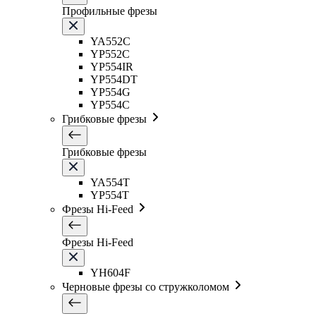
Профильные фрезы
YA552C
YP552C
YP554IR
YP554DT
YP554G
YP554C
Грибковые фрезы
Грибковые фрезы
YA554T
YP554T
Фрезы Hi-Feed
Фрезы Hi-Feed
YH604F
Черновые фрезы со стружколомом