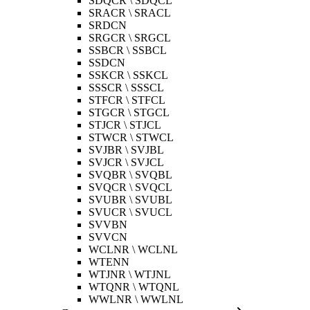
SDQCR \ SDQCL
SRACR \ SRACL
SRDCN
SRGCR \ SRGCL
SSBCR \ SSBCL
SSDCN
SSKCR \ SSKCL
SSSCR \ SSSCL
STFCR \ STFCL
STGCR \ STGCL
STJCR \ STJCL
STWCR \ STWCL
SVJBR \ SVJBL
SVJCR \ SVJCL
SVQBR \ SVQBL
SVQCR \ SVQCL
SVUBR \ SVUBL
SVUCR \ SVUCL
SVVBN
SVVCN
WCLNR \ WCLNL
WTENN
WTJNR \ WTJNL
WTQNR \ WTQNL
WWLNR \ WWLNL