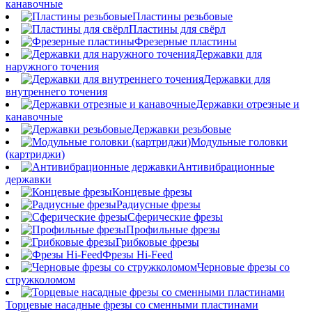
канавочные
Пластины резьбовые
Пластины для свёрл
Фрезерные пластины
Державки для
наружного точения
Державки для
внутреннего точения
Державки отрезные и
канавочные
Державки резьбовые
Модульные головки
(картриджи)
Антивибрационные
державки
Концевые фрезы
Радиусные фрезы
Сферические фрезы
Профильные фрезы
Грибковые фрезы
Фрезы Hi-Feed
Черновые фрезы со
стружколомом
Торцевые насадные фрезы со сменными пластинами