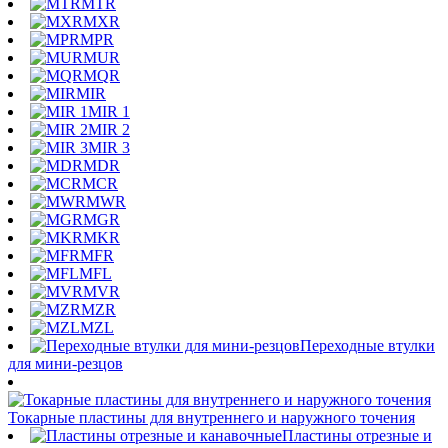
MTR
MXR
MPR
MUR
MQR
MIR
MIR 1
MIR 2
MIR 3
MDR
MCR
MWR
MGR
MKR
MFR
MFL
MVR
MZR
MZL
Переходные втулки
для мини-резцов
Токарные пластины для внутреннего и наружного точения
Пластины отрезные и