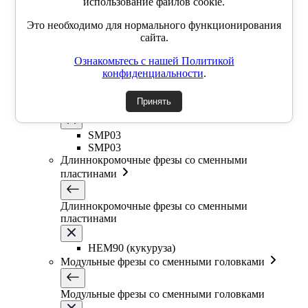
использование файлов cookie.
SSK
SSP
Это необходимо для нормального функционирования
SSY
сайта.
YZD
TKCM
Ознакомьтесь с нашей Политикой
Дисковые фрезы со сменными пластинами
конфиденциальности
.
Принять
Дисковые фрезы со сменными пластинами
SMP03
SMP03
Длиннокромочные фрезы со сменными
пластинами
Длиннокромочные фрезы со сменными
пластинами
HEM90 (кукуруза)
Модульные фрезы со сменными головками
Модульные фрезы со сменными головками