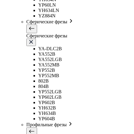
YP60LN
YH634LN
YZ884N
Сферические фрезы
Сферические фрезы
YA-DLC2B
YA552B
YA552LGB
YA552MB
YP552B
YP552MB
802B
804B
YP552LGB
YP602LGB
YP602B
YH632B
YH634B
YP604B
Профильные фрезы