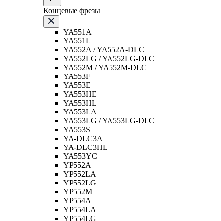
Концевые фрезы
YA551A
YA551L
YA552A / YA552A-DLC
YA552LG / YA552LG-DLC
YA552M / YA552M-DLC
YA553F
YA553E
YA553HE
YA553HL
YA553LA
YA553LG / YA553LG-DLC
YA553S
YA-DLC3A
YA-DLC3HL
YA553YC
YP552A
YP552LA
YP552LG
YP552M
YP554A
YP554LA
YP554LG