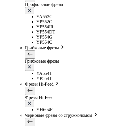
Профильные фрезы
YA552C
YP552C
YP554IR
YP554DT
YP554G
YP554C
Грибковые фрезы
Грибковые фрезы
YA554T
YP554T
Фрезы Hi-Feed
Фрезы Hi-Feed
YH604F
Черновые фрезы со стружколомом