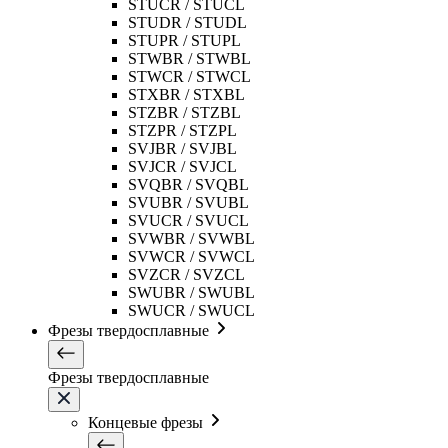
STUCR / STUCL
STUDR / STUDL
STUPR / STUPL
STWBR / STWBL
STWCR / STWCL
STXBR / STXBL
STZBR / STZBL
STZPR / STZPL
SVJBR / SVJBL
SVJCR / SVJCL
SVQBR / SVQBL
SVUBR / SVUBL
SVUCR / SVUCL
SVWBR / SVWBL
SVWCR / SVWCL
SVZCR / SVZCL
SWUBR / SWUBL
SWUCR / SWUCL
Фрезы твердосплавные
Фрезы твердосплавные
Концевые фрезы