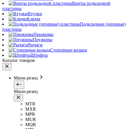
Винты подкладной
пластины
Втулки
Ключи
Подкладные (опорные)
пластины
Прижимы
Пружины
Рычаги
Стопорные кольца
Штифты
Каталог товаров
Мини-резец
Мини-резец
MTR
MXR
MPR
MUR
MQR