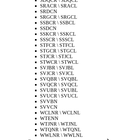
SDQCR \ SDQCL
SRACR \ SRACL
SRDCN
SRGCR \ SRGCL
SSBCR \ SSBCL
SSDCN
SSKCR \ SSKCL
SSSCR \ SSSCL
STFCR \ STFCL
STGCR \ STGCL
STJCR \ STJCL
STWCR \ STWCL
SVJBR \ SVJBL
SVJCR \ SVJCL
SVQBR \ SVQBL
SVQCR \ SVQCL
SVUBR \ SVUBL
SVUCR \ SVUCL
SVVBN
SVVCN
WCLNR \ WCLNL
WTENN
WTJNR \ WTJNL
WTQNR \ WTQNL
WWLNR \ WWLNL