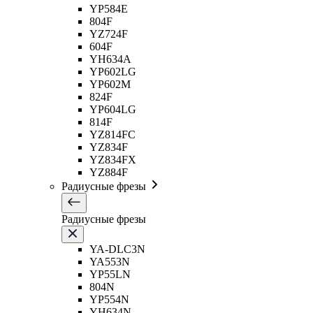
YP584E
804F
YZ724F
604F
YH634A
YP602LG
YP602M
824F
YP604LG
814F
YZ814FC
YZ834F
YZ834FX
YZ884F
Радиусные фрезы
Радиусные фрезы
YA-DLC3N
YA553N
YP55LN
804N
YP554N
YH634N