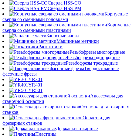
Сверла HSS-CO
Сверла HSS-PM
Корпусные
сверла со сменными головками
Корпусные
сверла со сменными пластинами
Запасные части
Машинные метчики
Раскатники
Резьбофрезы многорядные
Резьбофрезы однорядные
Резьбофрезы трехрядные
Твердосплавные
фасочные фрезы
YR301
YR401
YR501
Аксессуары для
станочной оснастки
Оснастка для токарных
станков
Оснастка для
фрезерных станков
Державки токарные
Пластины