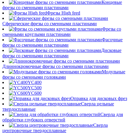
Концевые
фрезы со сменными пластинами
Фрезы High feed
Сферические фрезы со сменными пластинами
Фрезы со
сменными круглыми пластинами
Фасочные
фрезы со сменными пластинами
Дисковые
фрезы со сменными пластинами
Длиннокромочные фрезы со сменными пластинами
Модульные
фрезы со сменными головками
YC400
YC500
YC600
Оправка для дисковых фрез
Сверла цельные
твердосплавные
Сверла для
обработки глубоких отверстий
Сверла
центровочные твердосплавные