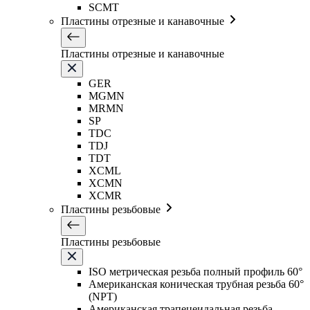
SCMT
Пластины отрезные и канавочные
Пластины отрезные и канавочные
GER
MGMN
MRMN
SP
TDC
TDJ
TDT
XCML
XCMN
XCMR
Пластины резьбовые
Пластины резьбовые
ISO метрическая резьба полный профиль 60°
Американская коническая трубная резьба 60°
(NPT)
Американская трапецеидальная резьба