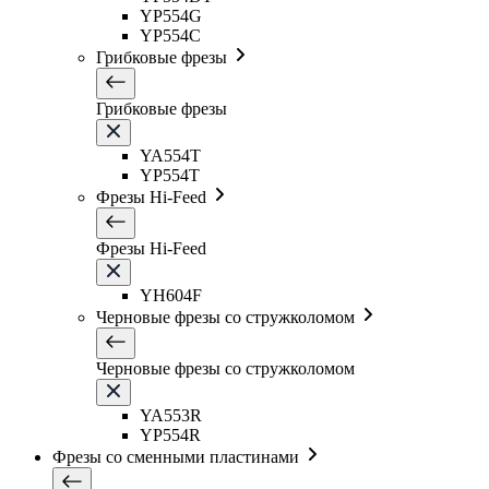
YP554G
YP554C
Грибковые фрезы
Грибковые фрезы
YA554T
YP554T
Фрезы Hi-Feed
Фрезы Hi-Feed
YH604F
Черновые фрезы со стружколомом
Черновые фрезы со стружколомом
YA553R
YP554R
Фрезы со сменными пластинами