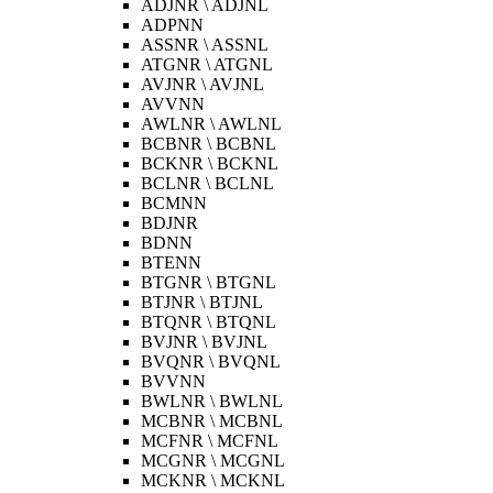
ADJNR \ ADJNL
ADPNN
ASSNR \ ASSNL
ATGNR \ ATGNL
AVJNR \ AVJNL
AVVNN
AWLNR \ AWLNL
BCBNR \ BCBNL
BCKNR \ BCKNL
BCLNR \ BCLNL
BCMNN
BDJNR
BDNN
BTENN
BTGNR \ BTGNL
BTJNR \ BTJNL
BTQNR \ BTQNL
BVJNR \ BVJNL
BVQNR \ BVQNL
BVVNN
BWLNR \ BWLNL
MCBNR \ MCBNL
MCFNR \ MCFNL
MCGNR \ MCGNL
MCKNR \ MCKNL