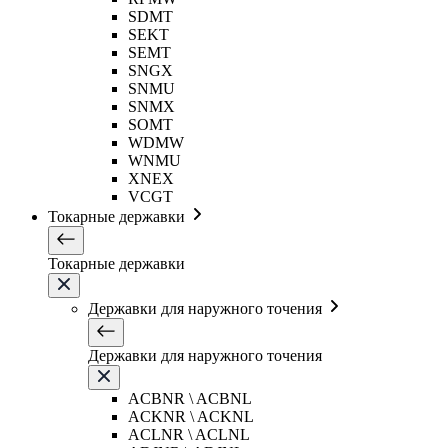
SDMT
SEKT
SEMT
SNGX
SNMU
SNMX
SOMT
WDMW
WNMU
XNEX
VCGT
Токарные державки
Токарные державки
Державки для наружного точения
Державки для наружного точения
ACBNR \ ACBNL
ACKNR \ ACKNL
ACLNR \ ACLNL