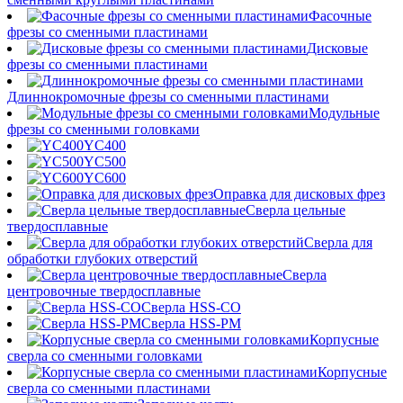
Фасочные
фрезы со сменными пластинами
Дисковые
фрезы со сменными пластинами
Длиннокромочные фрезы со сменными пластинами
Модульные
фрезы со сменными головками
YC400
YC500
YC600
Оправка для дисковых фрез
Сверла цельные
твердосплавные
Сверла для
обработки глубоких отверстий
Сверла
центровочные твердосплавные
Сверла HSS-CO
Сверла HSS-PM
Корпусные
сверла со сменными головками
Корпусные
сверла со сменными пластинами