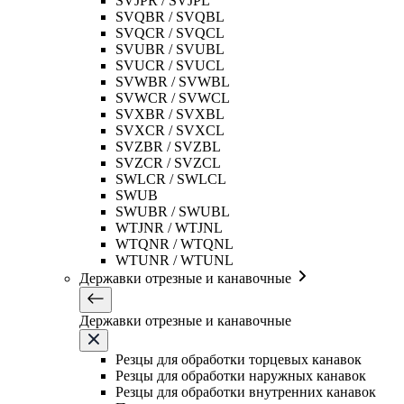
SVJPR / SVJPL
SVQBR / SVQBL
SVQCR / SVQCL
SVUBR / SVUBL
SVUCR / SVUCL
SVWBR / SVWBL
SVWCR / SVWCL
SVXBR / SVXBL
SVXCR / SVXCL
SVZBR / SVZBL
SVZCR / SVZCL
SWLCR / SWLCL
SWUB
SWUBR / SWUBL
WTJNR / WTJNL
WTQNR / WTQNL
WTUNR / WTUNL
Державки отрезные и канавочные
Державки отрезные и канавочные
Резцы для обработки торцевых канавок
Резцы для обработки наружных канавок
Резцы для обработки внутренних канавок