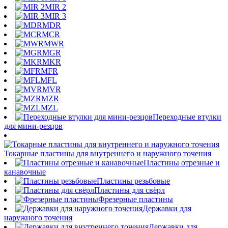
MIR 2
MIR 3
MDR
MCR
MWR
MGR
MKR
MFR
MFL
MVR
MZR
MZL
Переходные втулки
для мини-резцов
Токарные пластины для внутреннего и наружного точения
Пластины отрезные и
канавочные
Пластины резьбовые
Пластины для свёрл
Фрезерные пластины
Державки для
наружного точения
Державки для