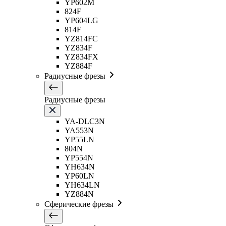
YP602M
824F
YP604LG
814F
YZ814FC
YZ834F
YZ834FX
YZ884F
Радиусные фрезы
Радиусные фрезы
YA-DLC3N
YA553N
YP55LN
804N
YP554N
YH634N
YP60LN
YH634LN
YZ884N
Сферические фрезы