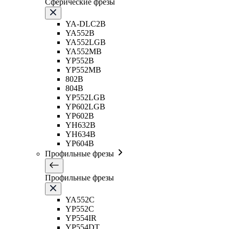
Сферические фрезы
YA-DLC2B
YA552B
YA552LGB
YA552MB
YP552B
YP552MB
802B
804B
YP552LGB
YP602LGB
YP602B
YH632B
YH634B
YP604B
Профильные фрезы
Профильные фрезы
YA552C
YP552C
YP554IR
YP554DT