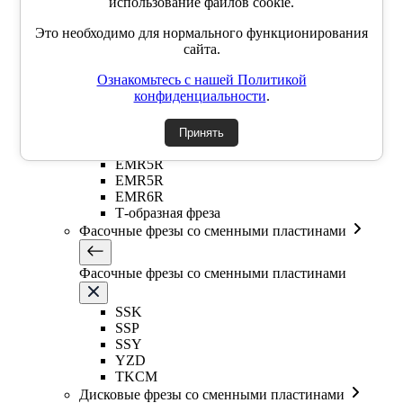
использование файлов cookie.
Сферические фрезы со сменными пластинами
Это необходимо для нормального функционирования
ABPF (сферическая)
сайта.
BNM (сферическая)
Ознакомьтесь с нашей Политикой
Фрезы со сменными круглыми пластинами
конфиденциальности
.
Фрезы со сменными круглыми пластинами
Принять
EMR5R
EMR5R
EMR6R
Т-образная фреза
Фасочные фрезы со сменными пластинами
Фасочные фрезы со сменными пластинами
SSK
SSP
SSY
YZD
TKCM
Дисковые фрезы со сменными пластинами