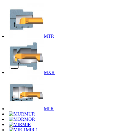
MTR
MXR
MPR
MUR
MQR
MIR
MIR 1