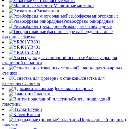
Запасные части
Машинные метчики
Раскатники
Резьбофрезы многорядные
Резьбофрезы однорядные
Резьбофрезы трехрядные
Твердосплавные
фасочные фрезы
YR301
YR401
YR501
Аксессуары для
станочной оснастки
Оснастка для токарных
станков
Оснастка для
фрезерных станков
Державки токарные
Пластины
Винты подкладной
пластины
Втулки
Ключи
Подкладные (опорные)
пластины