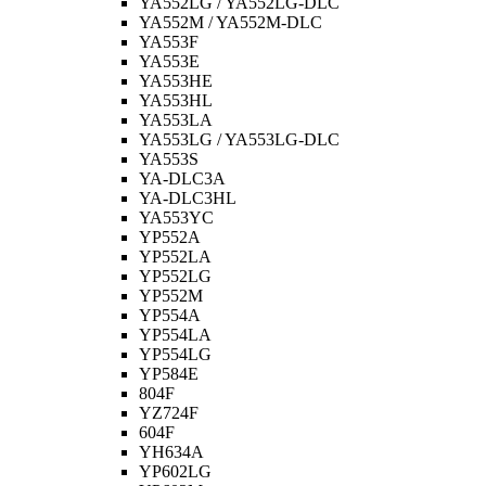
YA552LG / YA552LG-DLC
YA552M / YA552M-DLC
YA553F
YA553E
YA553HE
YA553HL
YA553LA
YA553LG / YA553LG-DLC
YA553S
YA-DLC3A
YA-DLC3HL
YA553YC
YP552A
YP552LA
YP552LG
YP552M
YP554A
YP554LA
YP554LG
YP584E
804F
YZ724F
604F
YH634A
YP602LG