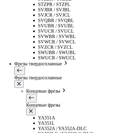
STZPR / STZPL
SVJBR / SVJBL
SVJCR / SVJCL
SVQBR / SVQBL
SVUBR / SVUBL
SVUCR / SVUCL
SVWBR / SVWBL
SVWCR / SVWCL
SVZCR / SVZCL
SWUBR / SWUBL
SWUCR / SWUCL
Фрезы твердосплавные
Фрезы твердосплавные
Концевые фрезы
Концевые фрезы
YA551A
YA551L
YA552A / YA552A-DLC