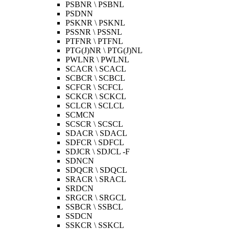
PSBNR \ PSBNL
PSDNN
PSKNR \ PSKNL
PSSNR \ PSSNL
PTFNR \ PTFNL
PTG(J)NR \ PTG(J)NL
PWLNR \ PWLNL
SCACR \ SCACL
SCBCR \ SCBCL
SCFCR \ SCFCL
SCKCR \ SCKCL
SCLCR \ SCLCL
SCMCN
SCSCR \ SCSCL
SDACR \ SDACL
SDFCR \ SDFCL
SDJCR \ SDJCL -F
SDNCN
SDQCR \ SDQCL
SRACR \ SRACL
SRDCN
SRGCR \ SRGCL
SSBCR \ SSBCL
SSDCN
SSKCR \ SSKCL