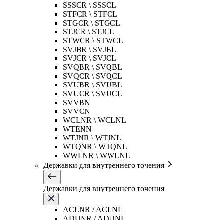
SSSCR \ SSSCL
STFCR \ STFCL
STGCR \ STGCL
STJCR \ STJCL
STWCR \ STWCL
SVJBR \ SVJBL
SVJCR \ SVJCL
SVQBR \ SVQBL
SVQCR \ SVQCL
SVUBR \ SVUBL
SVUCR \ SVUCL
SVVBN
SVVCN
WCLNR \ WCLNL
WTENN
WTJNR \ WTJNL
WTQNR \ WTQNL
WWLNR \ WWLNL
Державки для внутреннего точения
Державки для внутреннего точения
ACLNR / ACLNL
ADUNR / ADUNL