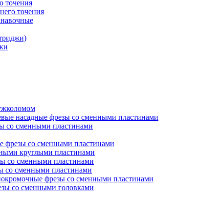
о точения
него точения
анавочные
триджи)
ки
ружколомом
евые насадные фрезы со сменными пластинами
ы со сменными пластинами
е фрезы со сменными пластинами
нными круглыми пластинами
ы со сменными пластинами
ы со сменными пластинами
окромочные фрезы со сменными пластинами
зы со сменными головками