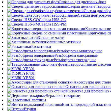
Оправка для дисковых фрез
Сверла цельные твердос
Сверла для обр
Сверла центровочн
Сверла HSS-CO
Сверла HSS-PM
Корпусные све
Корпусные св
Запасные части
Машинные метчики
Раскатники
Резьбофрезы многорядные
Резьбофрезы однорядные
Резьбофрезы трехрядные
Твердосплавные фасочн
YR301
YR401
YR501
Аксессуары для стан
Оснастка для токарных ст
Оснастка для фрезерных 
Державки токарные
Пластины
Винты подкладной пластин
Втулки