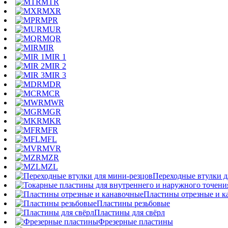
MTR
MXR
MPR
MUR
MQR
MIR
MIR 1
MIR 2
MIR 3
MDR
MCR
MWR
MGR
MKR
MFR
MFL
MVR
MZR
MZL
Переходные втулки д
Пластины отрезные и к
Пластины резьбовые
Пластины для свёрл
Фрезерные пластины