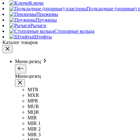
Ключи
Подкладные (опорные) 
Прижимы
Пружины
Рычаги
Стопорные кольца
Штифты
Каталог товаров
Мини-резец
Мини-резец
MTR
MXR
MPR
MUR
MQR
MIR
MIR 1
MIR 2
MIR 3