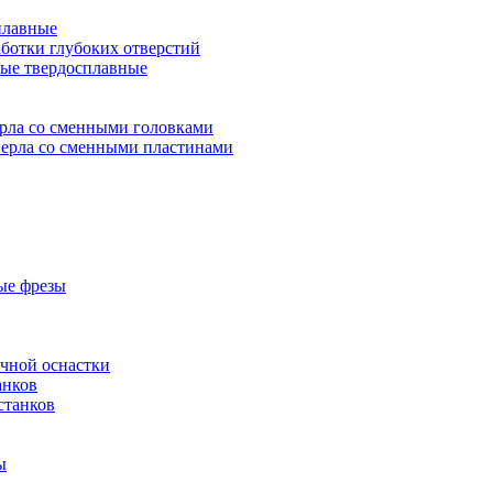
плавные
аботки глубоких отверстий
ые твердосплавные
рла со сменными головками
ерла со сменными пластинами
ые фрезы
очной оснастки
анков
станков
ы