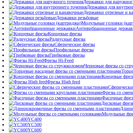
Державки для наружног
Державки для внутрен
Державки отрезные и к
Державки резьбовые
Модульные головки (кар
Антивибрационные держав
Концевые фрезы
Радиусные фрезы
Сферические фрезы
Профильные фрезы
Грибковые фрезы
Фрезы Hi-Feed
Черновые фрезы со ст
Торц
Концевые фрез
Фрезы High feed
Сферически
Фрезы со сме
Фасочные фрез
Дисковые фрез
Длинн
Модульные фре
YC400
YC500
YC600