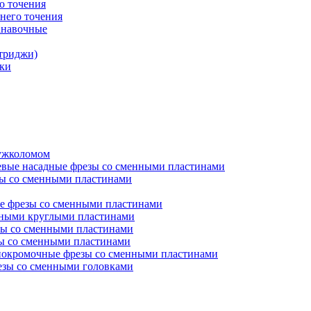
о точения
него точения
анавочные
триджи)
ки
ружколомом
евые насадные фрезы со сменными пластинами
ы со сменными пластинами
е фрезы со сменными пластинами
нными круглыми пластинами
ы со сменными пластинами
ы со сменными пластинами
окромочные фрезы со сменными пластинами
зы со сменными головками