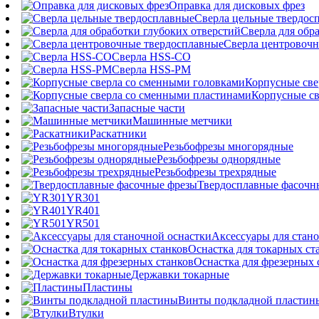
Оправка для дисковых фрез
Сверла цельные твердос
Сверла для обр
Сверла центровочн
Сверла HSS-CO
Сверла HSS-PM
Корпусные све
Корпусные св
Запасные части
Машинные метчики
Раскатники
Резьбофрезы многорядные
Резьбофрезы однорядные
Резьбофрезы трехрядные
Твердосплавные фасочн
YR301
YR401
YR501
Аксессуары для стан
Оснастка для токарных ст
Оснастка для фрезерных 
Державки токарные
Пластины
Винты подкладной пластин
Втулки