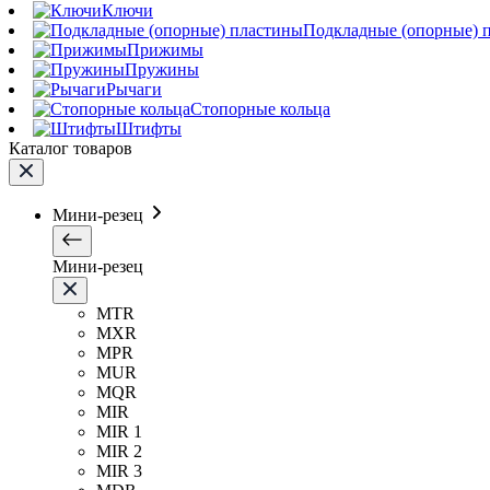
Ключи
Подкладные (опорные) 
Прижимы
Пружины
Рычаги
Стопорные кольца
Штифты
Каталог товаров
Мини-резец
Мини-резец
MTR
MXR
MPR
MUR
MQR
MIR
MIR 1
MIR 2
MIR 3