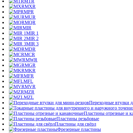
MTR
MXR
MPR
MUR
MQR
MIR
MIR 1
MIR 2
MIR 3
MDR
MCR
MWR
MGR
MKR
MFR
MFL
MVR
MZR
MZL
Переходные втулки д
Пластины отрезные и к
Пластины резьбовые
Пластины для свёрл
Фрезерные пластины