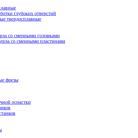
плавные
аботки глубоких отверстий
ые твердосплавные
рла со сменными головками
ерла со сменными пластинами
ые фрезы
очной оснастки
анков
станков
ы