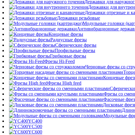
Державки для наружног
Державки для внутрен
Державки отрезные и к
Державки резьбовые
Модульные головки (кар
Антивибрационные держав
Концевые фрезы
Радиусные фрезы
Сферические фрезы
Профильные фрезы
Грибковые фрезы
Фрезы Hi-Feed
Черновые фрезы со ст
Торц
Концевые фрез
Фрезы High feed
Сферически
Фрезы со сме
Фасочные фрез
Дисковые фрез
Длинн
Модульные фре
YC400
YC500
YC600