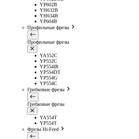
YP602B
YH632B
YH634B
YP604B
Профильные фрезы
Профильные фрезы
YA552C
YP552C
YP554IR
YP554DT
YP554G
YP554C
Грибковые фрезы
Грибковые фрезы
YA554T
YP554T
Фрезы Hi-Feed