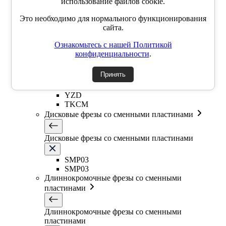
использование файлов cookie.
EMR6R
Т-образная фреза
Это необходимо для нормального функционирования
Фасочные фрезы со сменными пластинами
сайта.
Ознакомьтесь с нашей Политикой
Фасочные фрезы со сменными пластинами
конфиденциальности
.
SSK
Принять
SSP
SSY
YZD
TKCM
Дисковые фрезы со сменными пластинами
Дисковые фрезы со сменными пластинами
SMP03
SMP03
Длиннокромочные фрезы со сменными
пластинами
Длиннокромочные фрезы со сменными
пластинами