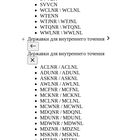
SVVCN
WCLNR \ WCLNL
WTENN
WTJNR \ WTJNL
WTQNR \ WTQNL
WWLNR \ WWLNL
Державки для внутреннего точения
Державки для внутреннего точения
ACLNR / ACLNL
ADUNR / ADUNL
ASKNR / ASKNL
AWLNR / AWLNL
MCFNR / MCFNL
MCKNR / MCKNL
MCLNR / MCLNL
MCWNR / MCWNL
MDQNR / MDQNL
MDUNR / MDUNL
MDWNR / MDWNL
MDZNR / MDZNL
MSKNR / MSKNL