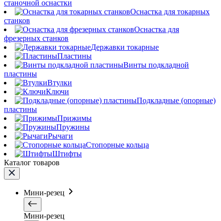
станочной оснастки
Оснастка для токарных
станков
Оснастка для
фрезерных станков
Державки токарные
Пластины
Винты подкладной
пластины
Втулки
Ключи
Подкладные (опорные)
пластины
Прижимы
Пружины
Рычаги
Стопорные кольца
Штифты
Каталог товаров
Мини-резец
Мини-резец