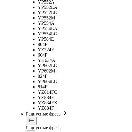
YP552A
YP552LA
YP552LG
YP552M
YP554A
YP554LA
YP554LG
YP584E
804F
YZ724F
604F
YH634A
YP602LG
YP602M
824F
YP604LG
814F
YZ814FC
YZ834F
YZ834FX
YZ884F
Радиусные фрезы
Радиусные фрезы