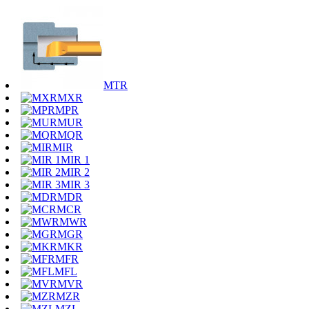
MTR
MXR
MPR
MUR
MQR
MIR
MIR 1
MIR 2
MIR 3
MDR
MCR
MWR
MGR
MKR
MFR
MFL
MVR
MZR
MZL