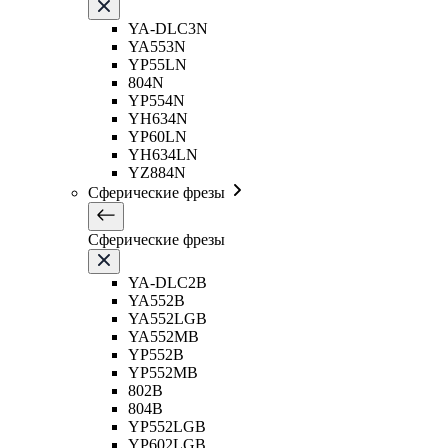
YA-DLC3N
YA553N
YP55LN
804N
YP554N
YH634N
YP60LN
YH634LN
YZ884N
Сферические фрезы
Сферические фрезы
YA-DLC2B
YA552B
YA552LGB
YA552MB
YP552B
YP552MB
802B
804B
YP552LGB
YP602LGB