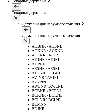
Токарные державки
Токарные державки
Державки для наружного точения
Державки для наружного точения
ACBNR \ ACBNL
ACKNR \ ACKNL
ACLNR \ ACLNL
ADJNR \ ADJNL
ADPNN
ASSNR \ ASSNL
ATGNR \ ATGNL
AVJNR \ AVJNL
AVVNN
AWLNR \ AWLNL
BCBNR \ BCBNL
BCKNR \ BCKNL
BCLNR \ BCLNL
BCMNN
BDJNR