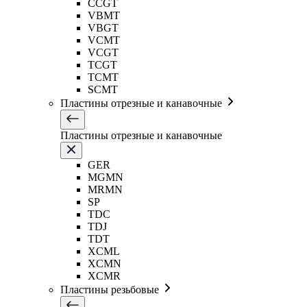
CCGT
VBMT
VBGT
VCMT
VCGT
TCGT
TCMT
SCMT
Пластины отрезные и канавочные
Пластины отрезные и канавочные
GER
MGMN
MRMN
SP
TDC
TDJ
TDT
XCML
XCMN
XCMR
Пластины резьбовые