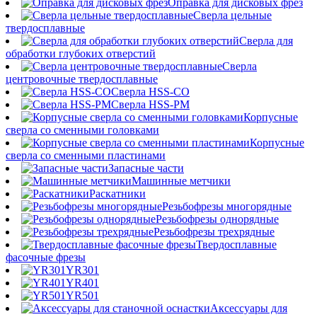
Оправка для дисковых фрез
Сверла цельные
твердосплавные
Сверла для
обработки глубоких отверстий
Сверла
центровочные твердосплавные
Сверла HSS-CO
Сверла HSS-PM
Корпусные
сверла со сменными головками
Корпусные
сверла со сменными пластинами
Запасные части
Машинные метчики
Раскатники
Резьбофрезы многорядные
Резьбофрезы однорядные
Резьбофрезы трехрядные
Твердосплавные
фасочные фрезы
YR301
YR401
YR501
Аксессуары для