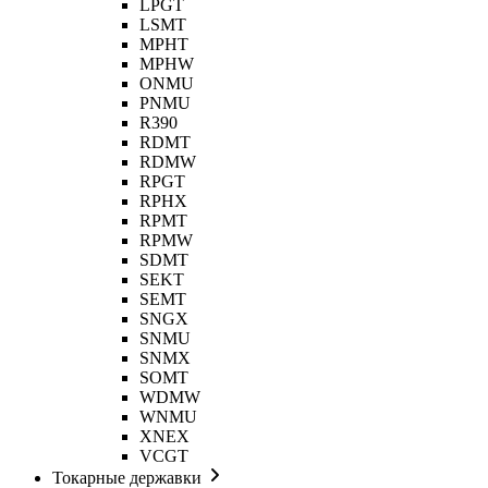
LPGT
LSMT
MPHT
MPHW
ONMU
PNMU
R390
RDMT
RDMW
RPGT
RPHX
RPMT
RPMW
SDMT
SEKT
SEMT
SNGX
SNMU
SNMX
SOMT
WDMW
WNMU
XNEX
VCGT
Токарные державки