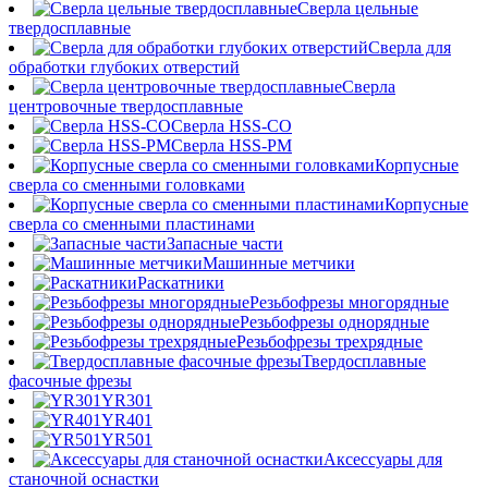
Сверла цельные
твердосплавные
Сверла для
обработки глубоких отверстий
Сверла
центровочные твердосплавные
Сверла HSS-CO
Сверла HSS-PM
Корпусные
сверла со сменными головками
Корпусные
сверла со сменными пластинами
Запасные части
Машинные метчики
Раскатники
Резьбофрезы многорядные
Резьбофрезы однорядные
Резьбофрезы трехрядные
Твердосплавные
фасочные фрезы
YR301
YR401
YR501
Аксессуары для
станочной оснастки