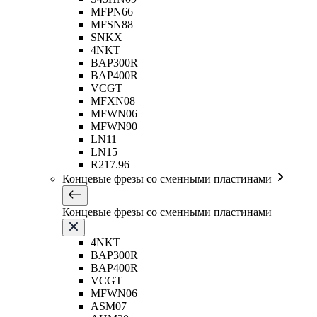
MFPN66
MFSN88
SNKX
4NKT
BAP300R
BAP400R
VCGT
MFXN08
MFWN06
MFWN90
LN11
LN15
R217.96
Концевые фрезы со сменными пластинами
Концевые фрезы со сменными пластинами
4NKT
BAP300R
BAP400R
VCGT
MFWN06
ASM07