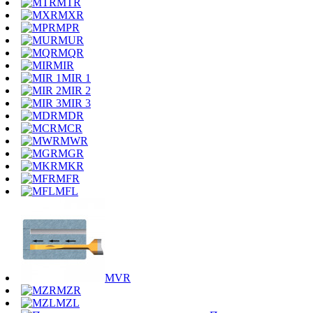
MTR
MXR
MPR
MUR
MQR
MIR
MIR 1
MIR 2
MIR 3
MDR
MCR
MWR
MGR
MKR
MFR
MFL
MVR
MZR
MZL