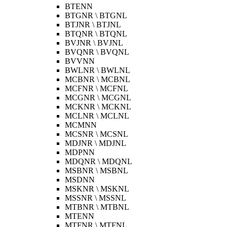
BTENN
BTGNR \ BTGNL
BTJNR \ BTJNL
BTQNR \ BTQNL
BVJNR \ BVJNL
BVQNR \ BVQNL
BVVNN
BWLNR \ BWLNL
MCBNR \ MCBNL
MCFNR \ MCFNL
MCGNR \ MCGNL
MCKNR \ MCKNL
MCLNR \ MCLNL
MCMNN
MCSNR \ MCSNL
MDJNR \ MDJNL
MDPNN
MDQNR \ MDQNL
MSBNR \ MSBNL
MSDNN
MSKNR \ MSKNL
MSSNR \ MSSNL
MTBNR \ MTBNL
MTENN
MTFNR \ MTFNL