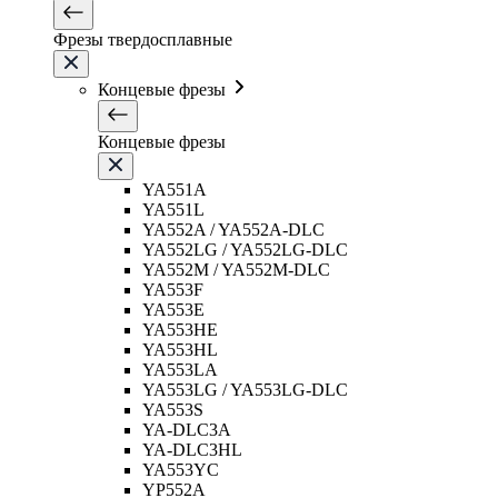
Фрезы твердосплавные
Концевые фрезы
Концевые фрезы
YA551A
YA551L
YA552A / YA552A-DLC
YA552LG / YA552LG-DLC
YA552M / YA552M-DLC
YA553F
YA553E
YA553HE
YA553HL
YA553LA
YA553LG / YA553LG-DLC
YA553S
YA-DLC3A
YA-DLC3HL
YA553YC
YP552A