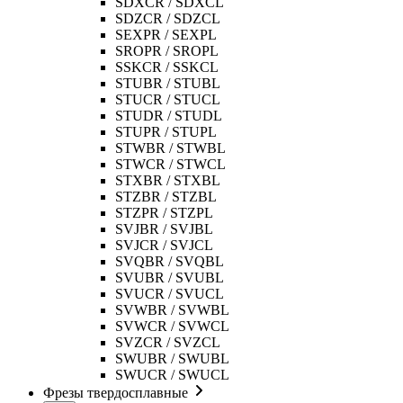
SDXCR / SDXCL
SDZCR / SDZCL
SEXPR / SEXPL
SROPR / SROPL
SSKCR / SSKCL
STUBR / STUBL
STUCR / STUCL
STUDR / STUDL
STUPR / STUPL
STWBR / STWBL
STWCR / STWCL
STXBR / STXBL
STZBR / STZBL
STZPR / STZPL
SVJBR / SVJBL
SVJCR / SVJCL
SVQBR / SVQBL
SVUBR / SVUBL
SVUCR / SVUCL
SVWBR / SVWBL
SVWCR / SVWCL
SVZCR / SVZCL
SWUBR / SWUBL
SWUCR / SWUCL
Фрезы твердосплавные