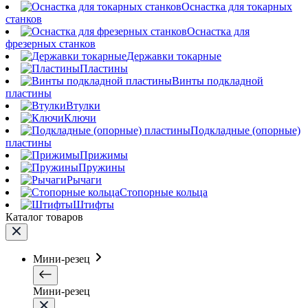
Оснастка для токарных
станков
Оснастка для
фрезерных станков
Державки токарные
Пластины
Винты подкладной
пластины
Втулки
Ключи
Подкладные (опорные)
пластины
Прижимы
Пружины
Рычаги
Стопорные кольца
Штифты
Каталог товаров
Мини-резец
Мини-резец