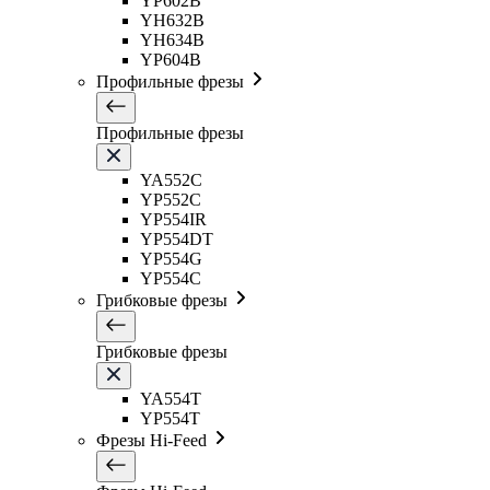
YP602B
YH632B
YH634B
YP604B
Профильные фрезы
Профильные фрезы
YA552C
YP552C
YP554IR
YP554DT
YP554G
YP554C
Грибковые фрезы
Грибковые фрезы
YA554T
YP554T
Фрезы Hi-Feed