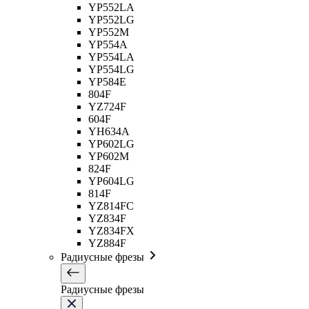
YP552LA
YP552LG
YP552M
YP554A
YP554LA
YP554LG
YP584E
804F
YZ724F
604F
YH634A
YP602LG
YP602M
824F
YP604LG
814F
YZ814FC
YZ834F
YZ834FX
YZ884F
Радиусные фрезы
Радиусные фрезы