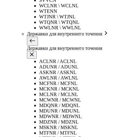
SVVCN
WCLNR \ WCLNL
WTENN
WTJNR \ WTJNL
WTQNR \ WTQNL
WWLNR \ WWLNL
Державки для внутреннего точения
Державки для внутреннего точения
ACLNR / ACLNL
ADUNR / ADUNL
ASKNR / ASKNL
AWLNR / AWLNL
MCFNR / MCFNL
MCKNR / MCKNL
MCLNR / MCLNL
MCWNR / MCWNL
MDQNR / MDQNL
MDUNR / MDUNL
MDWNR / MDWNL
MDZNR / MDZNL
MSKNR / MSKNL
MTFNR / MTFNL