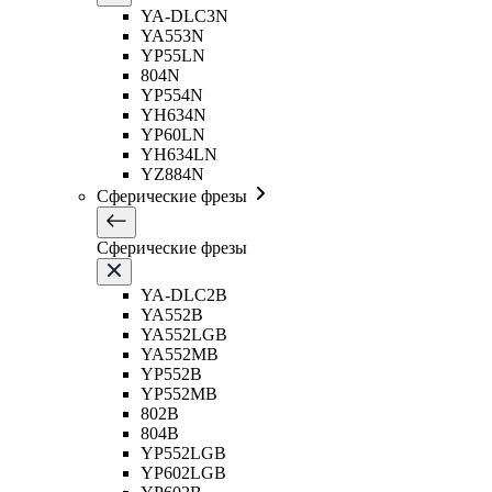
YA-DLC3N
YA553N
YP55LN
804N
YP554N
YH634N
YP60LN
YH634LN
YZ884N
Сферические фрезы
Сферические фрезы
YA-DLC2B
YA552B
YA552LGB
YA552MB
YP552B
YP552MB
802B
804B
YP552LGB
YP602LGB