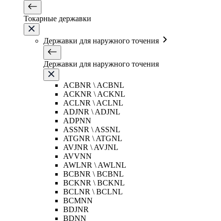
Токарные державки
Державки для наружного точения
Державки для наружного точения
ACBNR \ ACBNL
ACKNR \ ACKNL
ACLNR \ ACLNL
ADJNR \ ADJNL
ADPNN
ASSNR \ ASSNL
ATGNR \ ATGNL
AVJNR \ AVJNL
AVVNN
AWLNR \ AWLNL
BCBNR \ BCBNL
BCKNR \ BCKNL
BCLNR \ BCLNL
BCMNN
BDJNR
BDNN