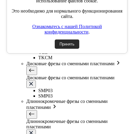
использование файлов cookie.
Т-образная фреза
Фасочные фрезы со сменными пластинами
Это необходимо для нормального функционирования
сайта.
Фасочные фрезы со сменными пластинами
Ознакомьтесь с нашей Политикой
конфиденциальности
.
SSK
SSP
Принять
SSY
YZD
TKCM
Дисковые фрезы со сменными пластинами
Дисковые фрезы со сменными пластинами
SMP03
SMP03
Длиннокромочные фрезы со сменными
пластинами
Длиннокромочные фрезы со сменными
пластинами