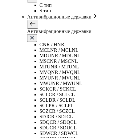
C тип
S тип
Антивибрационные державки
Антивибрационные державки
CNR / HNR
MCLNR / MCLNL
MDUNR / MDUNL
MSCNR / MSCNL
MTUNR / MTUNL
MVQNR / MVQNL
MVUNR / MVUNL
MWUNR / MWUNL
SCKCR / SCKCL
SCLCR / SCLCL
SCLDR / SCLDL
SCLPR / SCLPL
SCZCR / SCZCL
SDJCR / SDJCL
SDQCR / SDQCL
SDUCR / SDUCL
SDWCR / SDWCL