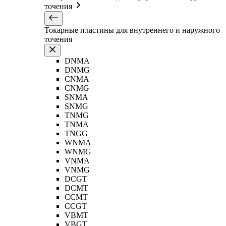
точения
Токарные пластины для внутреннего и наружного
точения
DNMA
DNMG
CNMA
CNMG
SNMA
SNMG
TNMG
TNMA
TNGG
WNMA
WNMG
VNMA
VNMG
DCGT
DCMT
CCMT
CCGT
VBMT
VBGT