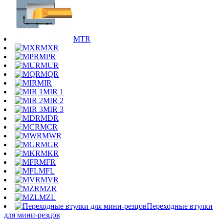
MTR
MXR
MPR
MUR
MQR
MIR
MIR 1
MIR 2
MIR 3
MDR
MCR
MWR
MGR
MKR
MFR
MFL
MVR
MZR
MZL
Переходные втулки
для мини-резцов