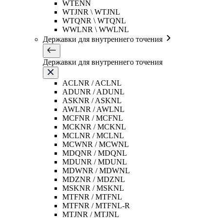
WTENN
WTJNR \ WTJNL
WTQNR \ WTQNL
WWLNR \ WWLNL
Державки для внутреннего точения
Державки для внутреннего точения
ACLNR / ACLNL
ADUNR / ADUNL
ASKNR / ASKNL
AWLNR / AWLNL
MCFNR / MCFNL
MCKNR / MCKNL
MCLNR / MCLNL
MCWNR / MCWNL
MDQNR / MDQNL
MDUNR / MDUNL
MDWNR / MDWNL
MDZNR / MDZNL
MSKNR / MSKNL
MTFNR / MTFNL
MTFNR / MTFNL-R
MTJNR / MTJNL