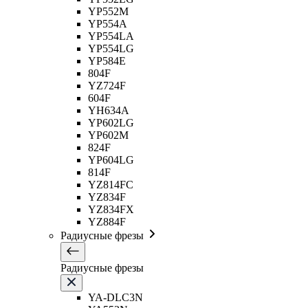
YP552M
YP554A
YP554LA
YP554LG
YP584E
804F
YZ724F
604F
YH634A
YP602LG
YP602M
824F
YP604LG
814F
YZ814FC
YZ834F
YZ834FX
YZ884F
Радиусные фрезы
Радиусные фрезы
YA-DLC3N