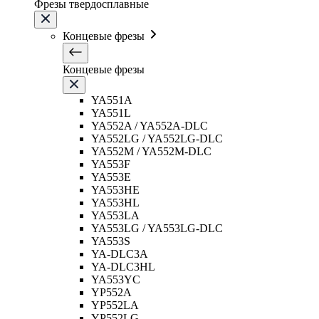
Фрезы твердосплавные
Концевые фрезы
Концевые фрезы
YA551A
YA551L
YA552A / YA552A-DLC
YA552LG / YA552LG-DLC
YA552M / YA552M-DLC
YA553F
YA553E
YA553HE
YA553HL
YA553LA
YA553LG / YA553LG-DLC
YA553S
YA-DLC3A
YA-DLC3HL
YA553YC
YP552A
YP552LA
YP552LG