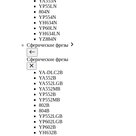
YA553N
YP55LN
804N
YP554N
YH634N
YP60LN
YH634LN
YZ884N
Сферические фрезы
Сферические фрезы
YA-DLC2B
YA552B
YA552LGB
YA552MB
YP552B
YP552MB
802B
804B
YP552LGB
YP602LGB
YP602B
YH632B