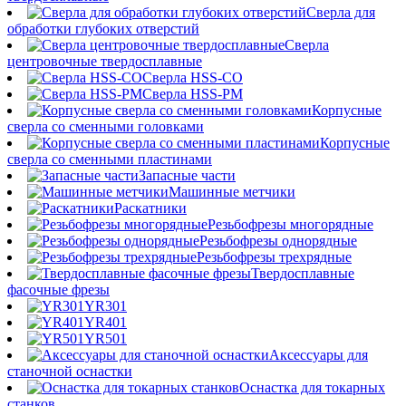
Сверла для
обработки глубоких отверстий
Сверла
центровочные твердосплавные
Сверла HSS-CO
Сверла HSS-PM
Корпусные
сверла со сменными головками
Корпусные
сверла со сменными пластинами
Запасные части
Машинные метчики
Раскатники
Резьбофрезы многорядные
Резьбофрезы однорядные
Резьбофрезы трехрядные
Твердосплавные
фасочные фрезы
YR301
YR401
YR501
Аксессуары для
станочной оснастки
Оснастка для токарных
станков