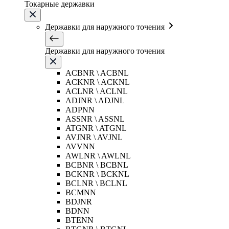
Токарные державки
Державки для наружного точения
Державки для наружного точения
ACBNR \ ACBNL
ACKNR \ ACKNL
ACLNR \ ACLNL
ADJNR \ ADJNL
ADPNN
ASSNR \ ASSNL
ATGNR \ ATGNL
AVJNR \ AVJNL
AVVNN
AWLNR \ AWLNL
BCBNR \ BCBNL
BCKNR \ BCKNL
BCLNR \ BCLNL
BCMNN
BDJNR
BDNN
BTENN