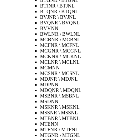
BTGNR \ BTGNL
BTJNR \ BTJNL
BTQNR \ BTQNL
BVJNR \ BVJNL
BVQNR \ BVQNL
BVVNN
BWLNR \ BWLNL
MCBNR \ MCBNL
MCFNR \ MCFNL
MCGNR \ MCGNL
MCKNR \ MCKNL
MCLNR \ MCLNL
MCMNN
MCSNR \ MCSNL
MDJNR \ MDJNL
MDPNN
MDQNR \ MDQNL
MSBNR \ MSBNL
MSDNN
MSKNR \ MSKNL
MSSNR \ MSSNL
MTBNR \ MTBNL
MTENN
MTFNR \ MTFNL
MTGNR \ MTGNL