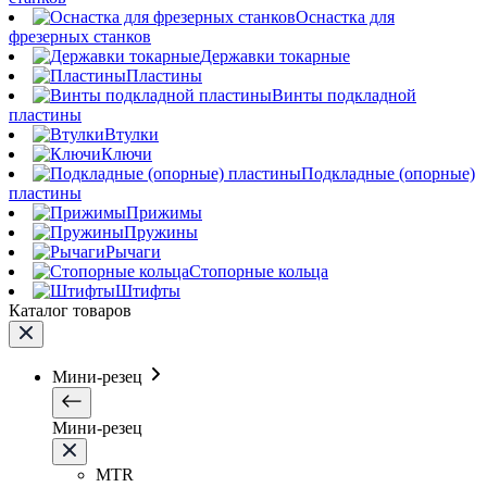
Оснастка для
фрезерных станков
Державки токарные
Пластины
Винты подкладной
пластины
Втулки
Ключи
Подкладные (опорные)
пластины
Прижимы
Пружины
Рычаги
Стопорные кольца
Штифты
Каталог товаров
Мини-резец
Мини-резец
MTR