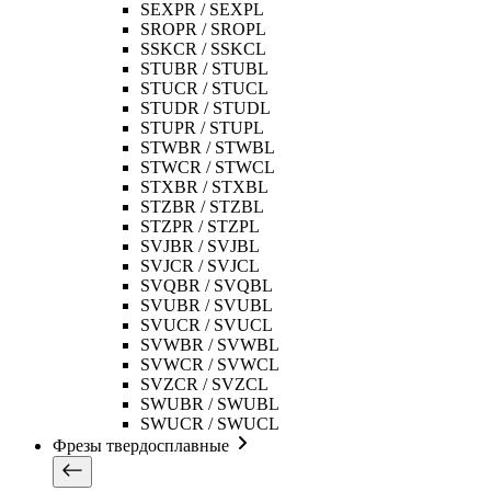
SEXPR / SEXPL
SROPR / SROPL
SSKCR / SSKCL
STUBR / STUBL
STUCR / STUCL
STUDR / STUDL
STUPR / STUPL
STWBR / STWBL
STWCR / STWCL
STXBR / STXBL
STZBR / STZBL
STZPR / STZPL
SVJBR / SVJBL
SVJCR / SVJCL
SVQBR / SVQBL
SVUBR / SVUBL
SVUCR / SVUCL
SVWBR / SVWBL
SVWCR / SVWCL
SVZCR / SVZCL
SWUBR / SWUBL
SWUCR / SWUCL
Фрезы твердосплавные