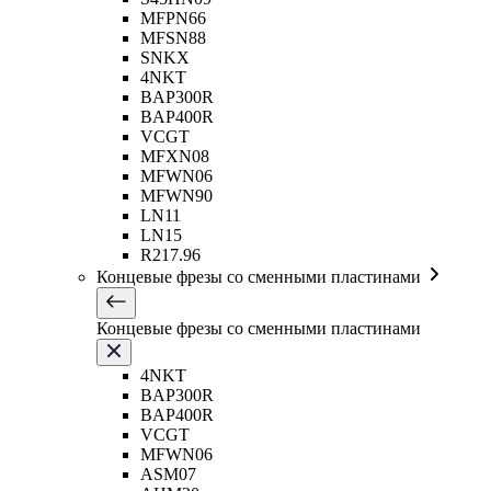
MFPN66
MFSN88
SNKX
4NKT
BAP300R
BAP400R
VCGT
MFXN08
MFWN06
MFWN90
LN11
LN15
R217.96
Концевые фрезы со сменными пластинами
Концевые фрезы со сменными пластинами
4NKT
BAP300R
BAP400R
VCGT
MFWN06
ASM07