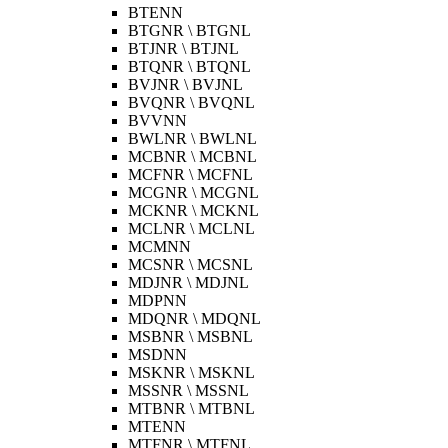
BTENN
BTGNR \ BTGNL
BTJNR \ BTJNL
BTQNR \ BTQNL
BVJNR \ BVJNL
BVQNR \ BVQNL
BVVNN
BWLNR \ BWLNL
MCBNR \ MCBNL
MCFNR \ MCFNL
MCGNR \ MCGNL
MCKNR \ MCKNL
MCLNR \ MCLNL
MCMNN
MCSNR \ MCSNL
MDJNR \ MDJNL
MDPNN
MDQNR \ MDQNL
MSBNR \ MSBNL
MSDNN
MSKNR \ MSKNL
MSSNR \ MSSNL
MTBNR \ MTBNL
MTENN
MTFNR \ MTFNL