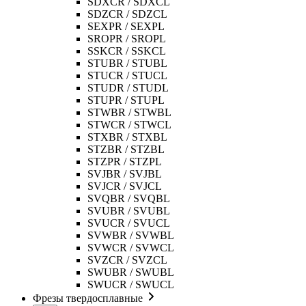
SDXCR / SDXCL
SDZCR / SDZCL
SEXPR / SEXPL
SROPR / SROPL
SSKCR / SSKCL
STUBR / STUBL
STUCR / STUCL
STUDR / STUDL
STUPR / STUPL
STWBR / STWBL
STWCR / STWCL
STXBR / STXBL
STZBR / STZBL
STZPR / STZPL
SVJBR / SVJBL
SVJCR / SVJCL
SVQBR / SVQBL
SVUBR / SVUBL
SVUCR / SVUCL
SVWBR / SVWBL
SVWCR / SVWCL
SVZCR / SVZCL
SWUBR / SWUBL
SWUCR / SWUCL
Фрезы твердосплавные