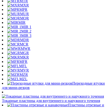
MTR
MXR
MPR
MUR
MQR
MIR
MIR 1
MIR 2
MIR 3
MDR
MCR
MWR
MGR
MKR
MFR
MFL
MVR
MZR
MZL
Переходные втулки
для мини-резцов
Токарные пластины для внутреннего и наружного точения
Пластины отрезные и