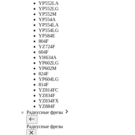
YP552LA
YP552LG
YP552M
YP554A
YP554LA
YP554LG
YP584E
804F
YZ724F
604F
YH634A
YP602LG
YP602M
824F
YP604LG
814F
YZ814FC
YZ834F
YZ834FX
YZ884F
Радиусные фрезы
Радиусные фрезы