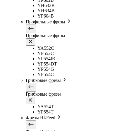
YP602B
YH632B
YH634B
YP604B
Профильные фрезы
Профильные фрезы
YA552C
YP552C
YP554IR
YP554DT
YP554G
YP554C
Грибковые фрезы
Грибковые фрезы
YA554T
YP554T
Фрезы Hi-Feed