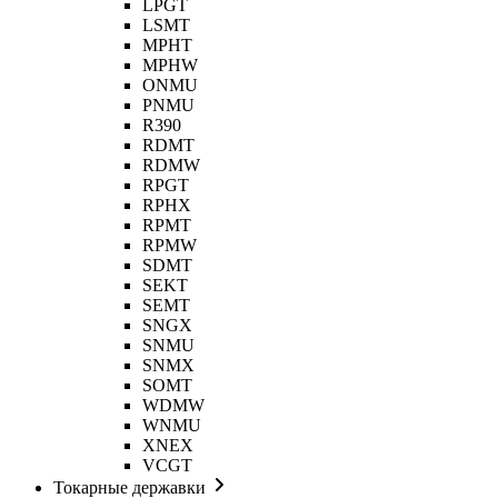
LPGT
LSMT
MPHT
MPHW
ONMU
PNMU
R390
RDMT
RDMW
RPGT
RPHX
RPMT
RPMW
SDMT
SEKT
SEMT
SNGX
SNMU
SNMX
SOMT
WDMW
WNMU
XNEX
VCGT
Токарные державки