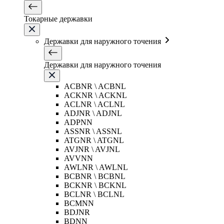
Токарные державки
Державки для наружного точения
Державки для наружного точения
ACBNR \ ACBNL
ACKNR \ ACKNL
ACLNR \ ACLNL
ADJNR \ ADJNL
ADPNN
ASSNR \ ASSNL
ATGNR \ ATGNL
AVJNR \ AVJNL
AVVNN
AWLNR \ AWLNL
BCBNR \ BCBNL
BCKNR \ BCKNL
BCLNR \ BCLNL
BCMNN
BDJNR
BDNN