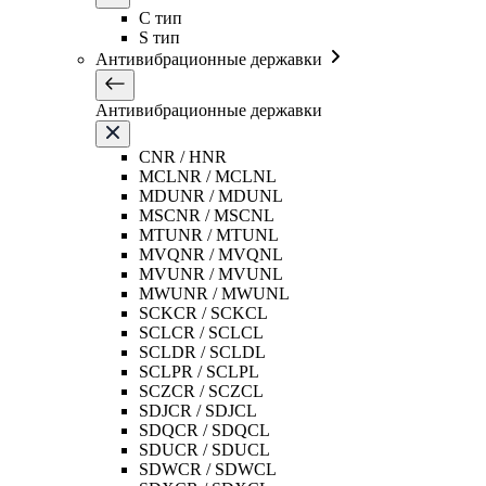
C тип
S тип
Антивибрационные державки
Антивибрационные державки
CNR / HNR
MCLNR / MCLNL
MDUNR / MDUNL
MSCNR / MSCNL
MTUNR / MTUNL
MVQNR / MVQNL
MVUNR / MVUNL
MWUNR / MWUNL
SCKCR / SCKCL
SCLCR / SCLCL
SCLDR / SCLDL
SCLPR / SCLPL
SCZCR / SCZCL
SDJCR / SDJCL
SDQCR / SDQCL
SDUCR / SDUCL
SDWCR / SDWCL