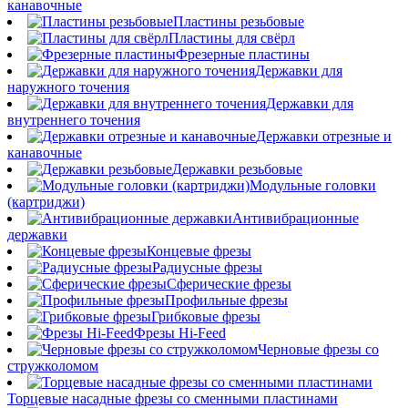
канавочные
Пластины резьбовые
Пластины для свёрл
Фрезерные пластины
Державки для
наружного точения
Державки для
внутреннего точения
Державки отрезные и
канавочные
Державки резьбовые
Модульные головки
(картриджи)
Антивибрационные
державки
Концевые фрезы
Радиусные фрезы
Сферические фрезы
Профильные фрезы
Грибковые фрезы
Фрезы Hi-Feed
Черновые фрезы со
стружколомом
Торцевые насадные фрезы со сменными пластинами