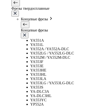
Фрезы твердосплавные
Концевые фрезы
Концевые фрезы
YA551A
YA551L
YA552A / YA552A-DLC
YA552LG / YA552LG-DLC
YA552M / YA552M-DLC
YA553F
YA553E
YA553HE
YA553HL
YA553LA
YA553LG / YA553LG-DLC
YA553S
YA-DLC3A
YA-DLC3HL
YA553YC
YP552A