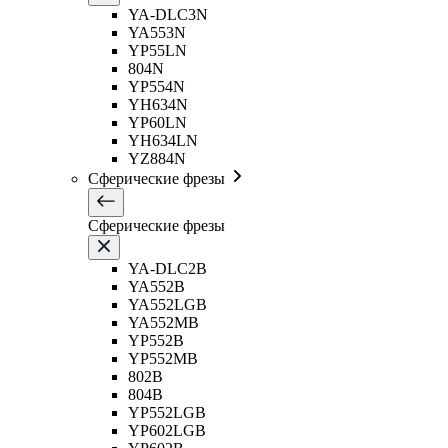
YA-DLC3N
YA553N
YP55LN
804N
YP554N
YH634N
YP60LN
YH634LN
YZ884N
Сферические фрезы
Сферические фрезы
YA-DLC2B
YA552B
YA552LGB
YA552MB
YP552B
YP552MB
802B
804B
YP552LGB
YP602LGB