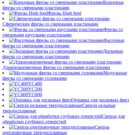
Концевые
фрезы со сменными пластинами
Фрезы High feed
Сферические фрезы со сменными пластинами
Фрезы со
сменными круглыми пластинами
Фасочные
фрезы со сменными пластинами
Дисковые
фрезы со сменными пластинами
Длиннокромочные фрезы со сменными пластинами
Модульные
фрезы со сменными головками
YC400
YC500
YC600
Оправка для дисковых фрез
Сверла цельные
твердосплавные
Сверла для
обработки глубоких отверстий
Сверла
центровочные твердосплавные