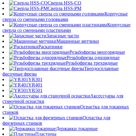
Сверла HSS-CO
Сверла HSS-PM
Корпусные
сверла со сменными головками
Корпусные
сверла со сменными пластинами
Запасные части
Машинные метчики
Раскатники
Резьбофрезы многорядные
Резьбофрезы однорядные
Резьбофрезы трехрядные
Твердосплавные
фасочные фрезы
YR301
YR401
YR501
Аксессуары для
станочной оснастки
Оснастка для токарных
станков
Оснастка для
фрезерных станков
Державки токарные
Пластины