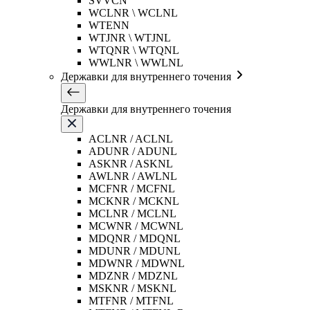
SVVCN
WCLNR \ WCLNL
WTENN
WTJNR \ WTJNL
WTQNR \ WTQNL
WWLNR \ WWLNL
Державки для внутреннего точения
Державки для внутреннего точения
ACLNR / ACLNL
ADUNR / ADUNL
ASKNR / ASKNL
AWLNR / AWLNL
MCFNR / MCFNL
MCKNR / MCKNL
MCLNR / MCLNL
MCWNR / MCWNL
MDQNR / MDQNL
MDUNR / MDUNL
MDWNR / MDWNL
MDZNR / MDZNL
MSKNR / MSKNL
MTFNR / MTFNL