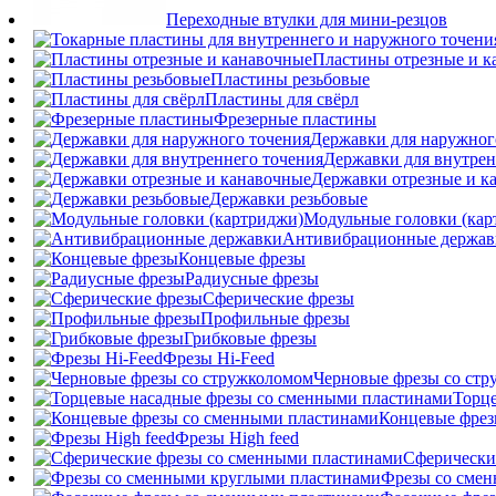
Переходные втулки для мини-резцов
Пластины отрезные и к
Пластины резьбовые
Пластины для свёрл
Фрезерные пластины
Державки для наружног
Державки для внутрен
Державки отрезные и к
Державки резьбовые
Модульные головки (кар
Антивибрационные держав
Концевые фрезы
Радиусные фрезы
Сферические фрезы
Профильные фрезы
Грибковые фрезы
Фрезы Hi-Feed
Черновые фрезы со ст
Торц
Концевые фрез
Фрезы High feed
Сферически
Фрезы со сме