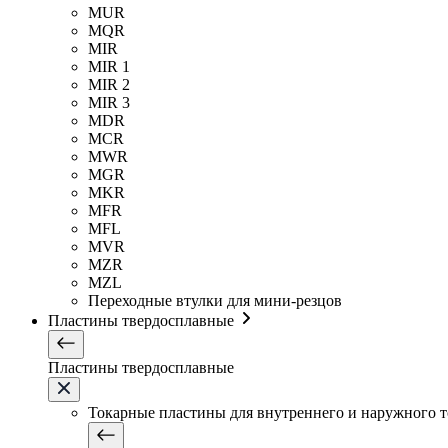
MUR
MQR
MIR
MIR 1
MIR 2
MIR 3
MDR
MCR
MWR
MGR
MKR
MFR
MFL
MVR
MZR
MZL
Переходные втулки для мини-резцов
Пластины твердосплавные
Пластины твердосплавные
Токарные пластины для внутреннего и наружного 