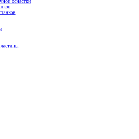
очной оснастки
анков
станков
ы
пластины