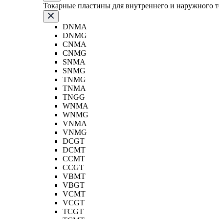
Токарные пластины для внутреннего и наружного 
DNMA
DNMG
CNMA
CNMG
SNMA
SNMG
TNMG
TNMA
TNGG
WNMA
WNMG
VNMA
VNMG
DCGT
DCMT
CCMT
CCGT
VBMT
VBGT
VCMT
VCGT
TCGT