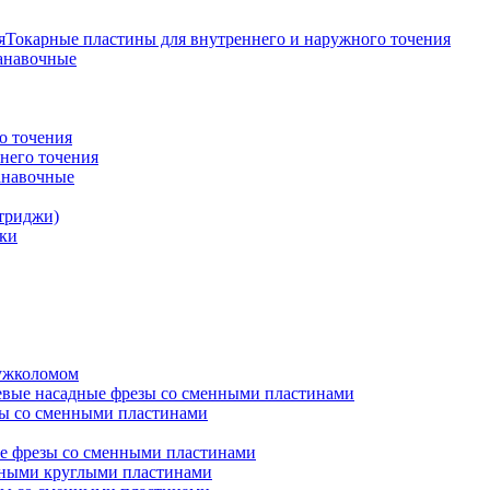
Токарные пластины для внутреннего и наружного точения
анавочные
о точения
него точения
анавочные
триджи)
ки
ружколомом
евые насадные фрезы со сменными пластинами
ы со сменными пластинами
е фрезы со сменными пластинами
нными круглыми пластинами