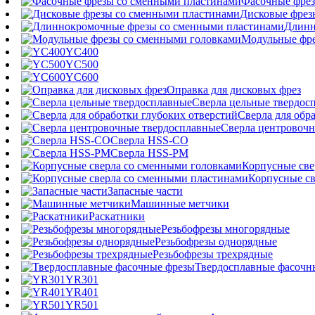
Фасочные фрез
Дисковые фрез
Длинн
Модульные фре
YC400
YC500
YC600
Оправка для дисковых фрез
Сверла цельные твердос
Сверла для обр
Сверла центровочн
Сверла HSS-CO
Сверла HSS-PM
Корпусные све
Корпусные св
Запасные части
Машинные метчики
Раскатники
Резьбофрезы многорядные
Резьбофрезы однорядные
Резьбофрезы трехрядные
Твердосплавные фасочн
YR301
YR401
YR501