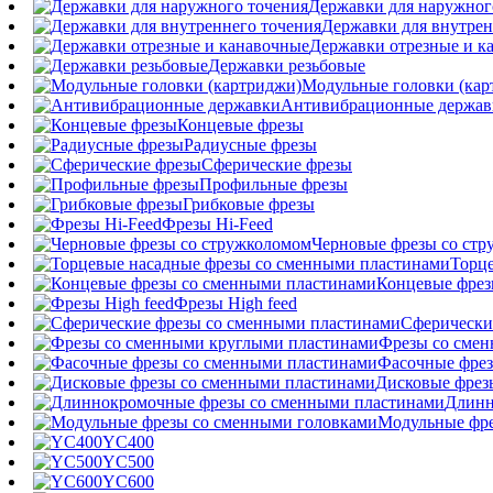
Державки для наружног
Державки для внутрен
Державки отрезные и к
Державки резьбовые
Модульные головки (кар
Антивибрационные держав
Концевые фрезы
Радиусные фрезы
Сферические фрезы
Профильные фрезы
Грибковые фрезы
Фрезы Hi-Feed
Черновые фрезы со ст
Торц
Концевые фрез
Фрезы High feed
Сферически
Фрезы со сме
Фасочные фрез
Дисковые фрез
Длинн
Модульные фре
YC400
YC500
YC600