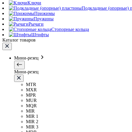
Ключи
Подкладные (опорные) 
Прижимы
Пружины
Рычаги
Стопорные кольца
Штифты
Каталог товаров
Мини-резец
Мини-резец
MTR
MXR
MPR
MUR
MQR
MIR
MIR 1
MIR 2
MIR 3