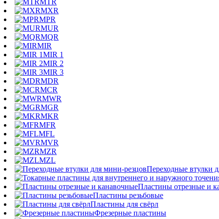
MTR
MXR
MPR
MUR
MQR
MIR
MIR 1
MIR 2
MIR 3
MDR
MCR
MWR
MGR
MKR
MFR
MFL
MVR
MZR
MZL
Переходные втулки д
Пластины отрезные и к
Пластины резьбовые
Пластины для свёрл
Фрезерные пластины