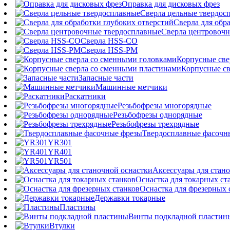
Оправка для дисковых фрез
Сверла цельные твердос
Сверла для обр
Сверла центровочн
Сверла HSS-CO
Сверла HSS-PM
Корпусные све
Корпусные св
Запасные части
Машинные метчики
Раскатники
Резьбофрезы многорядные
Резьбофрезы однорядные
Резьбофрезы трехрядные
Твердосплавные фасочн
YR301
YR401
YR501
Аксессуары для стан
Оснастка для токарных ст
Оснастка для фрезерных 
Державки токарные
Пластины
Винты подкладной пластин
Втулки