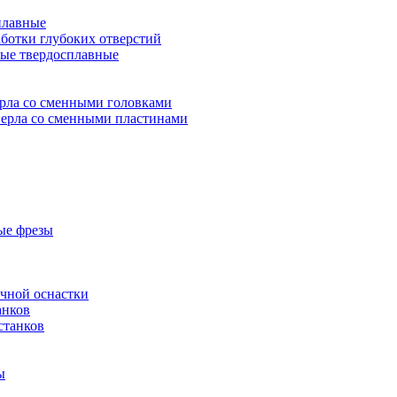
плавные
аботки глубоких отверстий
ые твердосплавные
рла со сменными головками
ерла со сменными пластинами
ые фрезы
очной оснастки
анков
станков
ы