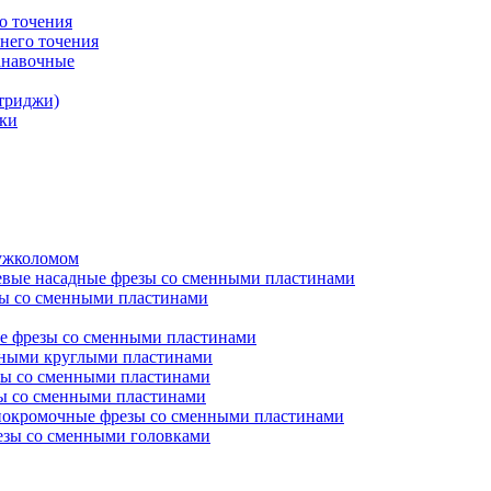
о точения
него точения
анавочные
триджи)
ки
ружколомом
евые насадные фрезы со сменными пластинами
ы со сменными пластинами
е фрезы со сменными пластинами
нными круглыми пластинами
ы со сменными пластинами
ы со сменными пластинами
окромочные фрезы со сменными пластинами
зы со сменными головками