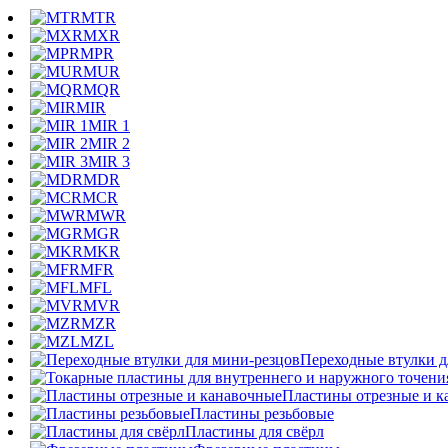
MTR
MXR
MPR
MUR
MQR
MIR
MIR 1
MIR 2
MIR 3
MDR
MCR
MWR
MGR
MKR
MFR
MFL
MVR
MZR
MZL
Переходные втулки д
Пластины отрезные и к
Пластины резьбовые
Пластины для свёрл