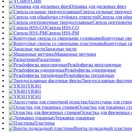
YC600
Оправка для дисковых фрез
Сверла цельные твердос
Сверла для обр
Сверла центровочн
Сверла HSS-CO
Сверла HSS-PM
Корпусные све
Корпусные св
Запасные части
Машинные метчики
Раскатники
Резьбофрезы многорядные
Резьбофрезы однорядные
Резьбофрезы трехрядные
Твердосплавные фасочн
YR301
YR401
YR501
Аксессуары для стан
Оснастка для токарных ст
Оснастка для фрезерных 
Державки токарные
Пластины
Винты подкладной пластин