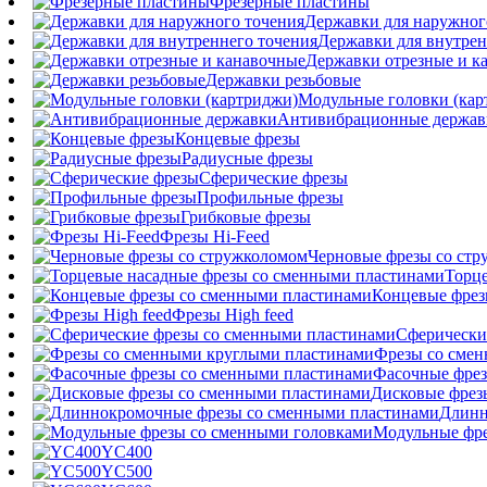
Фрезерные пластины
Державки для наружног
Державки для внутрен
Державки отрезные и к
Державки резьбовые
Модульные головки (кар
Антивибрационные держав
Концевые фрезы
Радиусные фрезы
Сферические фрезы
Профильные фрезы
Грибковые фрезы
Фрезы Hi-Feed
Черновые фрезы со ст
Торц
Концевые фрез
Фрезы High feed
Сферически
Фрезы со сме
Фасочные фрез
Дисковые фрез
Длинн
Модульные фре
YC400
YC500