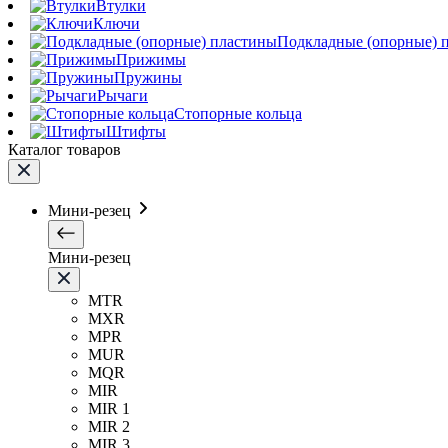
Втулки
Ключи
Подкладные (опорные) 
Прижимы
Пружины
Рычаги
Стопорные кольца
Штифты
Каталог товаров
Мини-резец
Мини-резец
MTR
MXR
MPR
MUR
MQR
MIR
MIR 1
MIR 2
MIR 3