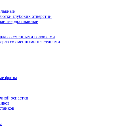
плавные
аботки глубоких отверстий
ые твердосплавные
рла со сменными головками
ерла со сменными пластинами
ые фрезы
очной оснастки
анков
станков
ы