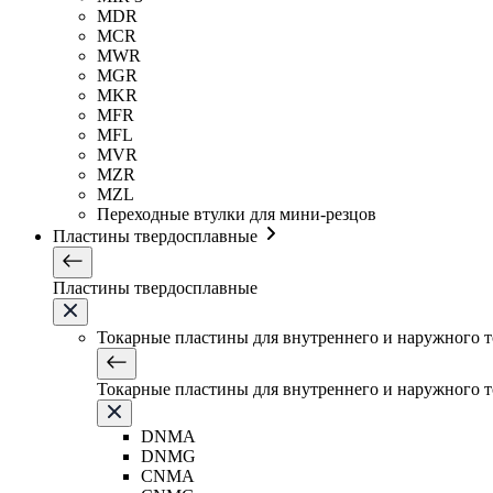
MDR
MCR
MWR
MGR
MKR
MFR
MFL
MVR
MZR
MZL
Переходные втулки для мини-резцов
Пластины твердосплавные
Пластины твердосплавные
Токарные пластины для внутреннего и наружного 
Токарные пластины для внутреннего и наружного 
DNMA
DNMG
CNMA