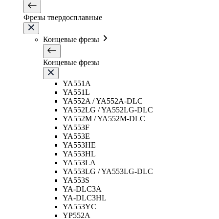
Фрезы твердосплавные
Концевые фрезы
Концевые фрезы
YA551A
YA551L
YA552A / YA552A-DLC
YA552LG / YA552LG-DLC
YA552M / YA552M-DLC
YA553F
YA553E
YA553HE
YA553HL
YA553LA
YA553LG / YA553LG-DLC
YA553S
YA-DLC3A
YA-DLC3HL
YA553YC
YP552A