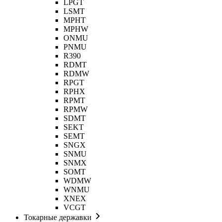
LPGT
LSMT
MPHT
MPHW
ONMU
PNMU
R390
RDMT
RDMW
RPGT
RPHX
RPMT
RPMW
SDMT
SEKT
SEMT
SNGX
SNMU
SNMX
SOMT
WDMW
WNMU
XNEX
VCGT
Токарные державки