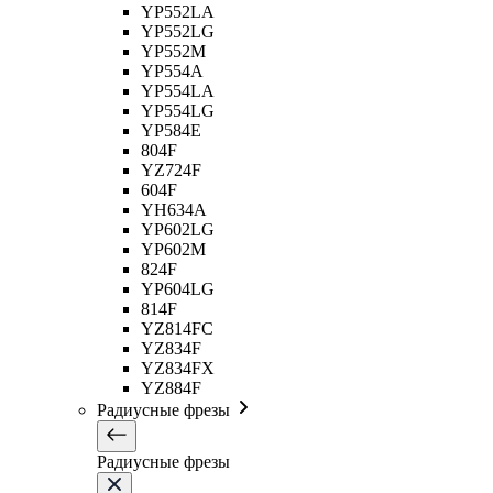
YP552LA
YP552LG
YP552M
YP554A
YP554LA
YP554LG
YP584E
804F
YZ724F
604F
YH634A
YP602LG
YP602M
824F
YP604LG
814F
YZ814FC
YZ834F
YZ834FX
YZ884F
Радиусные фрезы
Радиусные фрезы