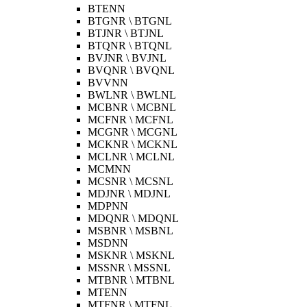
BTENN
BTGNR \ BTGNL
BTJNR \ BTJNL
BTQNR \ BTQNL
BVJNR \ BVJNL
BVQNR \ BVQNL
BVVNN
BWLNR \ BWLNL
MCBNR \ MCBNL
MCFNR \ MCFNL
MCGNR \ MCGNL
MCKNR \ MCKNL
MCLNR \ MCLNL
MCMNN
MCSNR \ MCSNL
MDJNR \ MDJNL
MDPNN
MDQNR \ MDQNL
MSBNR \ MSBNL
MSDNN
MSKNR \ MSKNL
MSSNR \ MSSNL
MTBNR \ MTBNL
MTENN
MTFNR \ MTFNL