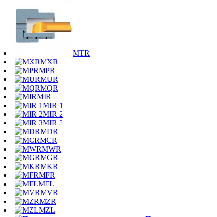
MTR
MXR
MPR
MUR
MQR
MIR
MIR 1
MIR 2
MIR 3
MDR
MCR
MWR
MGR
MKR
MFR
MFL
MVR
MZR
MZL