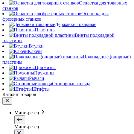
Оснастка для токарных
станков
Оснастка для
фрезерных станков
Державки токарные
Пластины
Винты подкладной
пластины
Втулки
Ключи
Подкладные (опорные)
пластины
Прижимы
Пружины
Рычаги
Стопорные кольца
Штифты
Каталог товаров
Мини-резец
Мини-резец