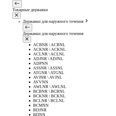
Токарные державки
Державки для наружного точения
Державки для наружного точения
ACBNR \ ACBNL
ACKNR \ ACKNL
ACLNR \ ACLNL
ADJNR \ ADJNL
ADPNN
ASSNR \ ASSNL
ATGNR \ ATGNL
AVJNR \ AVJNL
AVVNN
AWLNR \ AWLNL
BCBNR \ BCBNL
BCKNR \ BCKNL
BCLNR \ BCLNL
BCMNN
BDJNR
BDNN