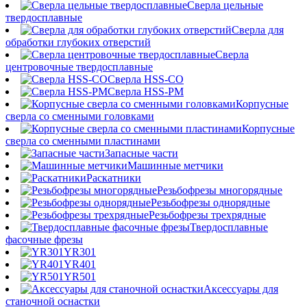
Сверла цельные
твердосплавные
Сверла для
обработки глубоких отверстий
Сверла
центровочные твердосплавные
Сверла HSS-CO
Сверла HSS-PM
Корпусные
сверла со сменными головками
Корпусные
сверла со сменными пластинами
Запасные части
Машинные метчики
Раскатники
Резьбофрезы многорядные
Резьбофрезы однорядные
Резьбофрезы трехрядные
Твердосплавные
фасочные фрезы
YR301
YR401
YR501
Аксессуары для
станочной оснастки