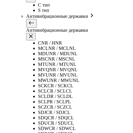
C тип
S тип
Антивибрационные державки
Антивибрационные державки
CNR / HNR
MCLNR / MCLNL
MDUNR / MDUNL
MSCNR / MSCNL
MTUNR / MTUNL
MVQNR / MVQNL
MVUNR / MVUNL
MWUNR / MWUNL
SCKCR / SCKCL
SCLCR / SCLCL
SCLDR / SCLDL
SCLPR / SCLPL
SCZCR / SCZCL
SDJCR / SDJCL
SDQCR / SDQCL
SDUCR / SDUCL
SDWCR / SDWCL