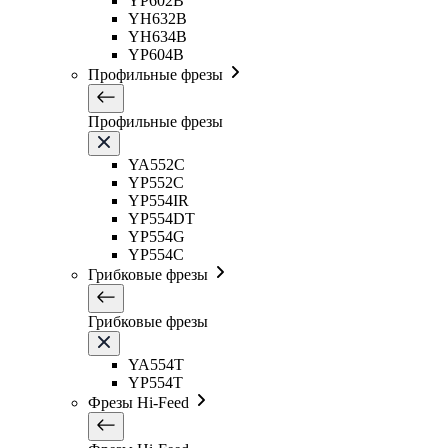
YP602B
YH632B
YH634B
YP604B
Профильные фрезы
Профильные фрезы
YA552C
YP552C
YP554IR
YP554DT
YP554G
YP554C
Грибковые фрезы
Грибковые фрезы
YA554T
YP554T
Фрезы Hi-Feed