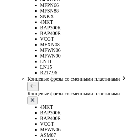
MFPN66
MFSN88
SNKX
4NKT
BAP300R
BAP400R
VCGT
MFXN08
MFWN06
MFWN90
LN11
LN15
R217.96
Концевые фрезы со сменными пластинами
Концевые фрезы со сменными пластинами
4NKT
BAP300R
BAP400R
VCGT
MFWN06
ASM07