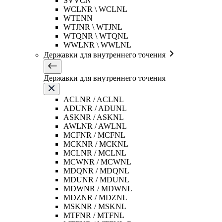
SVVCN
WCLNR \ WCLNL
WTENN
WTJNR \ WTJNL
WTQNR \ WTQNL
WWLNR \ WWLNL
Державки для внутреннего точения
Державки для внутреннего точения
ACLNR / ACLNL
ADUNR / ADUNL
ASKNR / ASKNL
AWLNR / AWLNL
MCFNR / MCFNL
MCKNR / MCKNL
MCLNR / MCLNL
MCWNR / MCWNL
MDQNR / MDQNL
MDUNR / MDUNL
MDWNR / MDWNL
MDZNR / MDZNL
MSKNR / MSKNL
MTFNR / MTFNL