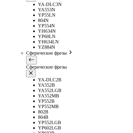
YA-DLC3N
YA553N
YP55LN
804N
YP554N
YH634N
YP60LN
YH634LN
YZ884N
Сферические фрезы
Сферические фрезы
YA-DLC2B
YA552B
YA552LGB
YA552MB
YP552B
YP552MB
802B
804B
YP552LGB
YP602LGB