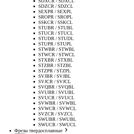
SDXCR / SDXCL
SDZCR / SDZCL
SEXPR / SEXPL
SROPR / SROPL
SSKCR / SSKCL
STUBR / STUBL
STUCR / STUCL
STUDR / STUDL
STUPR / STUPL
STWBR / STWBL
STWCR / STWCL
STXBR / STXBL
STZBR / STZBL
STZPR / STZPL
SVJBR / SVJBL
SVJCR / SVJCL
SVQBR / SVQBL
SVUBR / SVUBL
SVUCR / SVUCL
SVWBR / SVWBL
SVWCR / SVWCL
SVZCR / SVZCL
SWUBR / SWUBL
SWUCR / SWUCL
Фрезы твердосплавные