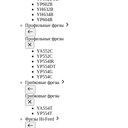
YP602B
YH632B
YH634B
YP604B
Профильные фрезы
Профильные фрезы
YA552C
YP552C
YP554IR
YP554DT
YP554G
YP554C
Грибковые фрезы
Грибковые фрезы
YA554T
YP554T
Фрезы Hi-Feed