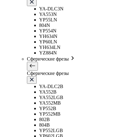
YA-DLC3N
YA553N
YP55LN
804N
YP554N
YH634N
YP60LN
YH634LN
YZ884N
Сферические фрезы
Сферические фрезы
YA-DLC2B
YA552B
YA552LGB
YA552MB
YP552B
YP552MB
802B
804B
YP552LGB
YP602LGB