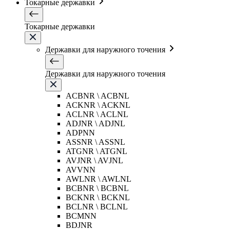
Токарные державки
Токарные державки
Державки для наружного точения
Державки для наружного точения
ACBNR \ ACBNL
ACKNR \ ACKNL
ACLNR \ ACLNL
ADJNR \ ADJNL
ADPNN
ASSNR \ ASSNL
ATGNR \ ATGNL
AVJNR \ AVJNL
AVVNN
AWLNR \ AWLNL
BCBNR \ BCBNL
BCKNR \ BCKNL
BCLNR \ BCLNL
BCMNN
BDJNR