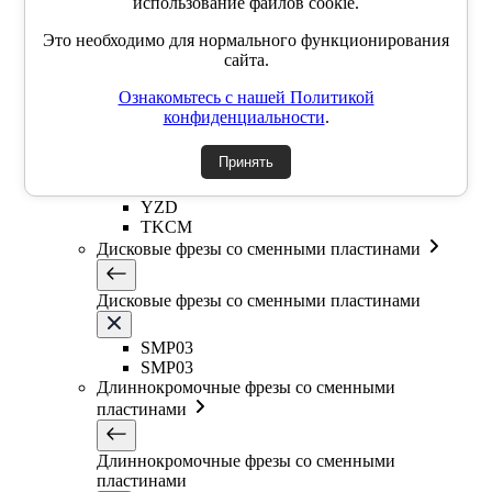
использование файлов cookie.
EMR6R
Т-образная фреза
Это необходимо для нормального функционирования
Фасочные фрезы со сменными пластинами
сайта.
Ознакомьтесь с нашей Политикой
Фасочные фрезы со сменными пластинами
конфиденциальности
.
SSK
Принять
SSP
SSY
YZD
TKCM
Дисковые фрезы со сменными пластинами
Дисковые фрезы со сменными пластинами
SMP03
SMP03
Длиннокромочные фрезы со сменными
пластинами
Длиннокромочные фрезы со сменными
пластинами