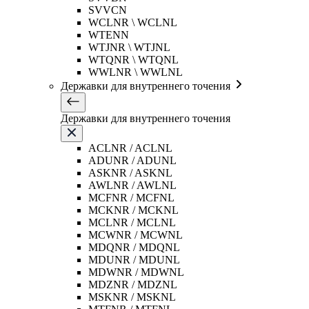
SVVCN
WCLNR \ WCLNL
WTENN
WTJNR \ WTJNL
WTQNR \ WTQNL
WWLNR \ WWLNL
Державки для внутреннего точения
Державки для внутреннего точения
ACLNR / ACLNL
ADUNR / ADUNL
ASKNR / ASKNL
AWLNR / AWLNL
MCFNR / MCFNL
MCKNR / MCKNL
MCLNR / MCLNL
MCWNR / MCWNL
MDQNR / MDQNL
MDUNR / MDUNL
MDWNR / MDWNL
MDZNR / MDZNL
MSKNR / MSKNL