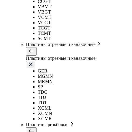
CCGT
VBMT
VBGT
VCMT
VCGT
TCGT
TCMT
SCMT
Пластины отрезные и канавочные
Пластины отрезные и канавочные
GER
MGMN
MRMN
SP
TDC
TDJ
TDT
XCML
XCMN
XCMR
Пластины резьбовые