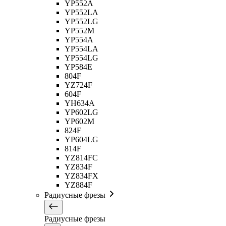
YP552A
YP552LA
YP552LG
YP552M
YP554A
YP554LA
YP554LG
YP584E
804F
YZ724F
604F
YH634A
YP602LG
YP602M
824F
YP604LG
814F
YZ814FC
YZ834F
YZ834FX
YZ884F
Радиусные фрезы
Радиусные фрезы