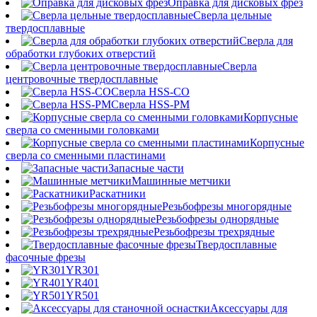
Оправка для дисковых фрез
Сверла цельные
твердосплавные
Сверла для
обработки глубоких отверстий
Сверла
центровочные твердосплавные
Сверла HSS-CO
Сверла HSS-PM
Корпусные
сверла со сменными головками
Корпусные
сверла со сменными пластинами
Запасные части
Машинные метчики
Раскатники
Резьбофрезы многорядные
Резьбофрезы однорядные
Резьбофрезы трехрядные
Твердосплавные
фасочные фрезы
YR301
YR401
YR501
Аксессуары для