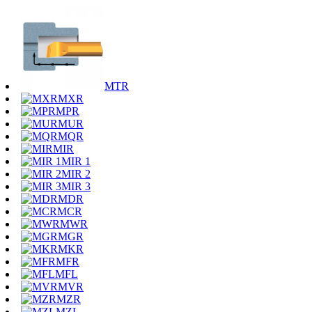
MTR
MXR
MPR
MUR
MQR
MIR
MIR 1
MIR 2
MIR 3
MDR
MCR
MWR
MGR
MKR
MFR
MFL
MVR
MZR
MZL