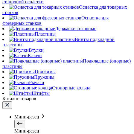
станочной оснастки
Оснастка для токарных
станков
Оснастка для
фрезерных станков
Державки токарные
Пластины
Винты подкладной
пластины
Втулки
Ключи
Подкладные (опорные)
пластины
Прижимы
Пружины
Рычаги
Стопорные кольца
Штифты
Каталог товаров
Мини-резец
Мини-резец