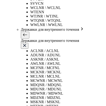
SVVCN
WCLNR \ WCLNL
WTENN
WTJNR \ WTJNL
WTQNR \ WTQNL
WWLNR \ WWLNL
Державки для внутреннего точения
Державки для внутреннего точения
ACLNR / ACLNL
ADUNR / ADUNL
ASKNR / ASKNL
AWLNR / AWLNL
MCFNR / MCFNL
MCKNR / MCKNL
MCLNR / MCLNL
MCWNR / MCWNL
MDQNR / MDQNL
MDUNR / MDUNL
MDWNR / MDWNL
MDZNR / MDZNL
MSKNR / MSKNL