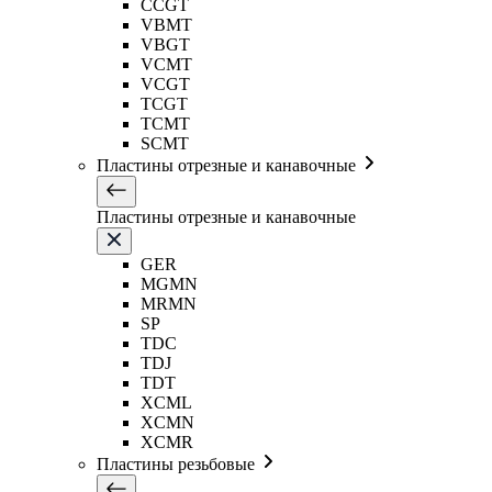
CCGT
VBMT
VBGT
VCMT
VCGT
TCGT
TCMT
SCMT
Пластины отрезные и канавочные
Пластины отрезные и канавочные
GER
MGMN
MRMN
SP
TDC
TDJ
TDT
XCML
XCMN
XCMR
Пластины резьбовые