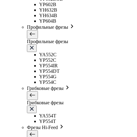
YP602B
YH632B
YH634B
YP604B
Профильные фрезы
Профильные фрезы
YA552C
YP552C
YP554IR
YP554DT
YP554G
YP554C
Грибковые фрезы
Грибковые фрезы
YA554T
YP554T
Фрезы Hi-Feed