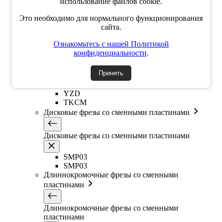
использование файлов cookie.
EMR6R
Т-образная фреза
Это необходимо для нормального функционирования
Фасочные фрезы со сменными пластинами
сайта.
Ознакомьтесь с нашей Политикой
Фасочные фрезы со сменными пластинами
конфиденциальности
.
SSK
Принять
SSP
SSY
YZD
TKCM
Дисковые фрезы со сменными пластинами
Дисковые фрезы со сменными пластинами
SMP03
SMP03
Длиннокромочные фрезы со сменными
пластинами
Длиннокромочные фрезы со сменными
пластинами