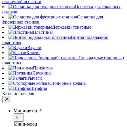
станочной оснастки
Оснастка для токарных
станков
Оснастка для
фрезерных станков
Державки токарные
Пластины
Винты подкладной
пластины
Втулки
Ключи
Подкладные (опорные)
пластины
Прижимы
Пружины
Рычаги
Стопорные кольца
Штифты
Каталог товаров
Мини-резец
Мини-резец