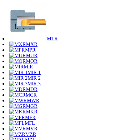
MTR
MXR
MPR
MUR
MQR
MIR
MIR 1
MIR 2
MIR 3
MDR
MCR
MWR
MGR
MKR
MFR
MFL
MVR
MZR
MZL