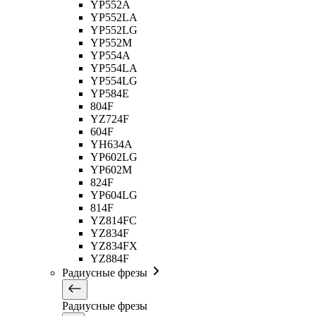
YP552A
YP552LA
YP552LG
YP552M
YP554A
YP554LA
YP554LG
YP584E
804F
YZ724F
604F
YH634A
YP602LG
YP602M
824F
YP604LG
814F
YZ814FC
YZ834F
YZ834FX
YZ884F
Радиусные фрезы
Радиусные фрезы