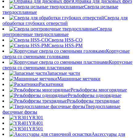
Оправка для дисковых фрез
Сверла цельные
твердосплавные
Сверла для
обработки глубоких отверстий
Сверла
центровочные твердосплавные
Сверла HSS-CO
Сверла HSS-PM
Корпусные
сверла со сменными головками
Корпусные
сверла со сменными пластинами
Запасные части
Машинные метчики
Раскатники
Резьбофрезы многорядные
Резьбофрезы однорядные
Резьбофрезы трехрядные
Твердосплавные
фасочные фрезы
YR301
YR401
YR501
Аксессуары для