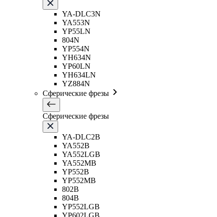
YA-DLC3N
YA553N
YP55LN
804N
YP554N
YH634N
YP60LN
YH634LN
YZ884N
Сферические фрезы
Сферические фрезы
YA-DLC2B
YA552B
YA552LGB
YA552MB
YP552B
YP552MB
802B
804B
YP552LGB
YP602LGB