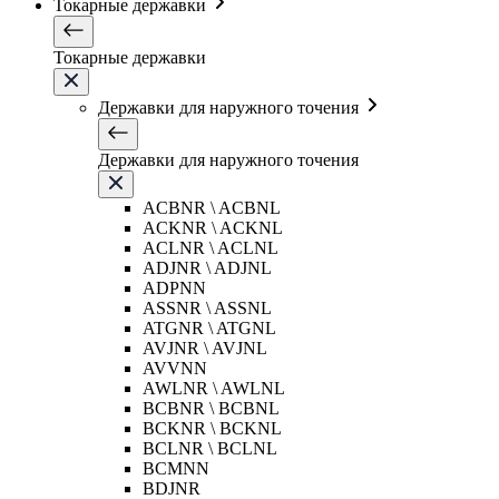
Токарные державки
Токарные державки
Державки для наружного точения
Державки для наружного точения
ACBNR \ ACBNL
ACKNR \ ACKNL
ACLNR \ ACLNL
ADJNR \ ADJNL
ADPNN
ASSNR \ ASSNL
ATGNR \ ATGNL
AVJNR \ AVJNL
AVVNN
AWLNR \ AWLNL
BCBNR \ BCBNL
BCKNR \ BCKNL
BCLNR \ BCLNL
BCMNN
BDJNR