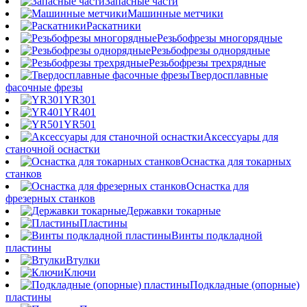
Запасные части
Машинные метчики
Раскатники
Резьбофрезы многорядные
Резьбофрезы однорядные
Резьбофрезы трехрядные
Твердосплавные
фасочные фрезы
YR301
YR401
YR501
Аксессуары для
станочной оснастки
Оснастка для токарных
станков
Оснастка для
фрезерных станков
Державки токарные
Пластины
Винты подкладной
пластины
Втулки
Ключи
Подкладные (опорные)
пластины