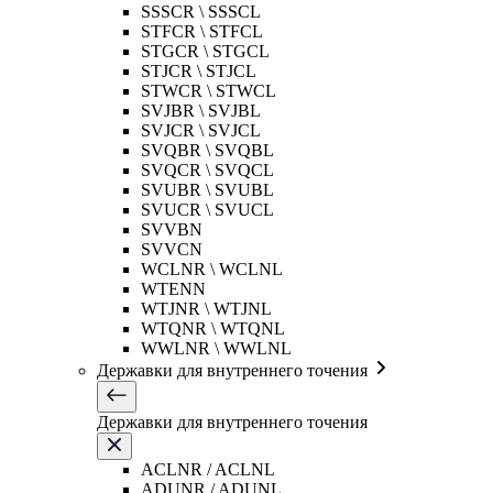
SSSCR \ SSSCL
STFCR \ STFCL
STGCR \ STGCL
STJCR \ STJCL
STWCR \ STWCL
SVJBR \ SVJBL
SVJCR \ SVJCL
SVQBR \ SVQBL
SVQCR \ SVQCL
SVUBR \ SVUBL
SVUCR \ SVUCL
SVVBN
SVVCN
WCLNR \ WCLNL
WTENN
WTJNR \ WTJNL
WTQNR \ WTQNL
WWLNR \ WWLNL
Державки для внутреннего точения
Державки для внутреннего точения
ACLNR / ACLNL
ADUNR / ADUNL