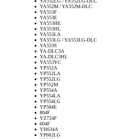
YA552LG / YA552LG-DLC
YA552M / YA552M-DLC
YA553F
YA553E
YA553HE
YA553HL
YA553LA
YA553LG / YA553LG-DLC
YA553S
YA-DLC3A
YA-DLC3HL
YA553YC
YP552A
YP552LA
YP552LG
YP552M
YP554A
YP554LA
YP554LG
YP584E
804F
YZ724F
604F
YH634A
YP602LG