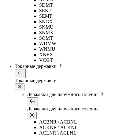
SDMT
SEKT
SEMT
SNGX
SNMU
SNMX
SOMT
WDMW
WNMU
XNEX
VCGT
Токарные державки
Токарные державки
Державки для наружного точения
Державки для наружного точения
ACBNR \ ACBNL
ACKNR \ ACKNL
ACLNR \ ACLNL