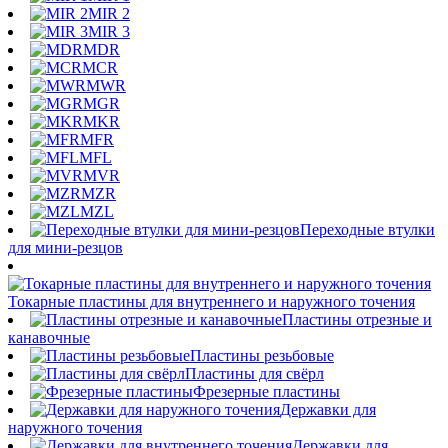
MIR 2
MIR 3
MDR
MCR
MWR
MGR
MKR
MFR
MFL
MVR
MZR
MZL
Переходные втулки
для мини-резцов
Токарные пластины для внутреннего и наружного точения
Пластины отрезные и
канавочные
Пластины резьбовые
Пластины для свёрл
Фрезерные пластины
Державки для
наружного точения
Державки для