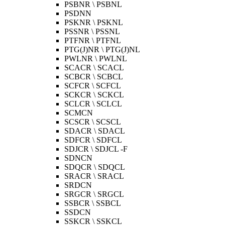
PSBNR \ PSBNL
PSDNN
PSKNR \ PSKNL
PSSNR \ PSSNL
PTFNR \ PTFNL
PTG(J)NR \ PTG(J)NL
PWLNR \ PWLNL
SCACR \ SCACL
SCBCR \ SCBCL
SCFCR \ SCFCL
SCKCR \ SCKCL
SCLCR \ SCLCL
SCMCN
SCSCR \ SCSCL
SDACR \ SDACL
SDFCR \ SDFCL
SDJCR \ SDJCL -F
SDNCN
SDQCR \ SDQCL
SRACR \ SRACL
SRDCN
SRGCR \ SRGCL
SSBCR \ SSBCL
SSDCN
SSKCR \ SSKCL