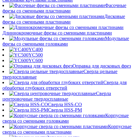
Фасочные
фрезы со сменными пластинами
Дисковые
фрезы со сменными пластинами
Длиннокромочные фрезы со сменными пластинами
Модульные
фрезы со сменными головками
YC400
YC500
YC600
Оправка для дисковых фрез
Сверла цельные
твердосплавные
Сверла для
обработки глубоких отверстий
Сверла
центровочные твердосплавные
Сверла HSS-CO
Сверла HSS-PM
Корпусные
сверла со сменными головками
Корпусные
сверла со сменными пластинами