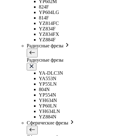
YP602M
824F
YP604LG
814F
YZ814FC
YZ834F
YZ834FX
YZ884F
Радиусные фрезы
Радиусные фрезы
YA-DLC3N
YA553N
YP55LN
804N
YP554N
YH634N
YP60LN
YH634LN
YZ884N
Сферические фрезы