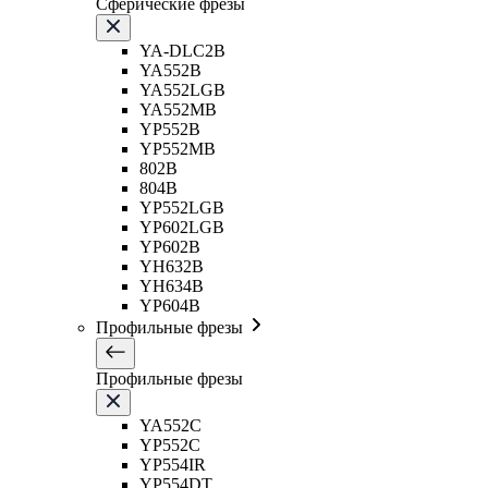
Сферические фрезы
YA-DLC2B
YA552B
YA552LGB
YA552MB
YP552B
YP552MB
802B
804B
YP552LGB
YP602LGB
YP602B
YH632B
YH634B
YP604B
Профильные фрезы
Профильные фрезы
YA552C
YP552C
YP554IR
YP554DT