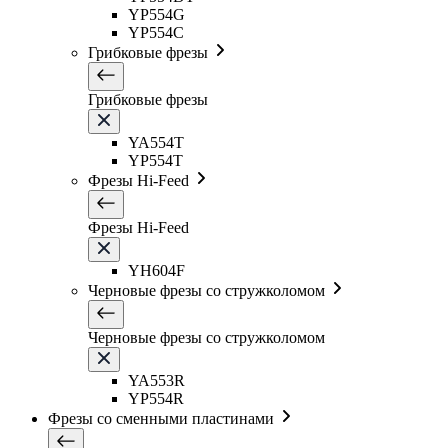
YP554G
YP554C
Грибковые фрезы
Грибковые фрезы
YA554T
YP554T
Фрезы Hi-Feed
Фрезы Hi-Feed
YH604F
Черновые фрезы со стружколомом
Черновые фрезы со стружколомом
YA553R
YP554R
Фрезы со сменными пластинами