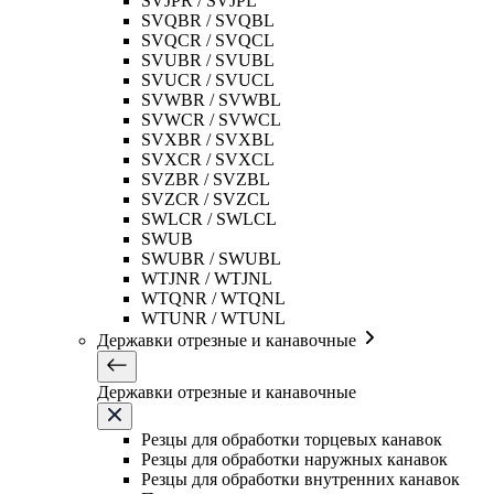
SVJPR / SVJPL
SVQBR / SVQBL
SVQCR / SVQCL
SVUBR / SVUBL
SVUCR / SVUCL
SVWBR / SVWBL
SVWCR / SVWCL
SVXBR / SVXBL
SVXCR / SVXCL
SVZBR / SVZBL
SVZCR / SVZCL
SWLCR / SWLCL
SWUB
SWUBR / SWUBL
WTJNR / WTJNL
WTQNR / WTQNL
WTUNR / WTUNL
Державки отрезные и канавочные
Державки отрезные и канавочные
Резцы для обработки торцевых канавок
Резцы для обработки наружных канавок
Резцы для обработки внутренних канавок