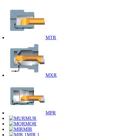
MTR
MXR
MPR
MUR
MQR
MIR
MIR 1