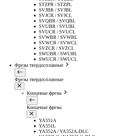
STZPR / STZPL
SVJBR / SVJBL
SVJCR / SVJCL
SVQBR / SVQBL
SVUBR / SVUBL
SVUCR / SVUCL
SVWBR / SVWBL
SVWCR / SVWCL
SVZCR / SVZCL
SWUBR / SWUBL
SWUCR / SWUCL
Фрезы твердосплавные
Фрезы твердосплавные
Концевые фрезы
Концевые фрезы
YA551A
YA551L
YA552A / YA552A-DLC