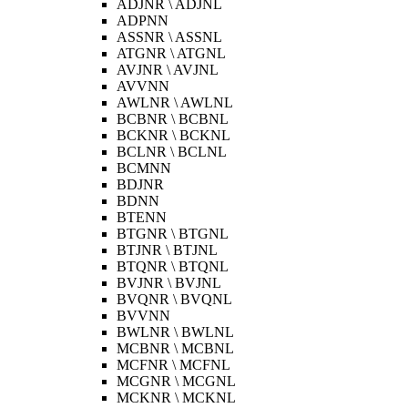
ADJNR \ ADJNL
ADPNN
ASSNR \ ASSNL
ATGNR \ ATGNL
AVJNR \ AVJNL
AVVNN
AWLNR \ AWLNL
BCBNR \ BCBNL
BCKNR \ BCKNL
BCLNR \ BCLNL
BCMNN
BDJNR
BDNN
BTENN
BTGNR \ BTGNL
BTJNR \ BTJNL
BTQNR \ BTQNL
BVJNR \ BVJNL
BVQNR \ BVQNL
BVVNN
BWLNR \ BWLNL
MCBNR \ MCBNL
MCFNR \ MCFNL
MCGNR \ MCGNL
MCKNR \ MCKNL