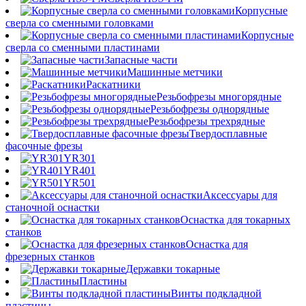
Корпусные
сверла со сменными головками
Корпусные
сверла со сменными пластинами
Запасные части
Машинные метчики
Раскатники
Резьбофрезы многорядные
Резьбофрезы однорядные
Резьбофрезы трехрядные
Твердосплавные
фасочные фрезы
YR301
YR401
YR501
Аксессуары для
станочной оснастки
Оснастка для токарных
станков
Оснастка для
фрезерных станков
Державки токарные
Пластины
Винты подкладной
пластины