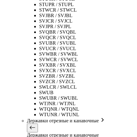
STUPR / STUPL
STWCR / STWCL
SVJBR / SVJBL
SVJCR / SVJCL
SVJPR / SVJPL
SVQBR / SVQBL
SVQCR / SVQCL
SVUBR / SVUBL
SVUCR / SVUCL
SVWBR / SVWBL
SVWCR / SVWCL
SVXBR / SVXBL
SVXCR / SVXCL
SVZBR / SVZBL
SVZCR / SVZCL
SWLCR / SWLCL
SWUB
SWUBR / SWUBL
WTJNR / WTJNL
WTQNR / WTQNL
WTUNR / WTUNL
Державки отрезные и канавочные
Державки отрезные и канавочные