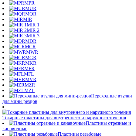
MPR
MUR
MQR
MIR
MIR 1
MIR 2
MIR 3
MDR
MCR
MWR
MGR
MKR
MFR
MFL
MVR
MZR
MZL
Переходные втулки
для мини-резцов
Токарные пластины для внутреннего и наружного точения
Пластины отрезные и
канавочные
Пластины резьбовые