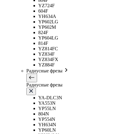
804F
YZ724F
604F
YH634A
YP602LG
YP602M
824F
YP604LG
814F
YZ814FC
YZ834F
YZ834FX
YZ884F
Радиусные фрезы
Радиусные фрезы
YA-DLC3N
YA553N
YP55LN
804N
YP554N
YH634N
YP60LN