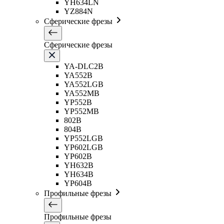
YH634LN
YZ884N
Сферические фрезы
Сферические фрезы
YA-DLC2B
YA552B
YA552LGB
YA552MB
YP552B
YP552MB
802B
804B
YP552LGB
YP602LGB
YP602B
YH632B
YH634B
YP604B
Профильные фрезы
Профильные фрезы