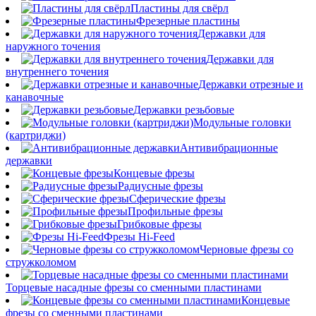
Пластины для свёрл
Фрезерные пластины
Державки для
наружного точения
Державки для
внутреннего точения
Державки отрезные и
канавочные
Державки резьбовые
Модульные головки
(картриджи)
Антивибрационные
державки
Концевые фрезы
Радиусные фрезы
Сферические фрезы
Профильные фрезы
Грибковые фрезы
Фрезы Hi-Feed
Черновые фрезы со
стружколомом
Торцевые насадные фрезы со сменными пластинами
Концевые
фрезы со сменными пластинами