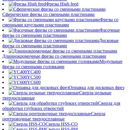
Фрезы High feed
Сферические фрезы со сменными пластинами
Фрезы со
сменными круглыми пластинами
Фасочные
фрезы со сменными пластинами
Дисковые
фрезы со сменными пластинами
Длиннокромочные фрезы со сменными пластинами
Модульные
фрезы со сменными головками
YC400
YC500
YC600
Оправка для дисковых фрез
Сверла цельные
твердосплавные
Сверла для
обработки глубоких отверстий
Сверла
центровочные твердосплавные
Сверла HSS-CO
Сверла HSS-PM