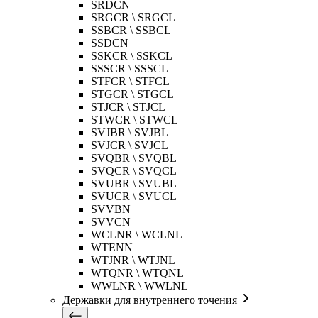
SRDCN
SRGCR \ SRGCL
SSBCR \ SSBCL
SSDCN
SSKCR \ SSKCL
SSSCR \ SSSCL
STFCR \ STFCL
STGCR \ STGCL
STJCR \ STJCL
STWCR \ STWCL
SVJBR \ SVJBL
SVJCR \ SVJCL
SVQBR \ SVQBL
SVQCR \ SVQCL
SVUBR \ SVUBL
SVUCR \ SVUCL
SVVBN
SVVCN
WCLNR \ WCLNL
WTENN
WTJNR \ WTJNL
WTQNR \ WTQNL
WWLNR \ WWLNL
Державки для внутреннего точения