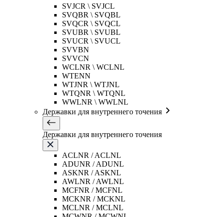
SVJCR \ SVJCL
SVQBR \ SVQBL
SVQCR \ SVQCL
SVUBR \ SVUBL
SVUCR \ SVUCL
SVVBN
SVVCN
WCLNR \ WCLNL
WTENN
WTJNR \ WTJNL
WTQNR \ WTQNL
WWLNR \ WWLNL
Державки для внутреннего точения
Державки для внутреннего точения
ACLNR / ACLNL
ADUNR / ADUNL
ASKNR / ASKNL
AWLNR / AWLNL
MCFNR / MCFNL
MCKNR / MCKNL
MCLNR / MCLNL
MCWNR / MCWNL