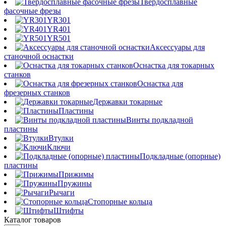
Твердосплавные
фасочные фрезы
YR301
YR401
YR501
Аксессуары для
станочной оснастки
Оснастка для токарных
станков
Оснастка для
фрезерных станков
Державки токарные
Пластины
Винты подкладной
пластины
Втулки
Ключи
Подкладные (опорные)
пластины
Прижимы
Пружины
Рычаги
Стопорные кольца
Штифты
Каталог товаров