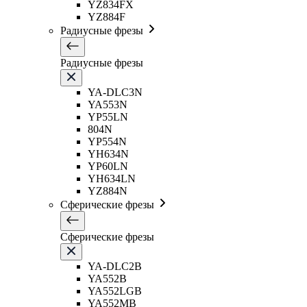
YZ834FX
YZ884F
Радиусные фрезы
Радиусные фрезы
YA-DLC3N
YA553N
YP55LN
804N
YP554N
YH634N
YP60LN
YH634LN
YZ884N
Сферические фрезы
Сферические фрезы
YA-DLC2B
YA552B
YA552LGB
YA552MB