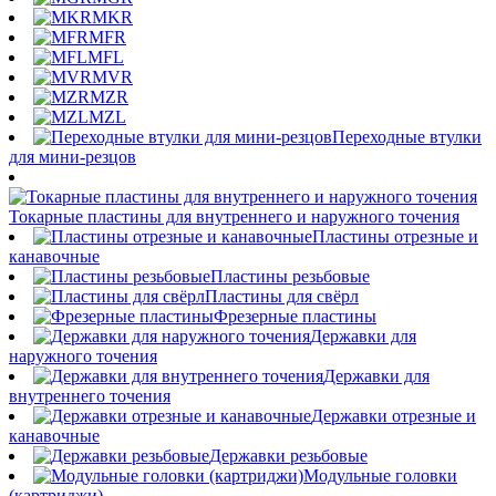
MKR
MFR
MFL
MVR
MZR
MZL
Переходные втулки
для мини-резцов
Токарные пластины для внутреннего и наружного точения
Пластины отрезные и
канавочные
Пластины резьбовые
Пластины для свёрл
Фрезерные пластины
Державки для
наружного точения
Державки для
внутреннего точения
Державки отрезные и
канавочные
Державки резьбовые
Модульные головки
(картриджи)