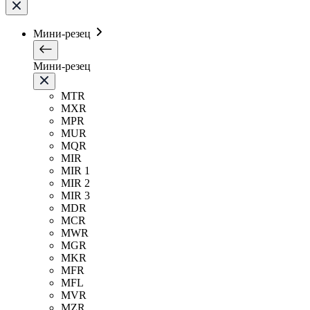
Мини-резец
Мини-резец
MTR
MXR
MPR
MUR
MQR
MIR
MIR 1
MIR 2
MIR 3
MDR
MCR
MWR
MGR
MKR
MFR
MFL
MVR
MZR