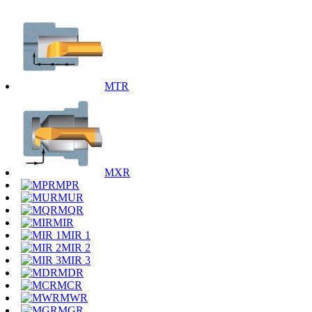
MTR
MXR
MPR
MUR
MQR
MIR
MIR 1
MIR 2
MIR 3
MDR
MCR
MWR
MGR