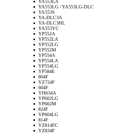
YA553LA
YA553LG / YA553LG-DLC
YA553S
YA-DLC3A
YA-DLC3HL
YA553YC
YP552A
YP552LA
YP552LG
YP552M
YP554A
YP554LA
YP554LG
YP584E
804F
YZ724F
604F
YH634A
YP602LG
YP602M
824F
YP604LG
814F
YZ814FC
YZ834F