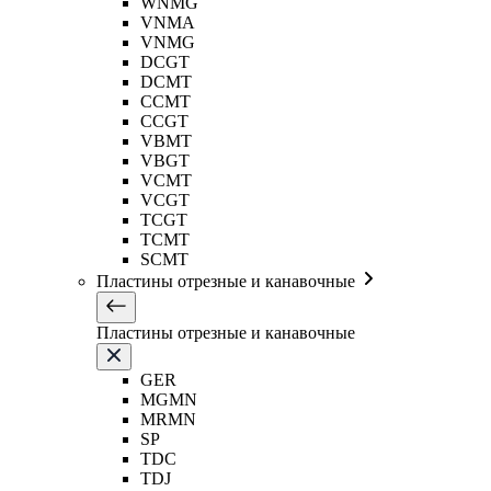
WNMG
VNMA
VNMG
DCGT
DCMT
CCMT
CCGT
VBMT
VBGT
VCMT
VCGT
TCGT
TCMT
SCMT
Пластины отрезные и канавочные
Пластины отрезные и канавочные
GER
MGMN
MRMN
SP
TDC
TDJ