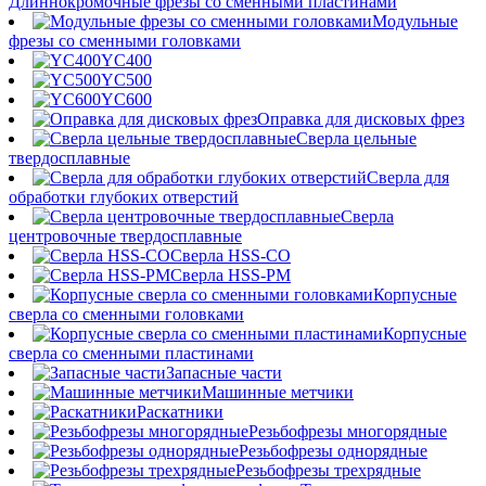
Длиннокромочные фрезы со сменными пластинами
Модульные
фрезы со сменными головками
YC400
YC500
YC600
Оправка для дисковых фрез
Сверла цельные
твердосплавные
Сверла для
обработки глубоких отверстий
Сверла
центровочные твердосплавные
Сверла HSS-CO
Сверла HSS-PM
Корпусные
сверла со сменными головками
Корпусные
сверла со сменными пластинами
Запасные части
Машинные метчики
Раскатники
Резьбофрезы многорядные
Резьбофрезы однорядные
Резьбофрезы трехрядные