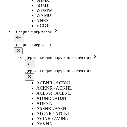
SNMX
SOMT
WDMW
WNMU
XNEX
VCGT
Токарные державки
Токарные державки
Державки для наружного точения
Державки для наружного точения
ACBNR \ ACBNL
ACKNR \ ACKNL
ACLNR \ ACLNL
ADJNR \ ADJNL
ADPNN
ASSNR \ ASSNL
ATGNR \ ATGNL
AVJNR \ AVJNL
AVVNN