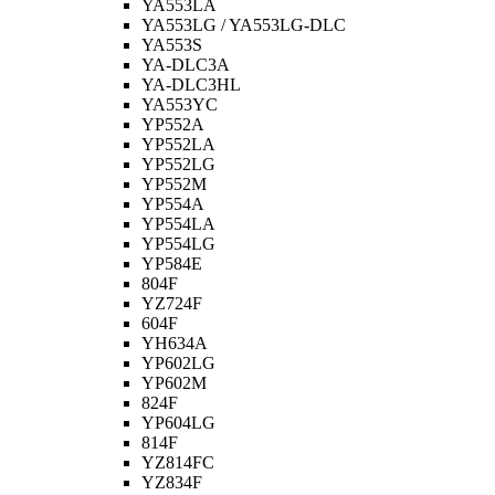
YA553LA
YA553LG / YA553LG-DLC
YA553S
YA-DLC3A
YA-DLC3HL
YA553YC
YP552A
YP552LA
YP552LG
YP552M
YP554A
YP554LA
YP554LG
YP584E
804F
YZ724F
604F
YH634A
YP602LG
YP602M
824F
YP604LG
814F
YZ814FC
YZ834F