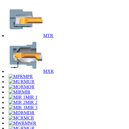
MTR
MXR
MPR
MUR
MQR
MIR
MIR 1
MIR 2
MIR 3
MDR
MCR
MWR
MGR