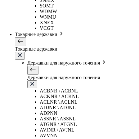
SNMX
SOMT
WDMW
WNMU
XNEX
VCGT
Токарные державки
Токарные державки
Державки для наружного точения
Державки для наружного точения
ACBNR \ ACBNL
ACKNR \ ACKNL
ACLNR \ ACLNL
ADJNR \ ADJNL
ADPNN
ASSNR \ ASSNL
ATGNR \ ATGNL
AVJNR \ AVJNL
AVVNN