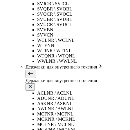
SVJCR \ SVJCL
SVQBR \ SVQBL
SVQCR \ SVQCL
SVUBR \ SVUBL
SVUCR \ SVUCL
SVVBN
SVVCN
WCLNR \ WCLNL
WTENN
WTJNR \ WTJNL
WTQNR \ WTQNL
WWLNR \ WWLNL
Державки для внутреннего точения
Державки для внутреннего точения
ACLNR / ACLNL
ADUNR / ADUNL
ASKNR / ASKNL
AWLNR / AWLNL
MCFNR / MCFNL
MCKNR / MCKNL
MCLNR / MCLNL
MCWNR / MCWNL