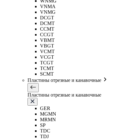
WNMG
VNMA
VNMG
DCGT
DCMT
CCMT
CCGT
VBMT
VBGT
VCMT
VCGT
TCGT
TCMT
SCMT
Пластины отрезные и канавочные
Пластины отрезные и канавочные
GER
MGMN
MRMN
SP
TDC
TDJ