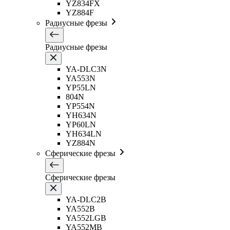
YZ834FX
YZ884F
Радиусные фрезы
Радиусные фрезы
YA-DLC3N
YA553N
YP55LN
804N
YP554N
YH634N
YP60LN
YH634LN
YZ884N
Сферические фрезы
Сферические фрезы
YA-DLC2B
YA552B
YA552LGB
YA552MB