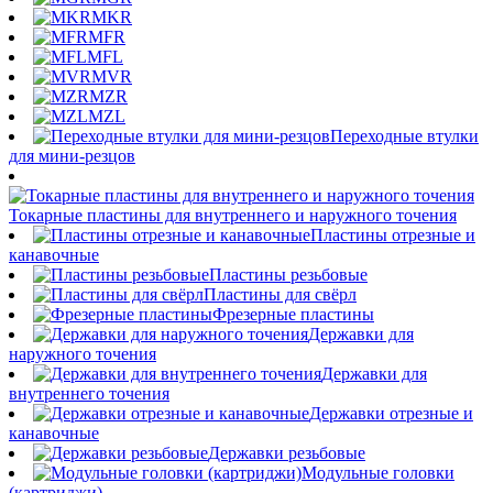
MKR
MFR
MFL
MVR
MZR
MZL
Переходные втулки
для мини-резцов
Токарные пластины для внутреннего и наружного точения
Пластины отрезные и
канавочные
Пластины резьбовые
Пластины для свёрл
Фрезерные пластины
Державки для
наружного точения
Державки для
внутреннего точения
Державки отрезные и
канавочные
Державки резьбовые
Модульные головки
(картриджи)