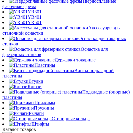
Твердосплавные
фасочные фрезы
YR301
YR401
YR501
Аксессуары для
станочной оснастки
Оснастка для токарных
станков
Оснастка для
фрезерных станков
Державки токарные
Пластины
Винты подкладной
пластины
Втулки
Ключи
Подкладные (опорные)
пластины
Прижимы
Пружины
Рычаги
Стопорные кольца
Штифты
Каталог товаров