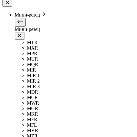
Мини-резец
Мини-резец
MTR
MXR
MPR
MUR
MQR
MIR
MIR 1
MIR 2
MIR 3
MDR
MCR
MWR
MGR
MKR
MFR
MFL
MVR
MZR