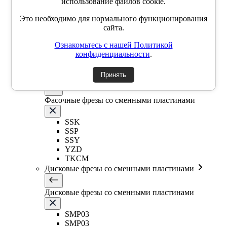
использование файлов cookie.
Фрезы со сменными круглыми пластинами
Это необходимо для нормального функционирования
сайта.
EMR5R
Ознакомьтесь с нашей Политикой
EMR5R
конфиденциальности
.
EMR6R
Т-образная фреза
Принять
Фасочные фрезы со сменными пластинами
Фасочные фрезы со сменными пластинами
SSK
SSP
SSY
YZD
TKCM
Дисковые фрезы со сменными пластинами
Дисковые фрезы со сменными пластинами
SMP03
SMP03