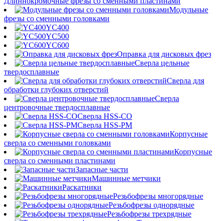
Длиннокромочные фрезы со сменными пластинами
Модульные
фрезы со сменными головками
YC400
YC500
YC600
Оправка для дисковых фрез
Сверла цельные
твердосплавные
Сверла для
обработки глубоких отверстий
Сверла
центровочные твердосплавные
Сверла HSS-CO
Сверла HSS-PM
Корпусные
сверла со сменными головками
Корпусные
сверла со сменными пластинами
Запасные части
Машинные метчики
Раскатники
Резьбофрезы многорядные
Резьбофрезы однорядные
Резьбофрезы трехрядные