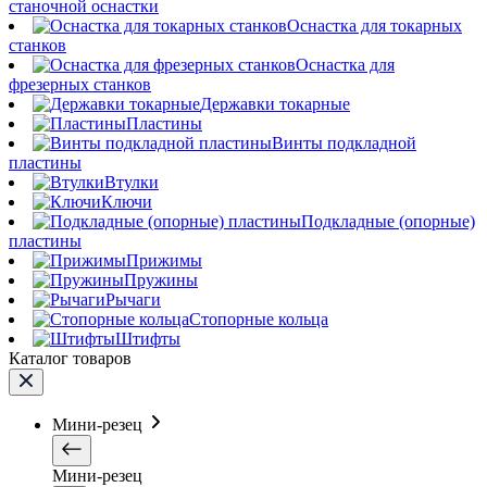
станочной оснастки
Оснастка для токарных
станков
Оснастка для
фрезерных станков
Державки токарные
Пластины
Винты подкладной
пластины
Втулки
Ключи
Подкладные (опорные)
пластины
Прижимы
Пружины
Рычаги
Стопорные кольца
Штифты
Каталог товаров
Мини-резец
Мини-резец