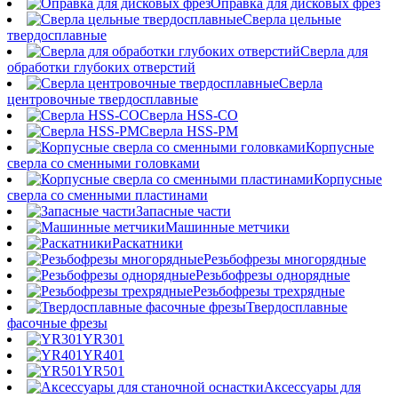
Оправка для дисковых фрез
Сверла цельные
твердосплавные
Сверла для
обработки глубоких отверстий
Сверла
центровочные твердосплавные
Сверла HSS-CO
Сверла HSS-PM
Корпусные
сверла со сменными головками
Корпусные
сверла со сменными пластинами
Запасные части
Машинные метчики
Раскатники
Резьбофрезы многорядные
Резьбофрезы однорядные
Резьбофрезы трехрядные
Твердосплавные
фасочные фрезы
YR301
YR401
YR501
Аксессуары для