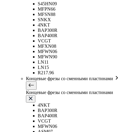
S45HN09
MFPN66
MFSN88
SNKX
4NKT
BAP300R
BAP400R
VCGT
MFXN08
MFWN06
MFWN90
LN11
LN15
R217.96
Концевые фрезы со сменными пластинами
Концевые фрезы со сменными пластинами
4NKT
BAP300R
BAP400R
VCGT
MFWN06
ASM07