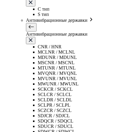
C тип
S тип
Антивибрационные державки
Антивибрационные державки
CNR / HNR
MCLNR / MCLNL
MDUNR / MDUNL
MSCNR / MSCNL
MTUNR / MTUNL
MVQNR / MVQNL
MVUNR / MVUNL
MWUNR / MWUNL
SCKCR / SCKCL
SCLCR / SCLCL
SCLDR / SCLDL
SCLPR / SCLPL
SCZCR / SCZCL
SDJCR / SDJCL
SDQCR / SDQCL
SDUCR / SDUCL
SDWCR / SDWCL