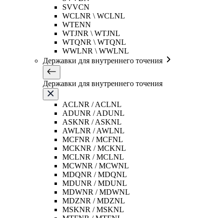
SVVCN
WCLNR \ WCLNL
WTENN
WTJNR \ WTJNL
WTQNR \ WTQNL
WWLNR \ WWLNL
Державки для внутреннего точения
Державки для внутреннего точения
ACLNR / ACLNL
ADUNR / ADUNL
ASKNR / ASKNL
AWLNR / AWLNL
MCFNR / MCFNL
MCKNR / MCKNL
MCLNR / MCLNL
MCWNR / MCWNL
MDQNR / MDQNL
MDUNR / MDUNL
MDWNR / MDWNL
MDZNR / MDZNL
MSKNR / MSKNL