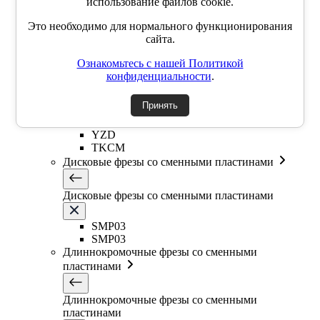
использование файлов cookie.
EMR6R
Т-образная фреза
Это необходимо для нормального функционирования
Фасочные фрезы со сменными пластинами
сайта.
Ознакомьтесь с нашей Политикой
Фасочные фрезы со сменными пластинами
конфиденциальности
.
SSK
Принять
SSP
SSY
YZD
TKCM
Дисковые фрезы со сменными пластинами
Дисковые фрезы со сменными пластинами
SMP03
SMP03
Длиннокромочные фрезы со сменными
пластинами
Длиннокромочные фрезы со сменными
пластинами