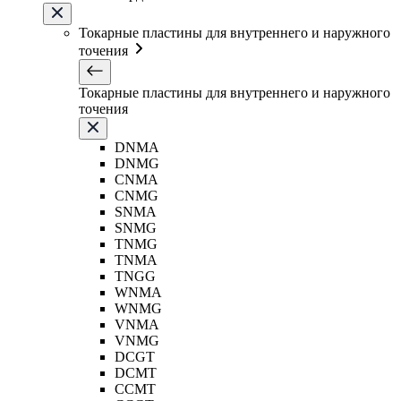
Токарные пластины для внутреннего и наружного
точения
Токарные пластины для внутреннего и наружного
точения
DNMA
DNMG
CNMA
CNMG
SNMA
SNMG
TNMG
TNMA
TNGG
WNMA
WNMG
VNMA
VNMG
DCGT
DCMT
CCMT