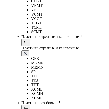
CCGT
VBMT
VBGT
VCMT
VCGT
TCGT
TCMT
SCMT
Пластины отрезные и канавочные
Пластины отрезные и канавочные
GER
MGMN
MRMN
SP
TDC
TDJ
TDT
XCML
XCMN
XCMR
Пластины резьбовые