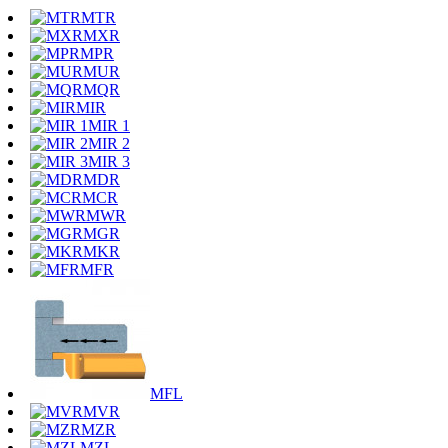
MTR
MXR
MPR
MUR
MQR
MIR
MIR 1
MIR 2
MIR 3
MDR
MCR
MWR
MGR
MKR
MFR
MFL
MVR
MZR
MZL