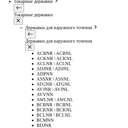
Токарные державки
Токарные державки
Державки для наружного точения
Державки для наружного точения
ACBNR \ ACBNL
ACKNR \ ACKNL
ACLNR \ ACLNL
ADJNR \ ADJNL
ADPNN
ASSNR \ ASSNL
ATGNR \ ATGNL
AVJNR \ AVJNL
AVVNN
AWLNR \ AWLNL
BCBNR \ BCBNL
BCKNR \ BCKNL
BCLNR \ BCLNL
BCMNN
BDJNR