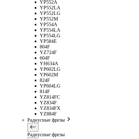
YP552A
YP552LA
YP552LG
YP552M
YP554A
YP554LA
YP554LG
YP584E
804F
YZ724F
604F
YH634A
YP602LG
YP602M
824F
YP604LG
814F
YZ814FC
YZ834F
YZ834FX
YZ884F
Радиусные фрезы
Радиусные фрезы