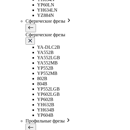
YP60LN
YH634LN
YZ884N
Сферические фрезы
Сферические фрезы
YA-DLC2B
YA552B
YA552LGB
YA552MB
YP552B
YP552MB
802B
804B
YP552LGB
YP602LGB
YP602B
YH632B
YH634B
YP604B
Профильные фрезы