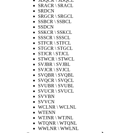
SDQCR \ SDQCL
SRACR \ SRACL
SRDCN
SRGCR \ SRGCL
SSBCR \ SSBCL
SSDCN
SSKCR \ SSKCL
SSSCR \ SSSCL
STFCR \ STFCL
STGCR \ STGCL
STJCR \ STJCL
STWCR \ STWCL
SVJBR \ SVJBL
SVJCR \ SVJCL
SVQBR \ SVQBL
SVQCR \ SVQCL
SVUBR \ SVUBL
SVUCR \ SVUCL
SVVBN
SVVCN
WCLNR \ WCLNL
WTENN
WTJNR \ WTJNL
WTQNR \ WTQNL
WWLNR \ WWLNL