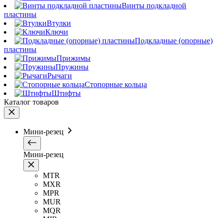
Винты подкладной
пластины
Втулки
Ключи
Подкладные (опорные)
пластины
Прижимы
Пружины
Рычаги
Стопорные кольца
Штифты
Каталог товаров
Мини-резец
Мини-резец
MTR
MXR
MPR
MUR
MQR