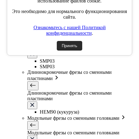
использование файлов cookie.
SSK
SSP
Это необходимо для нормального функционирования
SSY
сайта.
YZD
TKCM
Ознакомьтесь с нашей Политикой
Дисковые фрезы со сменными пластинами
конфиденциальности
.
Принять
Дисковые фрезы со сменными пластинами
SMP03
SMP03
Длиннокромочные фрезы со сменными
пластинами
Длиннокромочные фрезы со сменными
пластинами
HEM90 (кукуруза)
Модульные фрезы со сменными головками
Модульные фрезы со сменными головками