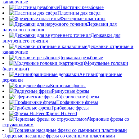
канавочные
Пластины резьбовые
Пластины для свёрл
Фрезерные пластины
Державки для
наружного точения
Державки для
внутреннего точения
Державки отрезные и
канавочные
Державки резьбовые
Модульные головки
(картриджи)
Антивибрационные
державки
Концевые фрезы
Радиусные фрезы
Сферические фрезы
Профильные фрезы
Грибковые фрезы
Фрезы Hi-Feed
Черновые фрезы со
стружколомом
Торцевые насадные фрезы со сменными пластинами