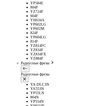
YP584E
804F
YZ724F
604F
YH634A
YP602LG
YP602M
824F
YP604LG
814F
YZ814FC
YZ834F
YZ834FX
YZ884F
Радиусные фрезы
Радиусные фрезы
YA-DLC3N
YA553N
YP55LN
804N
YP554N
YH634N