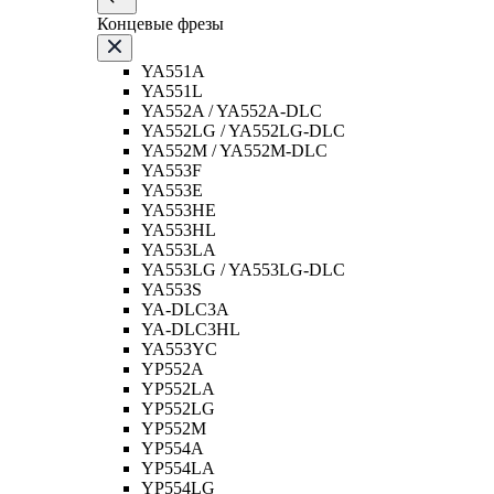
Концевые фрезы
YA551A
YA551L
YA552A / YA552A-DLC
YA552LG / YA552LG-DLC
YA552M / YA552M-DLC
YA553F
YA553E
YA553HE
YA553HL
YA553LA
YA553LG / YA553LG-DLC
YA553S
YA-DLC3A
YA-DLC3HL
YA553YC
YP552A
YP552LA
YP552LG
YP552M
YP554A
YP554LA
YP554LG