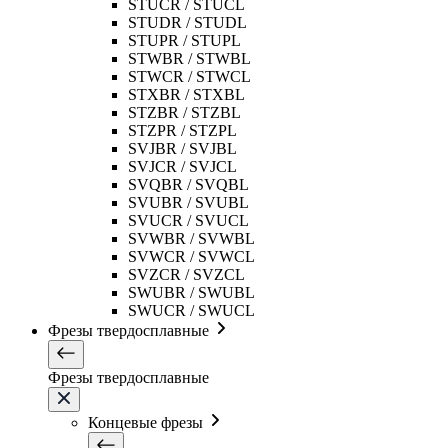
STUCR / STUCL
STUDR / STUDL
STUPR / STUPL
STWBR / STWBL
STWCR / STWCL
STXBR / STXBL
STZBR / STZBL
STZPR / STZPL
SVJBR / SVJBL
SVJCR / SVJCL
SVQBR / SVQBL
SVUBR / SVUBL
SVUCR / SVUCL
SVWBR / SVWBL
SVWCR / SVWCL
SVZCR / SVZCL
SWUBR / SWUBL
SWUCR / SWUCL
Фрезы твердосплавные
Фрезы твердосплавные
Концевые фрезы