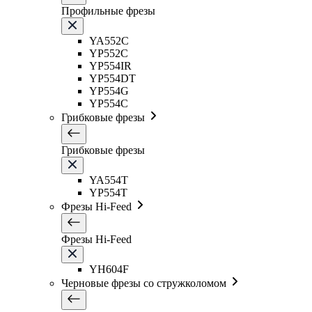
Профильные фрезы
YA552C
YP552C
YP554IR
YP554DT
YP554G
YP554C
Грибковые фрезы
Грибковые фрезы
YA554T
YP554T
Фрезы Hi-Feed
Фрезы Hi-Feed
YH604F
Черновые фрезы со стружколомом