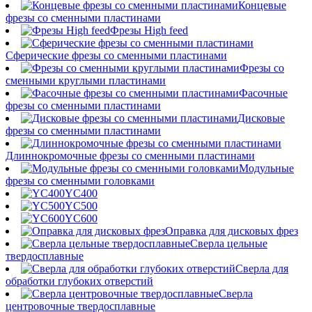
Концевые
фрезы со сменными пластинами
Фрезы High feed
Сферические фрезы со сменными пластинами
Фрезы со
сменными круглыми пластинами
Фасочные
фрезы со сменными пластинами
Дисковые
фрезы со сменными пластинами
Длиннокромочные фрезы со сменными пластинами
Модульные
фрезы со сменными головками
YC400
YC500
YC600
Оправка для дисковых фрез
Сверла цельные
твердосплавные
Сверла для
обработки глубоких отверстий
Сверла
центровочные твердосплавные