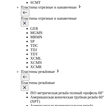
SCMT
Пластины отрезные и канавочные
Пластины отрезные и канавочные
GER
MGMN
MRMN
SP
TDC
TDJ
TDT
XCML
XCMN
XCMR
Пластины резьбовые
Пластины резьбовые
ISO метрическая резьба полный профиль 60°
Американская коническая трубная резьба 60°
(NPT)
Американская трапецеидальная резьба