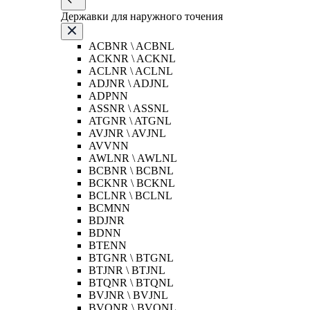
Державки для наружного точения
ACBNR \ ACBNL
ACKNR \ ACKNL
ACLNR \ ACLNL
ADJNR \ ADJNL
ADPNN
ASSNR \ ASSNL
ATGNR \ ATGNL
AVJNR \ AVJNL
AVVNN
AWLNR \ AWLNL
BCBNR \ BCBNL
BCKNR \ BCKNL
BCLNR \ BCLNL
BCMNN
BDJNR
BDNN
BTENN
BTGNR \ BTGNL
BTJNR \ BTJNL
BTQNR \ BTQNL
BVJNR \ BVJNL
BVQNR \ BVQNL