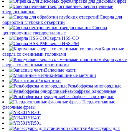
Оправка для дисковых фрез
Сверла цельные
твердосплавные
Сверла для
обработки глубоких отверстий
Сверла
центровочные твердосплавные
Сверла HSS-CO
Сверла HSS-PM
Корпусные
сверла со сменными головками
Корпусные
сверла со сменными пластинами
Запасные части
Машинные метчики
Раскатники
Резьбофрезы многорядные
Резьбофрезы однорядные
Резьбофрезы трехрядные
Твердосплавные
фасочные фрезы
YR301
YR401
YR501
Аксессуары для