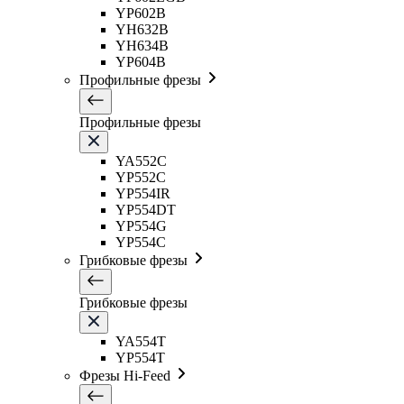
YP602B
YH632B
YH634B
YP604B
Профильные фрезы
Профильные фрезы
YA552C
YP552C
YP554IR
YP554DT
YP554G
YP554C
Грибковые фрезы
Грибковые фрезы
YA554T
YP554T
Фрезы Hi-Feed