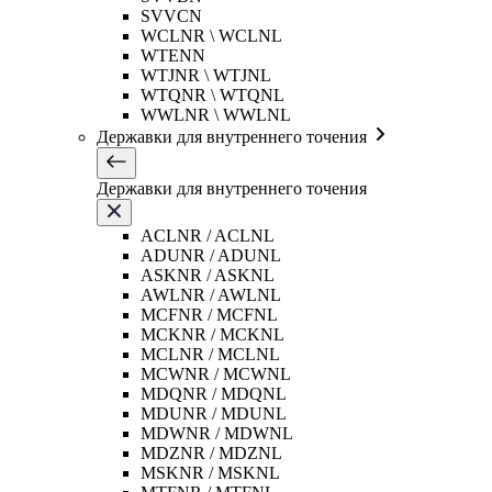
SVVCN
WCLNR \ WCLNL
WTENN
WTJNR \ WTJNL
WTQNR \ WTQNL
WWLNR \ WWLNL
Державки для внутреннего точения
Державки для внутреннего точения
ACLNR / ACLNL
ADUNR / ADUNL
ASKNR / ASKNL
AWLNR / AWLNL
MCFNR / MCFNL
MCKNR / MCKNL
MCLNR / MCLNL
MCWNR / MCWNL
MDQNR / MDQNL
MDUNR / MDUNL
MDWNR / MDWNL
MDZNR / MDZNL
MSKNR / MSKNL