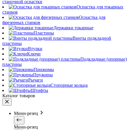
станочной оснастки
Оснастка для токарных
станков
Оснастка для
фрезерных станков
Державки токарные
Пластины
Винты подкладной
пластины
Втулки
Ключи
Подкладные (опорные)
пластины
Прижимы
Пружины
Рычаги
Стопорные кольца
Штифты
Каталог товаров
Мини-резец
Мини-резец