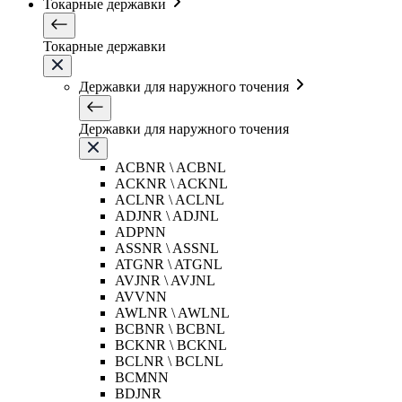
Токарные державки
Токарные державки
Державки для наружного точения
Державки для наружного точения
ACBNR \ ACBNL
ACKNR \ ACKNL
ACLNR \ ACLNL
ADJNR \ ADJNL
ADPNN
ASSNR \ ASSNL
ATGNR \ ATGNL
AVJNR \ AVJNL
AVVNN
AWLNR \ AWLNL
BCBNR \ BCBNL
BCKNR \ BCKNL
BCLNR \ BCLNL
BCMNN
BDJNR