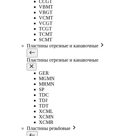
CCGT
VBMT
VBGT
VCMT
VCGT
TCGT
TCMT
SCMT
Пластины отрезные и канавочные
Пластины отрезные и канавочные
GER
MGMN
MRMN
SP
TDC
TDJ
TDT
XCML
XCMN
XCMR
Пластины резьбовые