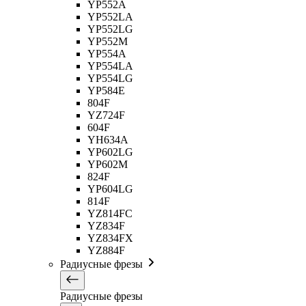
YP552A
YP552LA
YP552LG
YP552M
YP554A
YP554LA
YP554LG
YP584E
804F
YZ724F
604F
YH634A
YP602LG
YP602M
824F
YP604LG
814F
YZ814FC
YZ834F
YZ834FX
YZ884F
Радиусные фрезы
Радиусные фрезы