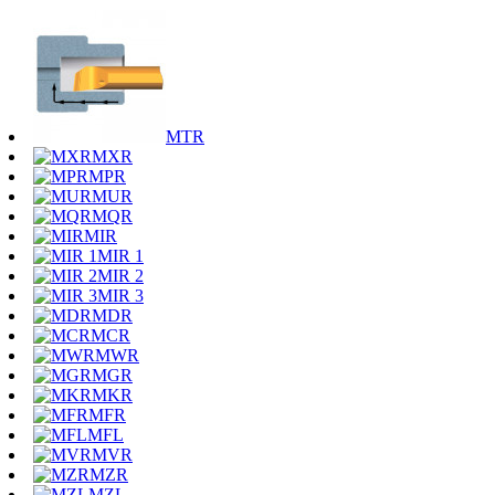
MTR
MXR
MPR
MUR
MQR
MIR
MIR 1
MIR 2
MIR 3
MDR
MCR
MWR
MGR
MKR
MFR
MFL
MVR
MZR
MZL