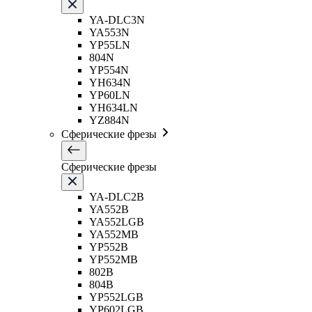
YA-DLC3N
YA553N
YP55LN
804N
YP554N
YH634N
YP60LN
YH634LN
YZ884N
Сферические фрезы
Сферические фрезы
YA-DLC2B
YA552B
YA552LGB
YA552MB
YP552B
YP552MB
802B
804B
YP552LGB
YP602LGB