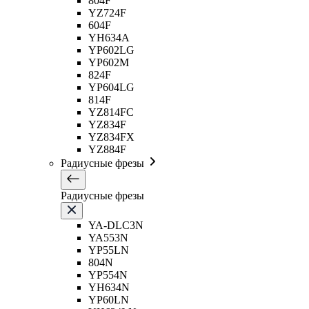
804F
YZ724F
604F
YH634A
YP602LG
YP602M
824F
YP604LG
814F
YZ814FC
YZ834F
YZ834FX
YZ884F
Радиусные фрезы
Радиусные фрезы
YA-DLC3N
YA553N
YP55LN
804N
YP554N
YH634N
YP60LN