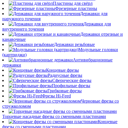
Пластины для свёрл
Фрезерные пластины
Державки для
наружного точения
Державки для
внутреннего точения
Державки отрезные и
канавочные
Державки резьбовые
Модульные головки
(картриджи)
Антивибрационные
державки
Концевые фрезы
Радиусные фрезы
Сферические фрезы
Профильные фрезы
Грибковые фрезы
Фрезы Hi-Feed
Черновые фрезы со
стружколомом
Торцевые насадные фрезы со сменными пластинами
Концевые
фрезы со сменными пластинами