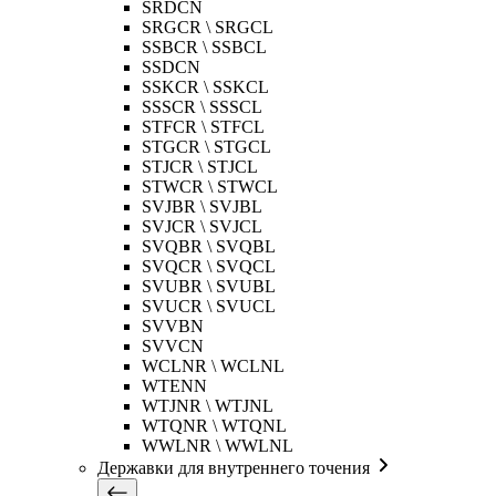
SRDCN
SRGCR \ SRGCL
SSBCR \ SSBCL
SSDCN
SSKCR \ SSKCL
SSSCR \ SSSCL
STFCR \ STFCL
STGCR \ STGCL
STJCR \ STJCL
STWCR \ STWCL
SVJBR \ SVJBL
SVJCR \ SVJCL
SVQBR \ SVQBL
SVQCR \ SVQCL
SVUBR \ SVUBL
SVUCR \ SVUCL
SVVBN
SVVCN
WCLNR \ WCLNL
WTENN
WTJNR \ WTJNL
WTQNR \ WTQNL
WWLNR \ WWLNL
Державки для внутреннего точения