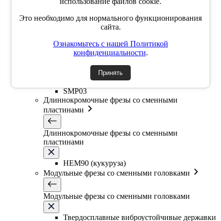
SSP
использование файлов cookie.
SSY
Это необходимо для нормального функционирования
YZD
сайта.
TKCM
Дисковые фрезы со сменными пластинами
Ознакомьтесь с нашей Политикой
конфиденциальности
.
Дисковые фрезы со сменными пластинами
Принять
SMP03
SMP03
Длиннокромочные фрезы со сменными
пластинами
Длиннокромочные фрезы со сменными
пластинами
HEM90 (кукуруза)
Модульные фрезы со сменными головками
Модульные фрезы со сменными головками
Твердосплавные виброустойчивые державки