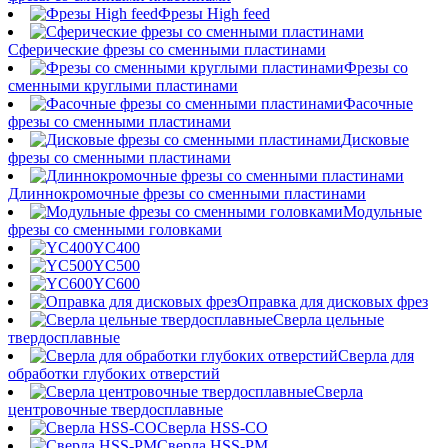
Фрезы High feed
Сферические фрезы со сменными пластинами
Фрезы со
сменными круглыми пластинами
Фасочные
фрезы со сменными пластинами
Дисковые
фрезы со сменными пластинами
Длиннокромочные фрезы со сменными пластинами
Модульные
фрезы со сменными головками
YC400
YC500
YC600
Оправка для дисковых фрез
Сверла цельные
твердосплавные
Сверла для
обработки глубоких отверстий
Сверла
центровочные твердосплавные
Сверла HSS-CO
Сверла HSS-PM