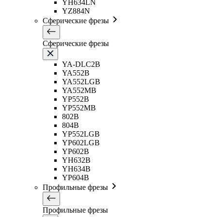
YH634LN
YZ884N
Сферические фрезы
Сферические фрезы
YA-DLC2B
YA552B
YA552LGB
YA552MB
YP552B
YP552MB
802B
804B
YP552LGB
YP602LGB
YP602B
YH632B
YH634B
YP604B
Профильные фрезы
Профильные фрезы