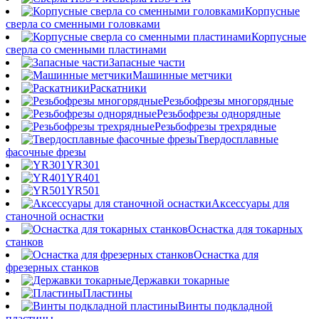
Корпусные
сверла со сменными головками
Корпусные
сверла со сменными пластинами
Запасные части
Машинные метчики
Раскатники
Резьбофрезы многорядные
Резьбофрезы однорядные
Резьбофрезы трехрядные
Твердосплавные
фасочные фрезы
YR301
YR401
YR501
Аксессуары для
станочной оснастки
Оснастка для токарных
станков
Оснастка для
фрезерных станков
Державки токарные
Пластины
Винты подкладной
пластины