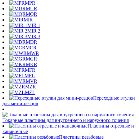
MPR
MUR
MQR
MIR
MIR 1
MIR 2
MIR 3
MDR
MCR
MWR
MGR
MKR
MFR
MFL
MVR
MZR
MZL
Переходные втулки
для мини-резцов
Токарные пластины для внутреннего и наружного точения
Пластины отрезные и
канавочные
Пластины резьбовые