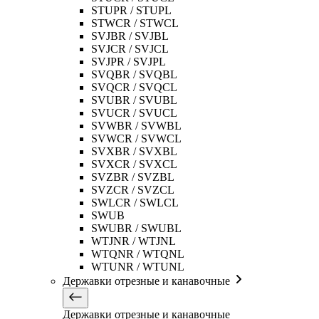
STUPR / STUPL
STWCR / STWCL
SVJBR / SVJBL
SVJCR / SVJCL
SVJPR / SVJPL
SVQBR / SVQBL
SVQCR / SVQCL
SVUBR / SVUBL
SVUCR / SVUCL
SVWBR / SVWBL
SVWCR / SVWCL
SVXBR / SVXBL
SVXCR / SVXCL
SVZBR / SVZBL
SVZCR / SVZCL
SWLCR / SWLCL
SWUB
SWUBR / SWUBL
WTJNR / WTJNL
WTQNR / WTQNL
WTUNR / WTUNL
Державки отрезные и канавочные
Державки отрезные и канавочные