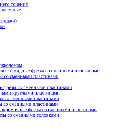
него точения
анавочные
триджи)
ки
ружколомом
евые насадные фрезы со сменными пластинами
ы со сменными пластинами
е фрезы со сменными пластинами
нными круглыми пластинами
ы со сменными пластинами
ы со сменными пластинами
окромочные фрезы со сменными пластинами
зы со сменными головками