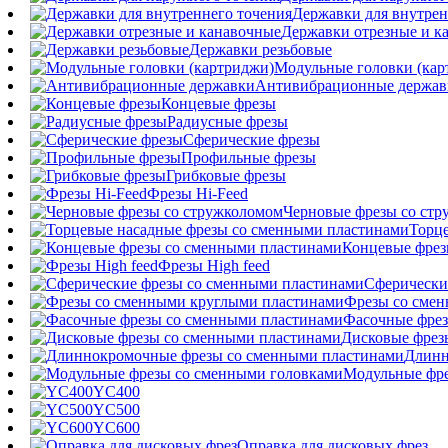
Державки для внутрен
Державки отрезные и к
Державки резьбовые
Модульные головки (кар
Антивибрационные держав
Концевые фрезы
Радиусные фрезы
Сферические фрезы
Профильные фрезы
Грибковые фрезы
Фрезы Hi-Feed
Черновые фрезы со ст
Торц
Концевые фрез
Фрезы High feed
Сферически
Фрезы со сме
Фасочные фрез
Дисковые фрез
Длинн
Модульные фре
YC400
YC500
YC600
Оправка для дисковых фрез