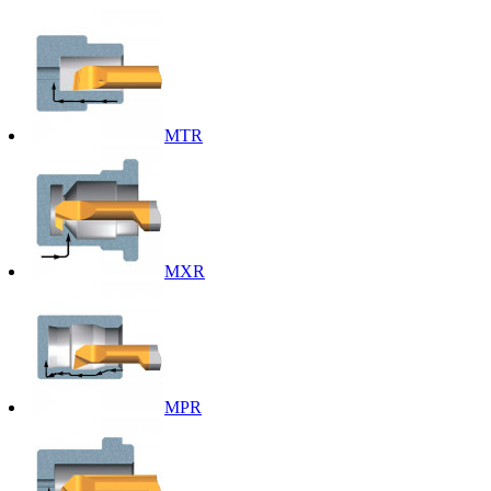
MTR
MXR
MPR