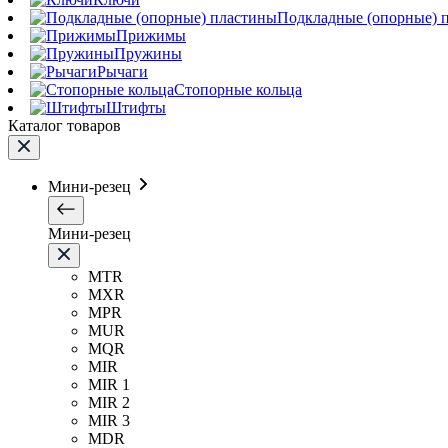
Подкладные (опорные) 
Прижимы
Пружины
Рычаги
Стопорные кольца
Штифты
Каталог товаров
Мини-резец
Мини-резец
MTR
MXR
MPR
MUR
MQR
MIR
MIR 1
MIR 2
MIR 3
MDR