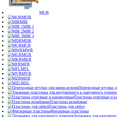
MUR
MQR
MIR
MIR 1
MIR 2
MIR 3
MDR
MCR
MWR
MGR
MKR
MFR
MFL
MVR
MZR
MZL
Переходные втулки д
Пластины отрезные и к
Пластины резьбовые
Пластины для свёрл
Фрезерные пластины
Державки для наружног