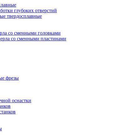
плавные
аботки глубоких отверстий
ые твердосплавные
рла со сменными головками
ерла со сменными пластинами
ые фрезы
очной оснастки
анков
станков
ы