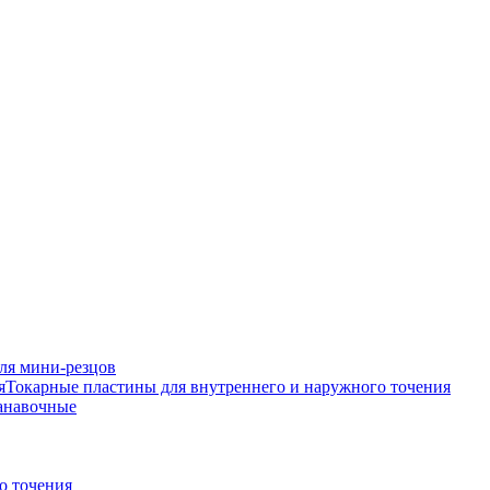
ля мини-резцов
Токарные пластины для внутреннего и наружного точения
анавочные
о точения