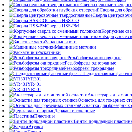
Сверла цельные твердос
Сверла для обр
Сверла центровочн
Сверла HSS-CO
Сверла HSS-PM
Корпусные све
Корпусные св
Запасные части
Машинные метчики
Раскатники
Резьбофрезы многорядные
Резьбофрезы однорядные
Резьбофрезы трехрядные
Твердосплавные фасочн
YR301
YR401
YR501
Аксессуары для стан
Оснастка для токарных ст
Оснастка для фрезерных 
Державки токарные
Пластины
Винты подкладной пластин
Втулки
Ключи