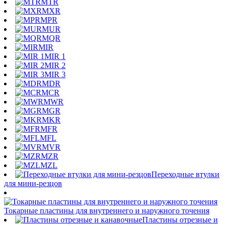
MTR
MXR
MPR
MUR
MQR
MIR
MIR 1
MIR 2
MIR 3
MDR
MCR
MWR
MGR
MKR
MFR
MFL
MVR
MZR
MZL
Переходные втулки
для мини-резцов
Токарные пластины для внутреннего и наружного точения
Пластины отрезные и