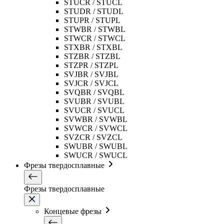
STUCR / STUCL
STUDR / STUDL
STUPR / STUPL
STWBR / STWBL
STWCR / STWCL
STXBR / STXBL
STZBR / STZBL
STZPR / STZPL
SVJBR / SVJBL
SVJCR / SVJCL
SVQBR / SVQBL
SVUBR / SVUBL
SVUCR / SVUCL
SVWBR / SVWBL
SVWCR / SVWCL
SVZCR / SVZCL
SWUBR / SWUBL
SWUCR / SWUCL
Фрезы твердосплавные
Фрезы твердосплавные
Концевые фрезы