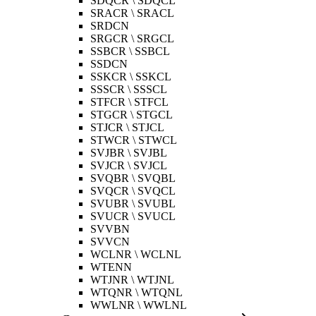
SDQCR \ SDQCL
SRACR \ SRACL
SRDCN
SRGCR \ SRGCL
SSBCR \ SSBCL
SSDCN
SSKCR \ SSKCL
SSSCR \ SSSCL
STFCR \ STFCL
STGCR \ STGCL
STJCR \ STJCL
STWCR \ STWCL
SVJBR \ SVJBL
SVJCR \ SVJCL
SVQBR \ SVQBL
SVQCR \ SVQCL
SVUBR \ SVUBL
SVUCR \ SVUCL
SVVBN
SVVCN
WCLNR \ WCLNL
WTENN
WTJNR \ WTJNL
WTQNR \ WTQNL
WWLNR \ WWLNL