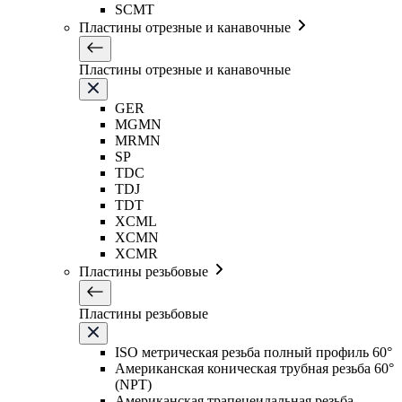
SCMT
Пластины отрезные и канавочные
Пластины отрезные и канавочные
GER
MGMN
MRMN
SP
TDC
TDJ
TDT
XCML
XCMN
XCMR
Пластины резьбовые
Пластины резьбовые
ISO метрическая резьба полный профиль 60°
Американская коническая трубная резьба 60°
(NPT)
Американская трапецеидальная резьба