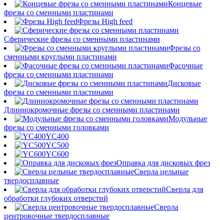
Концевые
фрезы со сменными пластинами
Фрезы High feed
Сферические фрезы со сменными пластинами
Фрезы со
сменными круглыми пластинами
Фасочные
фрезы со сменными пластинами
Дисковые
фрезы со сменными пластинами
Длиннокромочные фрезы со сменными пластинами
Модульные
фрезы со сменными головками
YC400
YC500
YC600
Оправка для дисковых фрез
Сверла цельные
твердосплавные
Сверла для
обработки глубоких отверстий
Сверла
центровочные твердосплавные