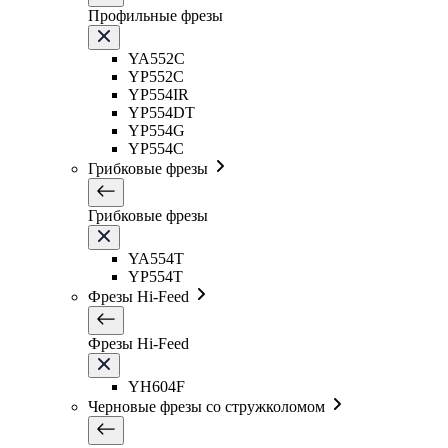
Профильные фрезы
YA552C
YP552C
YP554IR
YP554DT
YP554G
YP554C
Грибковые фрезы
Грибковые фрезы
YA554T
YP554T
Фрезы Hi-Feed
Фрезы Hi-Feed
YH604F
Черновые фрезы со стружколомом