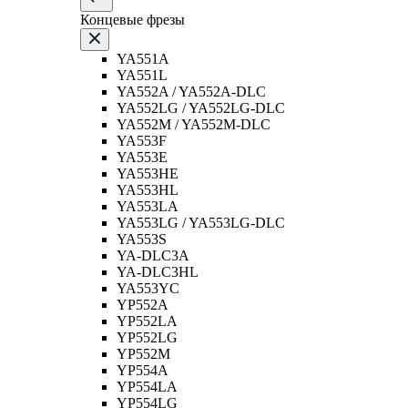
Концевые фрезы
YA551A
YA551L
YA552A / YA552A-DLC
YA552LG / YA552LG-DLC
YA552M / YA552M-DLC
YA553F
YA553E
YA553HE
YA553HL
YA553LA
YA553LG / YA553LG-DLC
YA553S
YA-DLC3A
YA-DLC3HL
YA553YC
YP552A
YP552LA
YP552LG
YP552M
YP554A
YP554LA
YP554LG