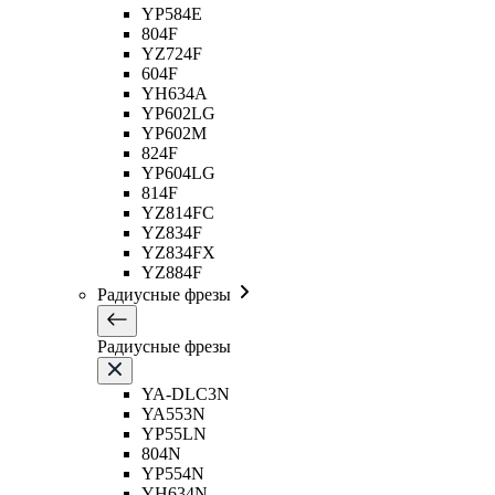
YP584E
804F
YZ724F
604F
YH634A
YP602LG
YP602M
824F
YP604LG
814F
YZ814FC
YZ834F
YZ834FX
YZ884F
Радиусные фрезы
Радиусные фрезы
YA-DLC3N
YA553N
YP55LN
804N
YP554N
YH634N