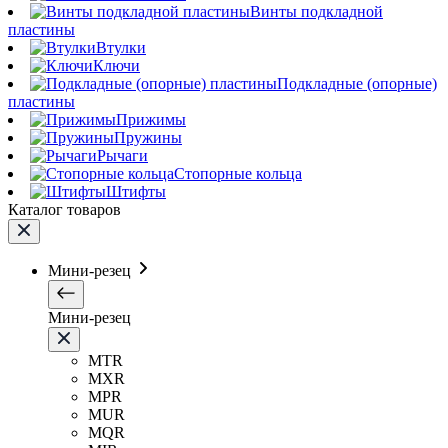
Винты подкладной
пластины
Втулки
Ключи
Подкладные (опорные)
пластины
Прижимы
Пружины
Рычаги
Стопорные кольца
Штифты
Каталог товаров
Мини-резец
Мини-резец
MTR
MXR
MPR
MUR
MQR