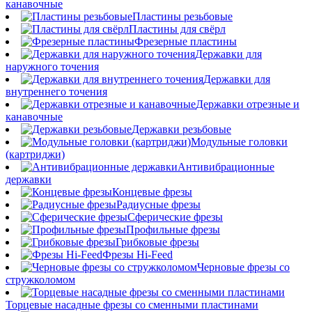
канавочные
Пластины резьбовые
Пластины для свёрл
Фрезерные пластины
Державки для
наружного точения
Державки для
внутреннего точения
Державки отрезные и
канавочные
Державки резьбовые
Модульные головки
(картриджи)
Антивибрационные
державки
Концевые фрезы
Радиусные фрезы
Сферические фрезы
Профильные фрезы
Грибковые фрезы
Фрезы Hi-Feed
Черновые фрезы со
стружколомом
Торцевые насадные фрезы со сменными пластинами