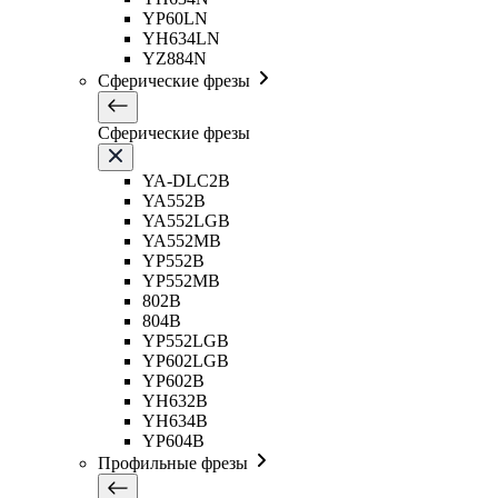
YP60LN
YH634LN
YZ884N
Сферические фрезы
Сферические фрезы
YA-DLC2B
YA552B
YA552LGB
YA552MB
YP552B
YP552MB
802B
804B
YP552LGB
YP602LGB
YP602B
YH632B
YH634B
YP604B
Профильные фрезы