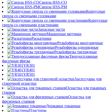
Сверла HSS-CO
Сверла HSS-PM
Корпусные
сверла со сменными головками
Корпусные
сверла со сменными пластинами
Запасные части
Машинные метчики
Раскатники
Резьбофрезы многорядные
Резьбофрезы однорядные
Резьбофрезы трехрядные
Твердосплавные
фасочные фрезы
YR301
YR401
YR501
Аксессуары для
станочной оснастки
Оснастка для токарных
станков
Оснастка для
фрезерных станков
Державки токарные
Пластины