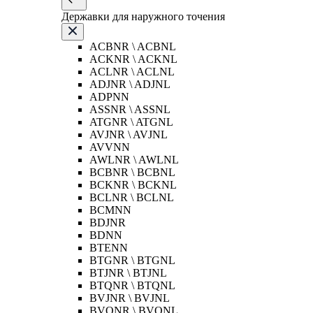
Державки для наружного точения
ACBNR \ ACBNL
ACKNR \ ACKNL
ACLNR \ ACLNL
ADJNR \ ADJNL
ADPNN
ASSNR \ ASSNL
ATGNR \ ATGNL
AVJNR \ AVJNL
AVVNN
AWLNR \ AWLNL
BCBNR \ BCBNL
BCKNR \ BCKNL
BCLNR \ BCLNL
BCMNN
BDJNR
BDNN
BTENN
BTGNR \ BTGNL
BTJNR \ BTJNL
BTQNR \ BTQNL
BVJNR \ BVJNL
BVQNR \ BVQNL