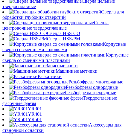
Сверла цельные
твердосплавные
Сверла для
обработки глубоких отверстий
Сверла
центровочные твердосплавные
Сверла HSS-CO
Сверла HSS-PM
Корпусные
сверла со сменными головками
Корпусные
сверла со сменными пластинами
Запасные части
Машинные метчики
Раскатники
Резьбофрезы многорядные
Резьбофрезы однорядные
Резьбофрезы трехрядные
Твердосплавные
фасочные фрезы
YR301
YR401
YR501
Аксессуары для
станочной оснастки