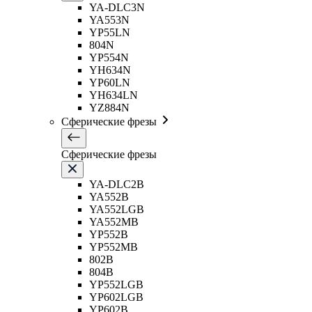
YA-DLC3N
YA553N
YP55LN
804N
YP554N
YH634N
YP60LN
YH634LN
YZ884N
Сферические фрезы
Сферические фрезы
YA-DLC2B
YA552B
YA552LGB
YA552MB
YP552B
YP552MB
802B
804B
YP552LGB
YP602LGB
YP602B