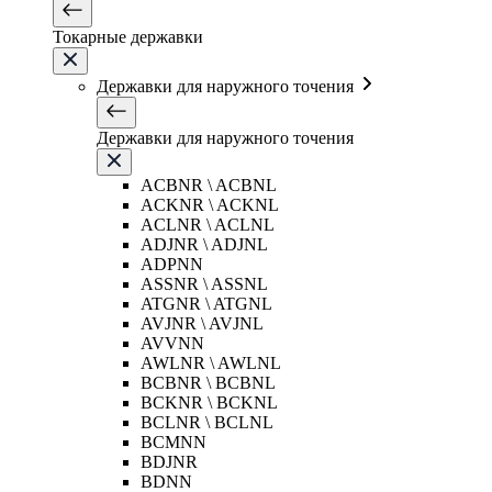
Токарные державки
Державки для наружного точения
Державки для наружного точения
ACBNR \ ACBNL
ACKNR \ ACKNL
ACLNR \ ACLNL
ADJNR \ ADJNL
ADPNN
ASSNR \ ASSNL
ATGNR \ ATGNL
AVJNR \ AVJNL
AVVNN
AWLNR \ AWLNL
BCBNR \ BCBNL
BCKNR \ BCKNL
BCLNR \ BCLNL
BCMNN
BDJNR
BDNN