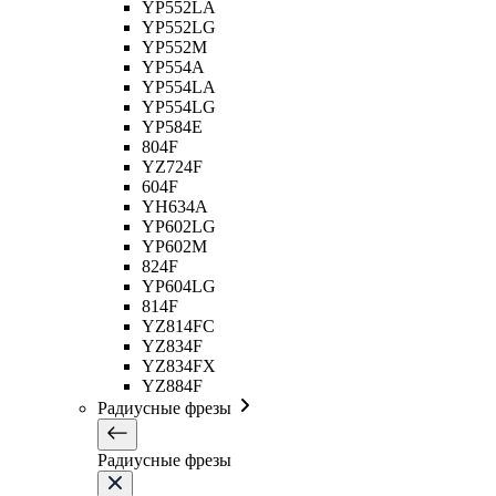
YP552LA
YP552LG
YP552M
YP554A
YP554LA
YP554LG
YP584E
804F
YZ724F
604F
YH634A
YP602LG
YP602M
824F
YP604LG
814F
YZ814FC
YZ834F
YZ834FX
YZ884F
Радиусные фрезы
Радиусные фрезы