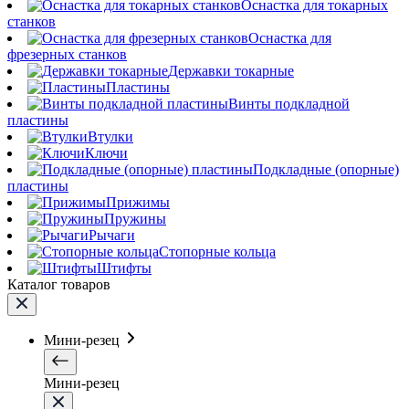
Оснастка для токарных
станков
Оснастка для
фрезерных станков
Державки токарные
Пластины
Винты подкладной
пластины
Втулки
Ключи
Подкладные (опорные)
пластины
Прижимы
Пружины
Рычаги
Стопорные кольца
Штифты
Каталог товаров
Мини-резец
Мини-резец