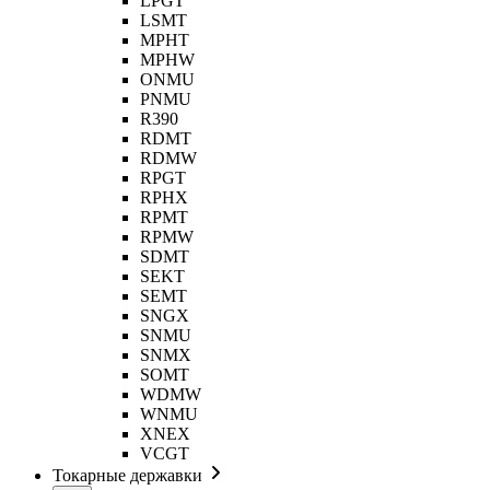
LPGT
LSMT
MPHT
MPHW
ONMU
PNMU
R390
RDMT
RDMW
RPGT
RPHX
RPMT
RPMW
SDMT
SEKT
SEMT
SNGX
SNMU
SNMX
SOMT
WDMW
WNMU
XNEX
VCGT
Токарные державки