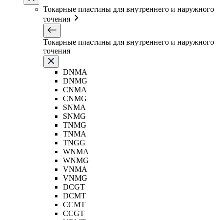
Токарные пластины для внутреннего и наружного
точения
Токарные пластины для внутреннего и наружного
точения
DNMA
DNMG
CNMA
CNMG
SNMA
SNMG
TNMG
TNMA
TNGG
WNMA
WNMG
VNMA
VNMG
DCGT
DCMT
CCMT
CCGT