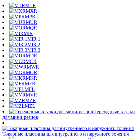
MTR
MXR
MPR
MUR
MQR
MIR
MIR 1
MIR 2
MIR 3
MDR
MCR
MWR
MGR
MKR
MFR
MFL
MVR
MZR
MZL
Переходные втулки
для мини-резцов
Токарные пластины для внутреннего и наружного точения