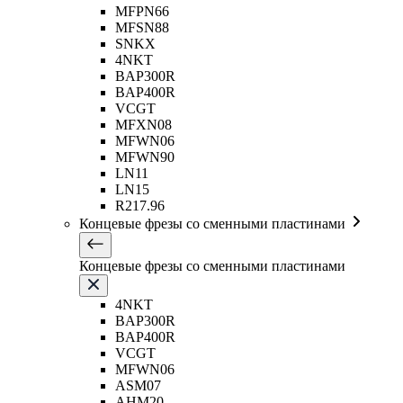
MFPN66
MFSN88
SNKX
4NKT
BAP300R
BAP400R
VCGT
MFXN08
MFWN06
MFWN90
LN11
LN15
R217.96
Концевые фрезы со сменными пластинами
Концевые фрезы со сменными пластинами
4NKT
BAP300R
BAP400R
VCGT
MFWN06
ASM07
AHM20