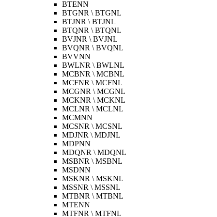
BTENN
BTGNR \ BTGNL
BTJNR \ BTJNL
BTQNR \ BTQNL
BVJNR \ BVJNL
BVQNR \ BVQNL
BVVNN
BWLNR \ BWLNL
MCBNR \ MCBNL
MCFNR \ MCFNL
MCGNR \ MCGNL
MCKNR \ MCKNL
MCLNR \ MCLNL
MCMNN
MCSNR \ MCSNL
MDJNR \ MDJNL
MDPNN
MDQNR \ MDQNL
MSBNR \ MSBNL
MSDNN
MSKNR \ MSKNL
MSSNR \ MSSNL
MTBNR \ MTBNL
MTENN
MTFNR \ MTFNL