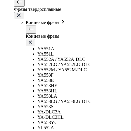
Фрезы твердосплавные
Концевые фрезы
Концевые фрезы
YA551A
YA551L
YA552A / YA552A-DLC
YA552LG / YA552LG-DLC
YA552M / YA552M-DLC
YA553F
YA553E
YA553HE
YA553HL
YA553LA
YA553LG / YA553LG-DLC
YA553S
YA-DLC3A
YA-DLC3HL
YA553YC
YP552A