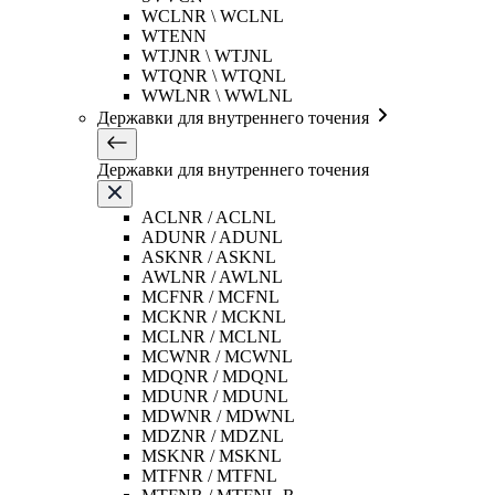
WCLNR \ WCLNL
WTENN
WTJNR \ WTJNL
WTQNR \ WTQNL
WWLNR \ WWLNL
Державки для внутреннего точения
Державки для внутреннего точения
ACLNR / ACLNL
ADUNR / ADUNL
ASKNR / ASKNL
AWLNR / AWLNL
MCFNR / MCFNL
MCKNR / MCKNL
MCLNR / MCLNL
MCWNR / MCWNL
MDQNR / MDQNL
MDUNR / MDUNL
MDWNR / MDWNL
MDZNR / MDZNL
MSKNR / MSKNL
MTFNR / MTFNL