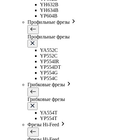
YH632B
YH634B
YP604B
Профильные фрезы
Профильные фрезы
YA552C
YP552C
YP554IR
YP554DT
YP554G
YP554C
Грибковые фрезы
Грибковые фрезы
YA554T
YP554T
Фрезы Hi-Feed
Фрезы Hi-Feed