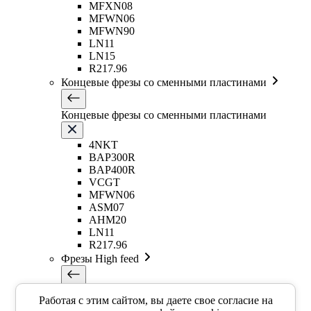
MFXN08
MFWN06
MFWN90
LN11
LN15
R217.96
Концевые фрезы со сменными пластинами
Концевые фрезы со сменными пластинами
4NKT
BAP300R
BAP400R
VCGT
MFWN06
ASM07
AHM20
LN11
R217.96
Фрезы High feed
Фрезы High feed
Работая с этим сайтом, вы даете свое согласие на