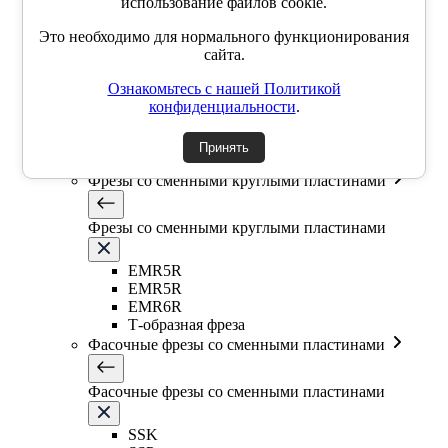
использование файлов cookie.
Торцевые насадные фрезы High feed
Концевые фрезы High feed
Это необходимо для нормального функционирования
Сферические фрезы со сменными пластинами
сайта.
Ознакомьтесь с нашей Политикой
Сферические фрезы со сменными пластинами
конфиденциальности
.
ABPF (сферическая)
Принять
BNM (сферическая)
Фрезы со сменными круглыми пластинами
Фрезы со сменными круглыми пластинами
EMR5R
EMR5R
EMR6R
Т-образная фреза
Фасочные фрезы со сменными пластинами
Фасочные фрезы со сменными пластинами
SSK