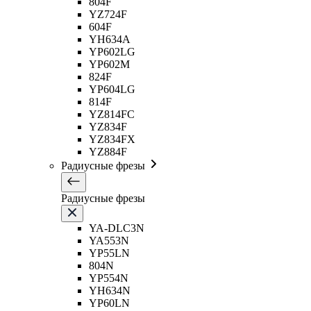
804F
YZ724F
604F
YH634A
YP602LG
YP602M
824F
YP604LG
814F
YZ814FC
YZ834F
YZ834FX
YZ884F
Радиусные фрезы
Радиусные фрезы
YA-DLC3N
YA553N
YP55LN
804N
YP554N
YH634N
YP60LN