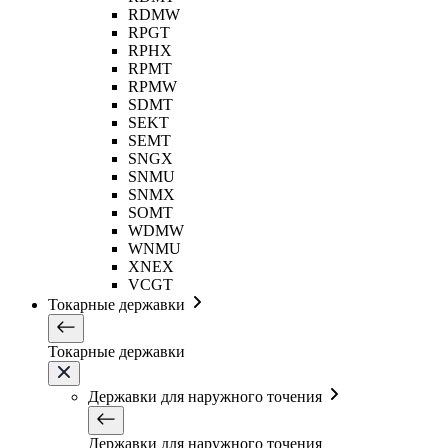
RDMW
RPGT
RPHX
RPMT
RPMW
SDMT
SEKT
SEMT
SNGX
SNMU
SNMX
SOMT
WDMW
WNMU
XNEX
VCGT
Токарные державки
Токарные державки
Державки для наружного точения
Державки для наружного точения