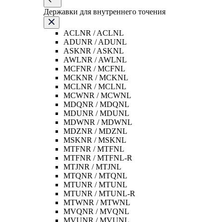
Державки для внутреннего точения
ACLNR / ACLNL
ADUNR / ADUNL
ASKNR / ASKNL
AWLNR / AWLNL
MCFNR / MCFNL
MCKNR / MCKNL
MCLNR / MCLNL
MCWNR / MCWNL
MDQNR / MDQNL
MDUNR / MDUNL
MDWNR / MDWNL
MDZNR / MDZNL
MSKNR / MSKNL
MTFNR / MTFNL
MTFNR / MTFNL-R
MTJNR / MTJNL
MTQNR / MTQNL
MTUNR / MTUNL
MTUNR / MTUNL-R
MTWNR / MTWNL
MVQNR / MVQNL
MVUNR / MVUNL