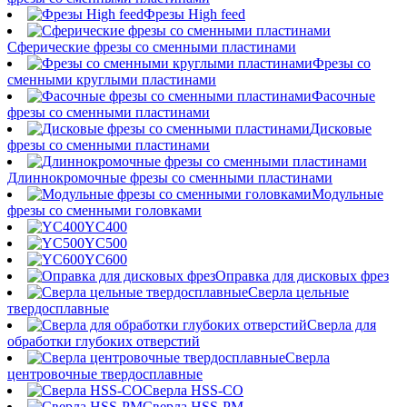
Фрезы High feed
Сферические фрезы со сменными пластинами
Фрезы со
сменными круглыми пластинами
Фасочные
фрезы со сменными пластинами
Дисковые
фрезы со сменными пластинами
Длиннокромочные фрезы со сменными пластинами
Модульные
фрезы со сменными головками
YC400
YC500
YC600
Оправка для дисковых фрез
Сверла цельные
твердосплавные
Сверла для
обработки глубоких отверстий
Сверла
центровочные твердосплавные
Сверла HSS-CO
Сверла HSS-PM