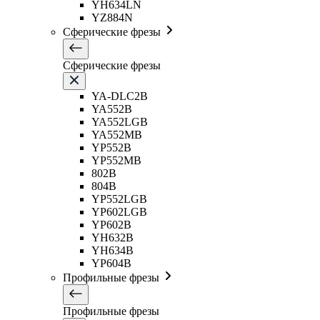
YH634LN
YZ884N
Сферические фрезы
Сферические фрезы
YA-DLC2B
YA552B
YA552LGB
YA552MB
YP552B
YP552MB
802B
804B
YP552LGB
YP602LGB
YP602B
YH632B
YH634B
YP604B
Профильные фрезы
Профильные фрезы