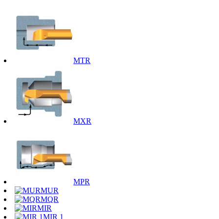
MTR
MXR
MPR
MUR
MQR
MIR
MIR 1