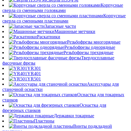
Корпусные
сверла со сменными головками
Корпусные
сверла со сменными пластинами
Запасные части
Машинные метчики
Раскатники
Резьбофрезы многорядные
Резьбофрезы однорядные
Резьбофрезы трехрядные
Твердосплавные
фасочные фрезы
YR301
YR401
YR501
Аксессуары для
станочной оснастки
Оснастка для токарных
станков
Оснастка для
фрезерных станков
Державки токарные
Пластины
Винты подкладной