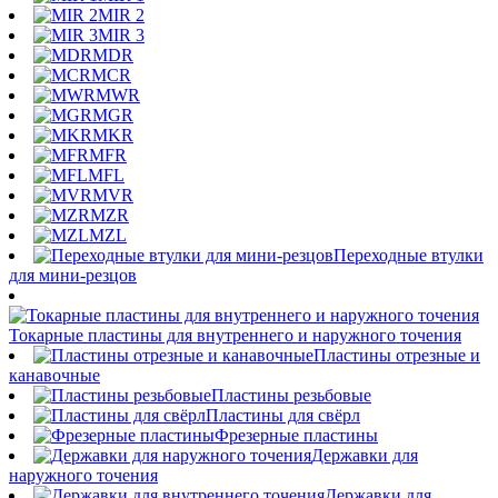
MIR 2
MIR 3
MDR
MCR
MWR
MGR
MKR
MFR
MFL
MVR
MZR
MZL
Переходные втулки
для мини-резцов
Токарные пластины для внутреннего и наружного точения
Пластины отрезные и
канавочные
Пластины резьбовые
Пластины для свёрл
Фрезерные пластины
Державки для
наружного точения
Державки для