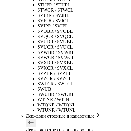
STUPR / STUPL
STWCR / STWCL
SVJBR / SVJBL
SVJCR / SVJCL
SVJPR / SVJPL
SVQBR / SVQBL
SVQCR / SVQCL
SVUBR / SVUBL
SVUCR / SVUCL
SVWBR / SVWBL
SVWCR / SVWCL
SVXBR / SVXBL
SVXCR / SVXCL
SVZBR / SVZBL
SVZCR / SVZCL
SWLCR / SWLCL
SWUB
SWUBR / SWUBL
WTJNR / WTJNL
WTQNR / WTQNL
WTUNR / WTUNL
Державки отрезные и канавочные
Державки отрезные и канавочные