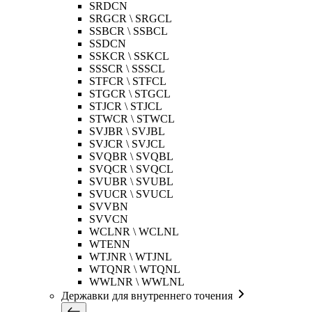
SRDCN
SRGCR \ SRGCL
SSBCR \ SSBCL
SSDCN
SSKCR \ SSKCL
SSSCR \ SSSCL
STFCR \ STFCL
STGCR \ STGCL
STJCR \ STJCL
STWCR \ STWCL
SVJBR \ SVJBL
SVJCR \ SVJCL
SVQBR \ SVQBL
SVQCR \ SVQCL
SVUBR \ SVUBL
SVUCR \ SVUCL
SVVBN
SVVCN
WCLNR \ WCLNL
WTENN
WTJNR \ WTJNL
WTQNR \ WTQNL
WWLNR \ WWLNL
Державки для внутреннего точения