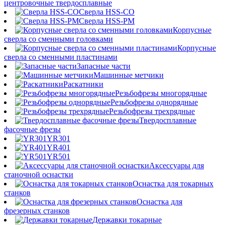
центровочные твердосплавные
Сверла HSS-CO
Сверла HSS-PM
Корпусные
сверла со сменными головками
Корпусные
сверла со сменными пластинами
Запасные части
Машинные метчики
Раскатники
Резьбофрезы многорядные
Резьбофрезы однорядные
Резьбофрезы трехрядные
Твердосплавные
фасочные фрезы
YR301
YR401
YR501
Аксессуары для
станочной оснастки
Оснастка для токарных
станков
Оснастка для
фрезерных станков
Державки токарные