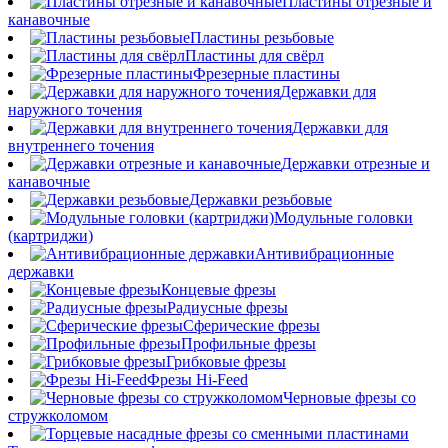
Пластины отрезные и
канавочные
Пластины резьбовые
Пластины для свёрл
Фрезерные пластины
Державки для
наружного точения
Державки для
внутреннего точения
Державки отрезные и
канавочные
Державки резьбовые
Модульные головки
(картриджи)
Антивибрационные
державки
Концевые фрезы
Радиусные фрезы
Сферические фрезы
Профильные фрезы
Грибковые фрезы
Фрезы Hi-Feed
Черновые фрезы со
стружколомом