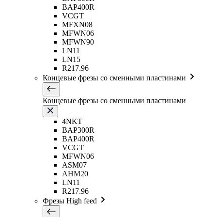
BAP400R
VCGT
MFXN08
MFWN06
MFWN90
LN11
LN15
R217.96
Концевые фрезы со сменными пластинами
Концевые фрезы со сменными пластинами
4NKT
BAP300R
BAP400R
VCGT
MFWN06
ASM07
AHM20
LN11
R217.96
Фрезы High feed