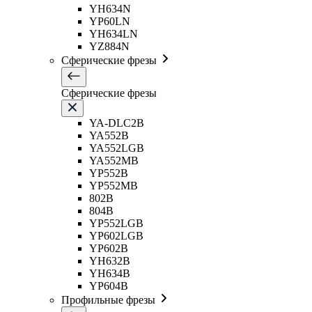
YH634N
YP60LN
YH634LN
YZ884N
Сферические фрезы
Сферические фрезы
YA-DLC2B
YA552B
YA552LGB
YA552MB
YP552B
YP552MB
802B
804B
YP552LGB
YP602LGB
YP602B
YH632B
YH634B
YP604B
Профильные фрезы