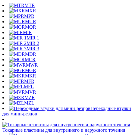
MTR
MXR
MPR
MUR
MQR
MIR
MIR 1
MIR 2
MIR 3
MDR
MCR
MWR
MGR
MKR
MFR
MFL
MVR
MZR
MZL
Переходные втулки
для мини-резцов
Токарные пластины для внутреннего и наружного точения