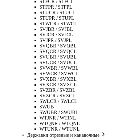
STFCR / STFCL
STFPR / STFPL
STUCR / STUCL
STUPR / STUPL
STWCR / STWCL
SVJBR / SVJBL
SVJCR / SVJCL
SVJPR / SVJPL
SVQBR / SVQBL
SVQCR / SVQCL
SVUBR / SVUBL
SVUCR / SVUCL
SVWBR / SVWBL
SVWCR / SVWCL
SVXBR / SVXBL
SVXCR / SVXCL
SVZBR / SVZBL
SVZCR / SVZCL
SWLCR / SWLCL
SWUB
SWUBR / SWUBL
WTJNR / WTJNL
WTQNR / WTQNL
WTUNR / WTUNL
Державки отрезные и канавочные