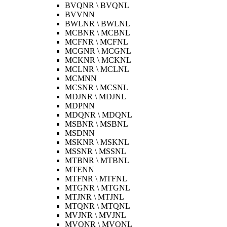
BVQNR \ BVQNL
BVVNN
BWLNR \ BWLNL
MCBNR \ MCBNL
MCFNR \ MCFNL
MCGNR \ MCGNL
MCKNR \ MCKNL
MCLNR \ MCLNL
MCMNN
MCSNR \ MCSNL
MDJNR \ MDJNL
MDPNN
MDQNR \ MDQNL
MSBNR \ MSBNL
MSDNN
MSKNR \ MSKNL
MSSNR \ MSSNL
MTBNR \ MTBNL
MTENN
MTFNR \ MTFNL
MTGNR \ MTGNL
MTJNR \ MTJNL
MTQNR \ MTQNL
MVJNR \ MVJNL
MVQNR \ MVQNL