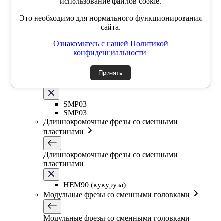
использование файлов cookie.
SSK
Это необходимо для нормального функционирования
SSP
сайта.
SSY
YZD
Ознакомьтесь с нашей Политикой
TKCM
конфиденциальности
.
Дисковые фрезы со сменными пластинами
Принять
Дисковые фрезы со сменными пластинами
SMP03
SMP03
Длиннокромочные фрезы со сменными
пластинами
Длиннокромочные фрезы со сменными
пластинами
HEM90 (кукуруза)
Модульные фрезы со сменными головками
Модульные фрезы со сменными головками