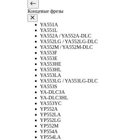
Концевые фрезы
YA551A
YA551L
YA552A / YA552A-DLC
YA552LG / YA552LG-DLC
YA552M / YA552M-DLC
YA553F
YA553E
YA553HE
YA553HL
YA553LA
YA553LG / YA553LG-DLC
YA553S
YA-DLC3A
YA-DLC3HL
YA553YC
YP552A
YP552LA
YP552LG
YP552M
YP554A
YP554LA