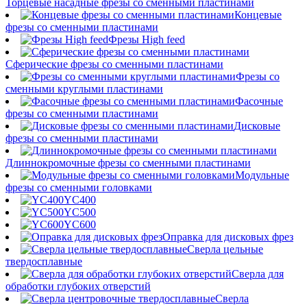
Торцевые насадные фрезы со сменными пластинами
Концевые
фрезы со сменными пластинами
Фрезы High feed
Сферические фрезы со сменными пластинами
Фрезы со
сменными круглыми пластинами
Фасочные
фрезы со сменными пластинами
Дисковые
фрезы со сменными пластинами
Длиннокромочные фрезы со сменными пластинами
Модульные
фрезы со сменными головками
YC400
YC500
YC600
Оправка для дисковых фрез
Сверла цельные
твердосплавные
Сверла для
обработки глубоких отверстий
Сверла