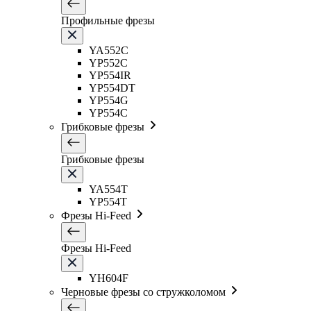
Профильные фрезы
YA552C
YP552C
YP554IR
YP554DT
YP554G
YP554C
Грибковые фрезы
Грибковые фрезы
YA554T
YP554T
Фрезы Hi-Feed
Фрезы Hi-Feed
YH604F
Черновые фрезы со стружколомом