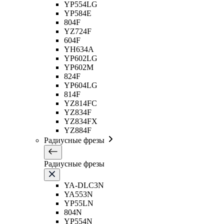
YP554LG
YP584E
804F
YZ724F
604F
YH634A
YP602LG
YP602M
824F
YP604LG
814F
YZ814FC
YZ834F
YZ834FX
YZ884F
Радиусные фрезы
Радиусные фрезы
YA-DLC3N
YA553N
YP55LN
804N
YP554N