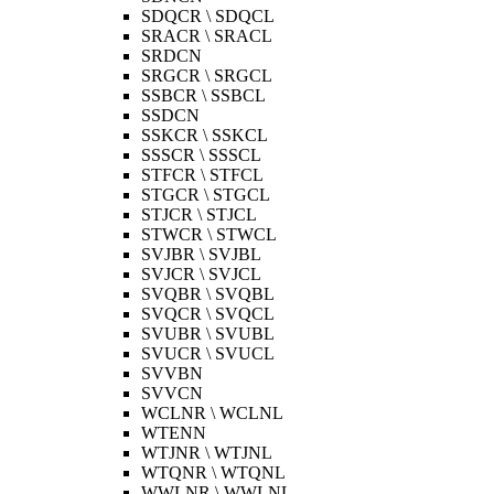
SDQCR \ SDQCL
SRACR \ SRACL
SRDCN
SRGCR \ SRGCL
SSBCR \ SSBCL
SSDCN
SSKCR \ SSKCL
SSSCR \ SSSCL
STFCR \ STFCL
STGCR \ STGCL
STJCR \ STJCL
STWCR \ STWCL
SVJBR \ SVJBL
SVJCR \ SVJCL
SVQBR \ SVQBL
SVQCR \ SVQCL
SVUBR \ SVUBL
SVUCR \ SVUCL
SVVBN
SVVCN
WCLNR \ WCLNL
WTENN
WTJNR \ WTJNL
WTQNR \ WTQNL
WWLNR \ WWLNL