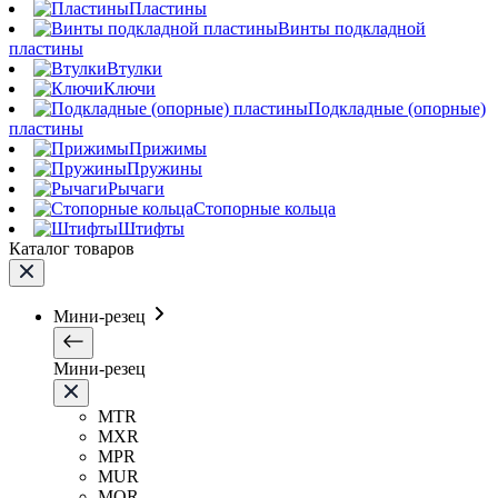
Пластины
Винты подкладной
пластины
Втулки
Ключи
Подкладные (опорные)
пластины
Прижимы
Пружины
Рычаги
Стопорные кольца
Штифты
Каталог товаров
Мини-резец
Мини-резец
MTR
MXR
MPR
MUR
MQR