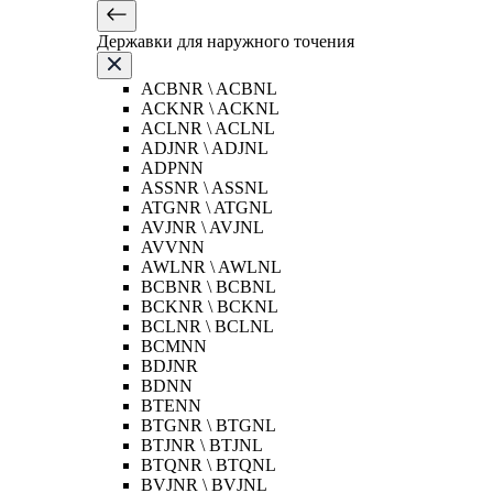
Державки для наружного точения
ACBNR \ ACBNL
ACKNR \ ACKNL
ACLNR \ ACLNL
ADJNR \ ADJNL
ADPNN
ASSNR \ ASSNL
ATGNR \ ATGNL
AVJNR \ AVJNL
AVVNN
AWLNR \ AWLNL
BCBNR \ BCBNL
BCKNR \ BCKNL
BCLNR \ BCLNL
BCMNN
BDJNR
BDNN
BTENN
BTGNR \ BTGNL
BTJNR \ BTJNL
BTQNR \ BTQNL
BVJNR \ BVJNL