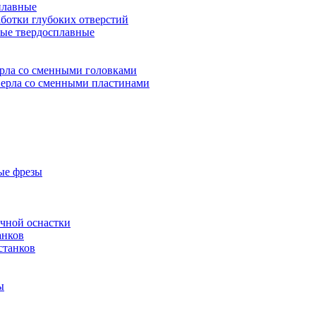
плавные
аботки глубоких отверстий
ые твердосплавные
рла со сменными головками
ерла со сменными пластинами
ые фрезы
очной оснастки
анков
станков
ы