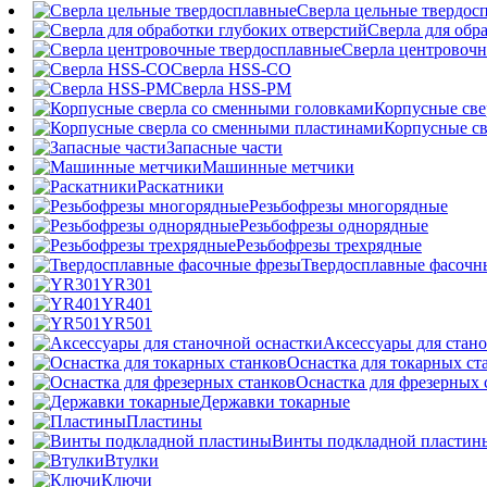
Сверла цельные твердос
Сверла для обр
Сверла центровочн
Сверла HSS-CO
Сверла HSS-PM
Корпусные све
Корпусные св
Запасные части
Машинные метчики
Раскатники
Резьбофрезы многорядные
Резьбофрезы однорядные
Резьбофрезы трехрядные
Твердосплавные фасочн
YR301
YR401
YR501
Аксессуары для стан
Оснастка для токарных ст
Оснастка для фрезерных 
Державки токарные
Пластины
Винты подкладной пластин
Втулки
Ключи