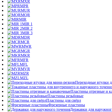
MXR
MPR
MUR
MQR
MIR
MIR 1
MIR 2
MIR 3
MDR
MCR
MWR
MGR
MKR
MFR
MFL
MVR
MZR
MZL
Переходные втулки д
Пластины отрезные и к
Пластины резьбовые
Пластины для свёрл
Фрезерные пластины
Державки для наружног