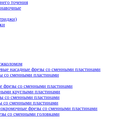
него точения
анавочные
триджи)
ки
ружколомом
евые насадные фрезы со сменными пластинами
ы со сменными пластинами
е фрезы со сменными пластинами
нными круглыми пластинами
ы со сменными пластинами
ы со сменными пластинами
окромочные фрезы со сменными пластинами
зы со сменными головками