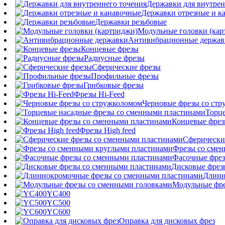
Державки для внутрен
Державки отрезные и к
Державки резьбовые
Модульные головки (кар
Антивибрационные держав
Концевые фрезы
Радиусные фрезы
Сферические фрезы
Профильные фрезы
Грибковые фрезы
Фрезы Hi-Feed
Черновые фрезы со ст
Торц
Концевые фрез
Фрезы High feed
Сферически
Фрезы со сме
Фасочные фрез
Дисковые фрез
Длинн
Модульные фре
YC400
YC500
YC600
Оправка для дисковых фрез