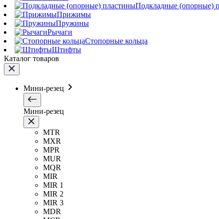
Подкладные (опорные) 
Прижимы
Пружины
Рычаги
Стопорные кольца
Штифты
Каталог товаров
Мини-резец
Мини-резец
MTR
MXR
MPR
MUR
MQR
MIR
MIR 1
MIR 2
MIR 3
MDR