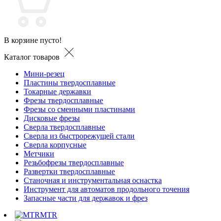
В корзине пусто!
Каталог товаров
Мини-резец
Пластины твердосплавные
Токарные державки
Фрезы твердосплавные
Фрезы со сменными пластинами
Дисковые фрезы
Сверла твердосплавные
Сверла из быстрорежущей стали
Сверла корпусные
Метчики
Резьбофрезы твердосплавные
Развертки твердосплавные
Станочная и инструментальная оснастка
Инструмент для автоматов продольного точения
Запасные части для державок и фрез
MTR